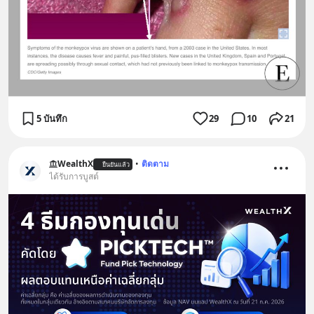
5 บันทึก
29
10
21
WealthX
•
ติดตาม
ยืนยันแล้ว
ได้รับการบูสต์