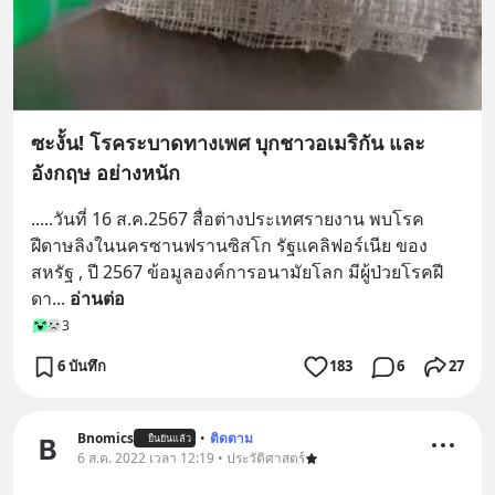
ซะงั้น! โรคระบาดทางเพศ บุกชาวอเมริกัน และ
อังกฤษ อย่างหนัก
.....วันที่ 16 ส.ค.2567 สื่อต่างประเทศรายงาน พบโรค
ฝีดาษลิงในนครซานฟรานซิสโก รัฐแคลิฟอร์เนีย ของ
สหรัฐ , ปี 2567 ข้อมูลองค์การอนามัยโลก มีผู้ป่วยโรคฝี
ดา
... 
อ่านต่อ
3
6 บันทึก
183
6
27
Bnomics
•
ติดตาม
ยืนยันแล้ว
6 ส.ค. 2022 เวลา 12:19 • ประวัติศาสตร์