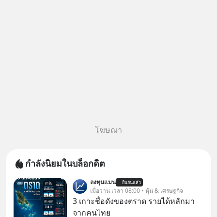
จบแล้วเกิดคำถามว่า
โฆษณา
กำลังนิยมในบล็อกดิต
ลงทุนแมน
ยืนยันแล้ว
เมื่อวาน เวลา 08:00 • หุ้น & เศรษฐกิจ
3 เกาะชื่อดังของตราด รายได้หลักมา
จากคนไทย