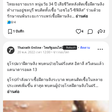
ไทยเจอรายแรก หนุ่มวัย 34 ปี เสียชีวิตหลังติดเชื้อฝีดาษลิง 
ทำงานอยู่ชลบุรี พบติดทั้งเชื้อ “เอชไอวี-ซิฟิลิส” ร่วมด้วย 
รักษาจนพ้นระยะการแพร่เชื้อฝีดาษลิง
... 
อ่านต่อ
4
1 บันทึก
4
2
Thairath Online - ไทยรัฐออนไลน์
•
ติดตาม
ยืนยันแล้ว
20 พ.ค. 2022 เวลา 12:00 • ข่าวรอบโลก
ยุโรปผวาฝีดาษลิง พบคนป่วยในฝรั่งเศส อิตาลี สวีเดนแล้ว 
แคนาดารอผล 13
ยุโรปกำลังผวาเชื้อฝีดาษลิงระบาด พบคนติดเชื้อในหลาย
ประเทศเพิ่มขึ้น ล่าสุด พบคนผู้ป่วยโรคฝีดาษลิงในฝรั
... 
อ่านต่อ