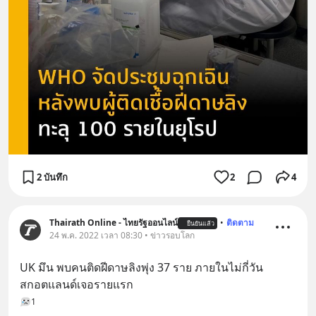
2 บันทึก
2
4
Thairath Online - ไทยรัฐออนไลน์
•
ติดตาม
ยืนยันแล้ว
24 พ.ค. 2022 เวลา 08:30 • ข่าวรอบโลก
UK มึน พบคนติดฝีดาษลิงพุ่ง 37 ราย ภายในไม่กี่วัน 
สกอตแลนด์เจอรายแรก
1