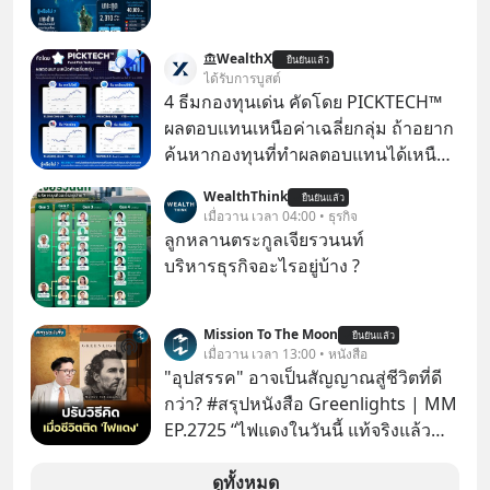
WealthX
ยืนยันแล้ว
ได้รับการบูสต์
4 ธีมกองทุนเด่น คัดโดย PICKTECH™
ผลตอบแทนเหนือค่าเฉลี่ยกลุ่ม ถ้าอยาก
ค้นหากองทุนที่ทำผลตอบแทนได้เหนือ
กว่าค่าเฉลี่ยกลุ่ม โดยที่ไม่ต้องมานั่ง
WealthThink
ยืนยันแล้ว
ค้นหาข้อมูลและวิเคราะห์เองให้เสีย
เมื่อวาน เวลา 04:00 • ธุรกิจ
เวลา แค่ใช้ PICKTECH™ บนแอป
ลูกหลานตระกูลเจียรวนนท์
WealthX ช่วยคัดกองทุนเด่นให้ได้
บริหารธุรกิจอะไรอยู่บ้าง ?
Mission To The Moon
ยืนยันแล้ว
เมื่อวาน เวลา 13:00 • หนังสือ
"อุปสรรค" อาจเป็นสัญญาณสู่ชีวิตที่ดี
กว่า? #สรุปหนังสือ Greenlights | MM
EP.2725 “ไฟแดงในวันนี้ แท้จริงแล้ว
อาจเป็นสัญญาณไฟเขียวที่ยังไม่ถึงเวลา
เปลี่ยนสี” McConaughey ดาราดาวรุ่ง
ดูทั้งหมด