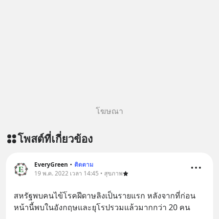
บทเรียนที่ส่งเราไปได้ไกลกว่าเดิมได้
อย่างไร? หากคุณกำลังรู้สึกว่าชีวิตเจอ
แต่ทางตัน ลองเปิดใจฟัง EP. นี้ แล้วคุณ
จะพบว่า อุปสรรคตรงหน้าอาจเป็นเพียง
ทางเลี้ยวที่พาคุณไปเจอชีวิตที่ดีกว่าเดิม
#Greenlights
#MatthewMcConaughey #พัฒนาตัว
เอง #MissionToTheMoon
#missiontothemoonpodcast
โฆษณา
โพสต์ที่เกี่ยวข้อง
EveryGreen
•
ติดตาม
19 พ.ค. 2022 เวลา 14:45 • สุขภาพ
สหรัฐพบคนไข้โรคฝีดาษลิงเป็นรายแรก หลังจากที่ก่อน
หน้านี้พบในอังกฤษและยุโรปรวมแล้วมากกว่า 20 คน