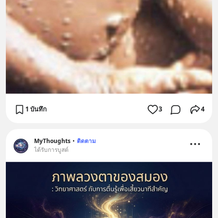
1 บันทึก
3
4
MyThoughts
•
ติดตาม
ได้รับการบูสต์