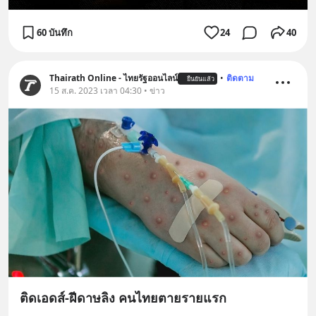
60 บันทึก
24
40
Thairath Online - ไทยรัฐออนไลน์
•
ติดตาม
ยืนยันแล้ว
15 ส.ค. 2023 เวลา 04:30 • ข่าว
ติดเอดส์-ฝีดาษลิง คนไทยตายรายแรก