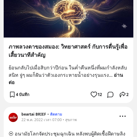
ภาพลวงตาของสมอง: วิทยาศาสตร์ กับการตื่นรู้เพื่อ
เสี้ยวนาทีสำคัญ
ย้อนกลับไปเมื่อสิบกว่าปีก่อน ในค่ำคืนหนึ่งที่ผมกำลังหลับ
สนิท จู่ๆ ผมก็ฝันว่าตัวเองกระหายน้ำอย่างรุนแรง
... 
อ่าน
ต่อ
4 บันทึก
12
2
beartai BRIEF
•
ติดตาม
22 พ.ค. 2022 เวลา 07:00 • สุขภาพ
⦿ อนามัยโลกจัดประชุมฉุกเฉิน หลังพบผู้ติดเชื้อฝีดาษลิง