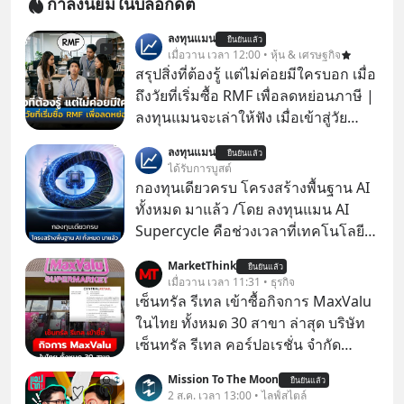
กำลังนิยมในบล็อกดิต
ลงทุนแมน
ยืนยันแล้ว
เมื่อวาน เวลา 12:00 • หุ้น & เศรษฐกิจ
สรุปสิ่งที่ต้องรู้ แต่ไม่ค่อยมีใครบอก เมื่อ
ถึงวัยที่เริ่มซื้อ RMF เพื่อลดหย่อนภาษี |
ลงทุนแมนจะเล่าให้ฟัง เมื่อเข้าสู่วัย
ทำงานและเริ่มมีรายได้ถึงเกณฑ์เสีย
ลงทุนแมน
ยืนยันแล้ว
ภาษี หลายคนมักได้รับคำแนะนำให้
ได้รับการบูสต์
ลงทุนใน RMF เพราะนอกจากจะช่วยลด
กองทุนเดียวครบ โครงสร้างพื้นฐาน AI
หย่อนภาษีได้แล้ว ยังเป็นโอกาสในการ
ทั้งหมด มาแล้ว /โดย ลงทุนแมน AI
สร้างความมั่งคั่งระยะยาว แต่น้อยคน
Supercycle คือช่วงเวลาที่เทคโนโลยี
นักที่จะลงลึกว่า ถ้าลงทุนใน RMF ควรรู้
ปัญญาประดิษฐ์ จะกลายเป็นตัวขับ
MarketThink
อะไรบ้าง ควรดู ตรงไหน ทำอย่างไร ถึง
ยืนยันแล้ว
เคลื่อนหลัก ของการเติบโตทาง
เมื่อวาน เวลา 11:31 • ธุรกิจ
จะดีกับเรา แล้วเราควรรู้ข้อมูลอะไร
เศรษฐกิจ และวิถีชีวิตของผู้คนอย่าง
เซ็นทรัล รีเทล เข้าซื้อกิจการ MaxValu
เกี่ยวกับ RMF บ้าง เพื่อให้นำไปใช้ต่อได้
ยาวนานต่อจากนี้
ในไทย ทั้งหมด 30 สาขา ล่าสุด บริษัท
จริง ๆ ลงทุนแมนจะเล่าให้ฟัง
เซ็นทรัล รีเทล คอร์ปอเรชั่น จํากัด
(มหาชน) หรือ CRC ได้แจ้งต่อ
Mission To The Moon
ยืนยันแล้ว
ตลาดหลักทรัพย์แห่งประเทศไทยว่า ได้
2 ส.ค. เวลา 13:00 • ไลฟ์สไตล์