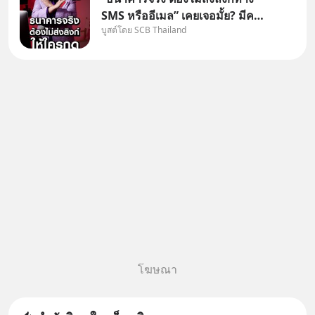
SMS หรืออีเมล” เคยเจอมั้ย? มีคน
บูสต์โดย SCB Thailand
อ้างว่าโทรจากธนาคาร บอกว่า
บัญชีมีปัญหา แล้วให้กดลิงก์โน่นนี่
หรือสแกนคิวอาร์โค้ดทันที มาฟัง
“ป้าเก๋าเล่ากลโกง” เพื่อรู้ทันมุก
หลอกลวงในคราบ
โฆษณา