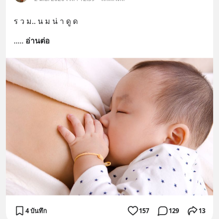
ร ว ม.. น ม น่ า ดู ด
..
... 
อ่านต่อ
4 บันทึก
157
129
13