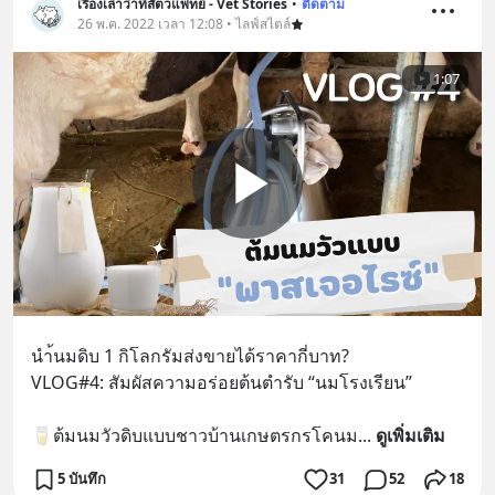
เรื่องเล่าว่าที่สัตวแพทย์ - Vet Stories
•
ติดตาม
26 พ.ค. 2022 เวลา 12:08 • ไลฟ์สไตล์
1:07
นำ้นมดิบ 1 กิโลกรัมส่งขายได้ราคากี่บาท?
VLOG#4: สัมผัสความอร่อยต้นตำรับ “นมโรงเรียน” 
🥛ต้มนมวัวดิบแบบชาวบ้านเกษตรกรโคนม
... 
ดูเพิ่มเติม
5 บันทึก
31
52
18