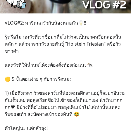
VLOG#2: มารีดนมวัวกับน้องหมอกัน🥛‼️
รู้หรือไม่ นมวัวที่เราซื้อมาดื่มไม่ว่าจะเป็นขวดหรือกล่องนั้น 
หลัก ๆ แล้วมาจากวัวสายพันธุ์ “Holstein Friesian” หรือวัว
ขาวดำ
และวัวที่ให้น้ำนมได้จะต้องตั้งท้องก่อนนะ🐄
🟡 5 ขั้นตอนง่าย ๆ กับการรีดนม:
1) เมื่อถึงเวลา วัวของฟาร์มที่น้องหมอฝึกงานอยู่ก็จะมายืนรอ
กันเต็มเลย พอลุงเรียกชื่อให้เข้าซองก็เดินมาเอง น่ารักมากก
กก❤️ มีบ้างที่ดื้อไม่ยอมมา พอลุงเดินเข้าไปไล่เท่านั้นแหละ 
รีบซอยเท้า สะบัดหางเข้าซองทันที 😂 
ตัวใหญ่นะ แต่กลัวลุง! 