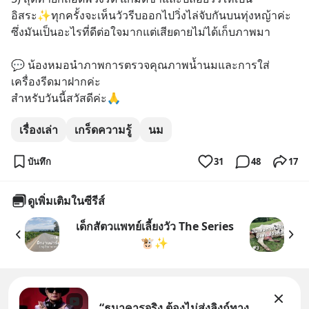
อิสระ✨ทุกครั้งจะเห็นวัวรีบออกไปวิ่งไล่จับกันบนทุ่งหญ้าค่ะ  
ซึ่งมันเป็นอะไรที่ดีต่อใจมากแต่เสียดายไม่ได้เก็บภาพมา 
💬 น้องหมอนำภาพการตรวจคุณภาพน้ำนมและการใส่
เครื่องรีดมาฝากค่ะ 
สำหรับวันนี้สวัสดีค่ะ🙏
เรื่องเล่า
เกร็ดความรู้
นม
บันทึก
31
48
17
ดูเพิ่มเติมในซีรีส์
เด็กสัตวแพทย์เลี้ยงวัว The Series
🐮✨
“ธนาคารจริง ต้องไม่ส่งลิงก์ทาง