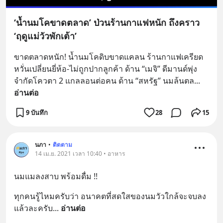
‘น้ำนมโคขาดตลาด’ ป่วนร้านกาแฟหนัก ถึงคราว
‘ฤดูแม่วัวพักเต้า’
ขาดตลาดหนัก! น้ำนมโคดิบขาดแคลน ร้านกาแฟเครียด 
หวั่นเปลี่ยนยี่ห้อ-ไม่ถูกปากลูกค้า ด้าน “เมจิ” ดีมานด์พุ่ง 
จำกัดโควตา 2 แกลลอนต่อคน ด้าน “สหรัฐ” นมล้นตล
... 
อ่านต่อ
9 บันทึก
28
15
นภา
•
ติดตาม
14 เม.ย. 2021 เวลา 10:40 • อาหาร
นมแมลงสาบ พร้อมดื่ม !!
ทุกคนรู้ไหมครับว่า อนาคตที่สดใสของนมวัวใกล้จะจบลง
แล้วละครับ
... 
อ่านต่อ