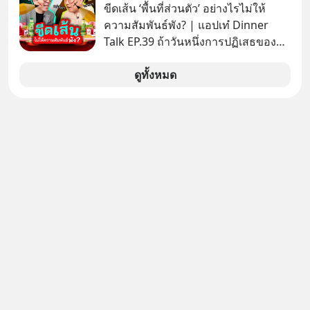
เข้าทำการเข้าถือหุ้นในบริษัท อิออน
ขีดเส้น ‘พื้นที่ส่วนตัว’ อย่างไรไม่ให้
(ไทยแลนด์) จำกัด เจ้าของ MaxValu ใน
ความสัมพันธ์พัง? | แอปเท๋ Dinner
ไทย
Talk EP.39 ถ้าวันหนึ่งการปฏิเสธของ
เราทำให้อีกฝ่ายรู้สึกเจ็บปวด คิดว่าเรา
ตั้งกำแพงใส่และมองว่าเราเห็นแก่ตัวทั้ง
ดูทั้งหมด
ที่เราเองก็ไม่เคยปฏิเสธใครอย่างนี้มา
ก่อน แต่พอตั้งใจจะ ‘สร้างขอบเขต’ เพื่อ
ตัวเองดูสักครั้ง กลับทำให้เกิดรอยร้าว
ในความสัมพันธ์เสียอย่างนั้น โดยราย
การแอปเท๋ Dinner Talk ในวันนี้โฮสต์
ทั้ง 2 ท่าน แทป-รวิศ หาญอุตสาหะ และ
เอ๋ นิ้วกลม-สราวุธ เฮ้งสวัสดิ์ จะพาทุก
คนไปสำรวจวิธีสร้างขอบเขตเพื่อรักษา
ใจของตัวเองและรักษาความสัมพันธ์
ของคนรอบข้างไปพร้อมกัน
#boundary #selfdevelopment #แอป
เท๋dinnertalk
#missiontothemoonpodcast