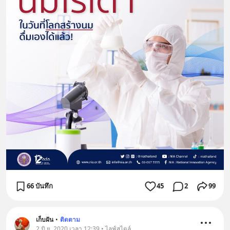
66 บันทึก
45
2
99
เก็บฝัน
•
ติดตาม
2 มิ.ย. 2020 เวลา 12:39 • ไลฟ์สไตล์