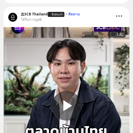
SCB Thailand
•
ติดตาม
ยืนยันแล้ว
ได้รับการบูสต์
1:42