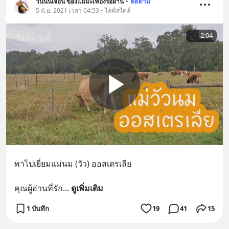
วันนั้นเจอนี่ ของแม่มะเฟืองรอฝาน
•
ติดตาม
5 มิ.ย. 2021 เวลา 04:53 • ไลฟ์สไตล์
2:04
พาไปเยี่ยมแม่นม (วัว) ออสเตรเลีย
คุณผู้อ่านที่รัก
... 
ดูเพิ่มเติม
1 บันทึก
19
41
15