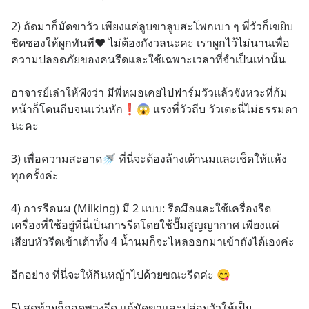
2) ถัดมาก็มัดขาวัว เพียงแค่ลูบขาลูบสะโพกเบา ๆ พี่วัวก็เขยิบ
ชิดซองให้ผูกทันที❤️ ไม่ต้องกังวลนะคะ เราผูกไว้ไม่นานเพื่อ
ความปลอดภัยของคนรีดและใช้เฉพาะเวลาที่จำเป็นเท่านั้น
อาจารย์เล่าให้ฟังว่า มีพี่หมอเคยไปฟาร์มวัวแล้วจังหวะที่ก้ม
หน้าก็โดนถีบจนแว่นหัก❗️😱 แรงที่วัวถีบ วัวเตะนี่ไม่ธรรมดา
นะคะ
3) เพื่อความสะอาด🚿 ที่นี่จะต้องล้างเต้านมและเช็ดให้แห้ง
ทุกครั้งค่ะ
4) การรีดนม (Milking) มี 2 แบบ: รีดมือและใช้เครื่องรีด 
เครื่องที่ใช้อยู่ที่นี่เป็นการรีดโดยใช้ปั๊มสูญญากาศ เพียงแค่
เสียบหัวรีดเข้าเต้าทั้ง 4 น้ำนมก็จะไหลออกมาเข้าถังได้เองค่ะ
อีกอย่าง ที่นี่จะให้กินหญ้าไปด้วยขณะรีดค่ะ 😋
5) สุดท้ายก็ถอดพวงรีด แก้มัดขาและปล่อยวัวให้เป็น