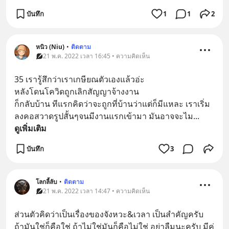
บันทึก
1
1
2
หนิว (Niu)
•
ติดตาม
21 พ.ค. 2022 เวลา 16:45 • ความคิดเห็น
35 เรารู้สึกว่าเราเกษียณตัวเองแล้วอ่ะ
หลังโดนโควิดถูกเลิกสัญญาจ้างงาน
ก็กลับบ้าน ทีแรกคิดว่าจะถูกที่บ้านว่าแต่ก็มีแหละ เราเริ่ม
ลงคอสวาดรูปสั้นๆจนมีงานแรกเข้ามา มันอาจจะไม
... 
ดูเพิ่มเติม
บันทึก
3
โลกลี้ลับ
•
ติดตาม
21 พ.ค. 2022 เวลา 14:47 • ความคิดเห็น
ส่วนตัวคิดว่าเป็นเรื่องของจังหวะ&เวลา เป็นสำคัญครับ 
ถ้ามันใช่ก็คือใช่ ถ้าไม่ใช่มันก็คือไม่ใช่ อย่าลืมนะครับ มีคู่