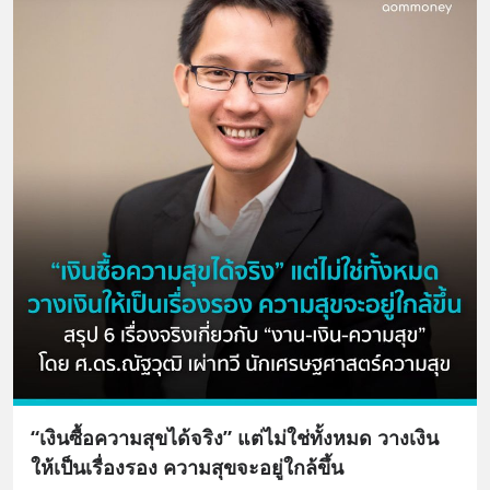
“เงินซื้อความสุขได้จริง” แต่ไม่ใช่ทั้งหมด วางเงิน
ให้เป็นเรื่องรอง ความสุขจะอยู่ใกล้ขึ้น