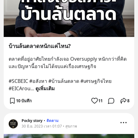
บ้านล้นตลาดหนักแค่ไหน?
ตลาดที่อยู่อาศัยไทยกำลังเจอ Oversupply หนักกว่าที่คิด 
และปัญหานี้อาจไม่ได้จบแค่เรื่องเศรษฐกิจ 
#SCBEIC #อสังหา #บ้านล้นตลาด #เศรษฐกิจไทย 
#EICArou
... 
ดูเพิ่มเติม
10 บันทึก
11
8
Pocky story
•
ติดตาม
30 มิ.ย. 2023 เวลา 01:07 • สุขภาพ