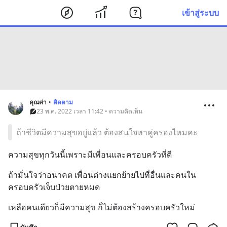
เข้าสู่ระบบ
คุณค่า
•
ติดตาม
23 พ.ค. 2022 เวลา 11:42 • ความคิดเห็น
ถ้าชีวิตมีความสุขอยู่แล้ว ต้องสนใจหาคู่ครองไหมคะ
ความสุขทุกวันนี้เพราะมีเพื่อนและครอบครัวที่ดี
ถ้ามั่นใจว่าอนาคต เพื่อนต่างแยกย้ายไปที่อื่นและคนใน
ครอบครัวเจ็บป่วยตายหมด
เหลือคนเดียวก็มีความสุข ก็ไม่ต้องสร้างครอบครัวใหม่