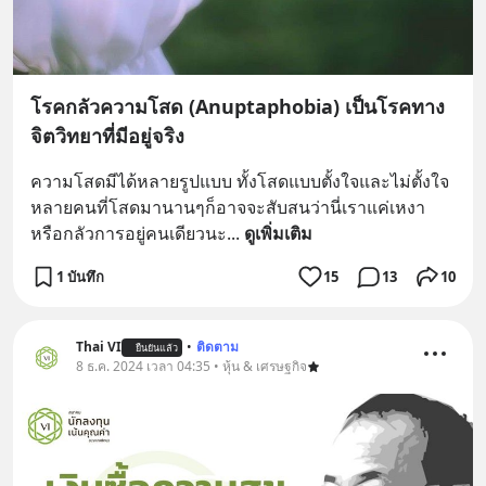
โรคกลัวความโสด (Anuptaphobia) เป็นโรคทาง
จิตวิทยาที่มีอยู่จริง
ความโสดมีได้หลายรูปแบบ ทั้งโสดแบบตั้งใจและไม่ตั้งใจ 
หลายคนที่โสดมานานๆก็อาจจะสับสนว่านี่เราแค่เหงา
หรือกลัวการอยู่คนเดียวนะ
... 
ดูเพิ่มเติม
1 บันทึก
15
13
10
Thai VI
•
ติดตาม
ยืนยันแล้ว
8 ธ.ค. 2024 เวลา 04:35 • หุ้น & เศรษฐกิจ