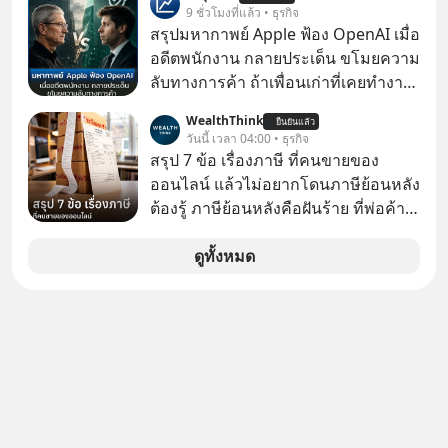
จะเป็นใบเสนอราคา ใบกำกับภาษี
9 ชั่วโมงที่แล้ว • ธุรกิจ
บทเรียนจากประวัติศาสตร์ 500 ปี บอก
สัญญา รายงาน หรือเอกสารราชการ
สรุปมหากาพย์ Apple ฟ้อง OpenAI เมื่อ
อะไรเรา? ระเบียบโลกกำลังจะเปลี่ยน
แต่หลายครั้งเราจำเป็นต้อง รวมไฟล์
อดีตพนักงาน กลายประเด็น ขโมยความ
มือไปในทิศทางไหน? และเราควรรับมือ
PDF, แยกหน้า PDF, ใส่ลายเซ็น, บีบอัด
ลับทางการค้า ถ้าเพื่อนเก่าที่เคยทำงาน
อย่างไรก่อนที่ทุกอย่างจะสายเกินไป?
ไฟล์ หรือใส่รหัสผ่าน ซึ่งมักต้องใช้หลาย
ด้วยกัน ทักมาขอให้เราช่วยหาไฟล์งาน
ร่วมเจาะลึกบทวิเคราะห์และข้อคิดการ
WealthThink
เว็บไซต์และหลายโปรแกรม
ยืนยันแล้ว
เก่าที่เขาเคยทำไว้ ตอนยังอยู่บริษัท
วันนี้ เวลา 04:00 • ธุรกิจ
เงินฉบับ Dalio กันได้ใน EP. นี้
เดียวกัน
สรุป 7 ข้อ เรื่องภาษี ที่คนขายของ
#RayDalio #สรุปบทเรียน #การเงินการ
ออนไลน์ แล้วไม่อยากโดนภาษีย้อนหลัง
ลงทุน #MissionToTheMoon
ต้องรู้ ภาษีย้อนหลังคือฝันร้าย ที่พ่อค้า
#MissionToTheMoonPodcast
แม่ค้าคนไหนก็คงไม่อยากพบเจอ
ดูทั้งหมด