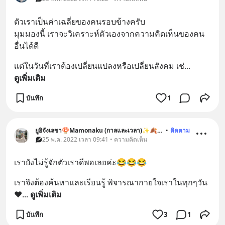
ตัวเราเป็นค่าเฉลี่ยของคนรอบข้างครับ
มุมมองนี้ เราจะวิเคราะห์ตัวเองจากความคิดเห็นของคน
อื่นได้ดี
เเต่ในวันที่เราต้องเปลี่ยนแปลงหรือเปลี่ยนสังคม เช่
... 
ดูเพิ่มเติม
บันทึก
1
ยูอิจังเลขา🍄Mamonaku (กาลและเวลา)✨🍂🍃🐞🐶
•
ติดตาม
25 พ.ค. 2022 เวลา 09:41 • ความคิดเห็น
เรายังไม่รู้จักตัวเราดีพอเลยค่ะ😂😂😂
เราจึงต้องค้นหาและเรียนรู้ พิจารณากายใจเราในทุกๆวัน
❤️
... 
ดูเพิ่มเติม
บันทึก
3
1