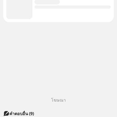
โฆษณา
คำตอบอื่น
(
9
)