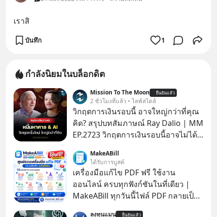
เราสิ
บันทึก
1
กำลังนิยมในบล็อกดิต
Mission To The Moon
ยืนยันแล้ว
2 ชั่วโมงที่แล้ว • ไลฟ์สไตล์
วิกฤตการเงินรอบนี้ อาจใหญ่กว่าที่คุณ
คิด? สรุปบทสัมภาษณ์ Ray Dalio | MM
EP.2723 วิกฤตการเงินรอบนี้อาจไม่ได้
เหมือนทุกครั้งที่เราเคยเจอ เมื่อ Ray
MakeABill
Dalio ชายผู้เคยทำนายวิกฤตเศรษฐกิจ
ได้รับการบูสต์
มาแล้วหลายต่อหลายครั้ง ออกมาส่ง
เครื่องมือแก้ไข PDF ฟรี ใช้งาน
สัญญาณเตือนระเบิดเวลาลูกใหม่ที่
ออนไลน์ ครบทุกฟังก์ชันในที่เดียว |
กำลังก่อตัวขึ้น จาก "ระเบิดหนี้สิน
MakeABill ทุกวันนี้ไฟล์ PDF กลายเป็น
มหาศาล" ผสานเข้ากับ "ฟองสบู่กระแส
มาตรฐานสำหรับการส่งเอกสาร ไม่ว่า
ลงทุนแมน
AI" ที่ผู้คนกำลังแห่ไล่ราคาอย่างบ้าคลั่ง
ยืนยันแล้ว