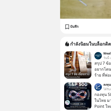
บันทึก
กำลังนิยมในบล็อกดิต
Weal
วันนี้
สรุป 7 ข้
อยากโดนภา
ร้าย ที่
ลงทุ
ได้รับ
กองทุน S&
ในไทย มาแ
Point ใหญ