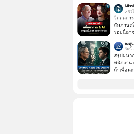
Miss
5 ชั่ว
วิกฤตการเ
สัมภาษณ์
รอบนี้อาจ
Dalio ชา
ลงทุ
ต่อหลายค
วันนี้
ลูกใหม่ที่
สรุปมหาก
มหาศาล" ผ
พนักงาน 
กำลังแห่ไล่ร
ถ้าเพื่อน
ประวัติศ
ช่วยหาไฟล
กำลังจะเ
เดียวกัน
รับมืออย่
เจาะลึกบ
กันได้ใน EP. นี้ #RayDalio #สรุ
การลงทุ
#Missio