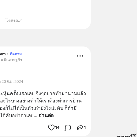
โฆษณา
ream
•
ติดตาม
ุ้น & เศรษฐกิจ
 20 ก.ย. 2024
คราะหุ้นครั้งแรกเลย จิงๆอยากทำมานานแล้ว
บายอะไรบางอย่างทำให้เราต้องทำการบ้าน
ก็ไม่ได้เป็นตัวเก๋ายังไงน่ะคับ ก็ถ้ามี
ด้คับอย่าด่าเลย
... 
อ่านต่อ
14
1