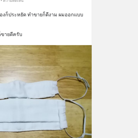
 • ความคิดเห็น
เองก็ประหยัด​ ทำขายก็ดีงาม​ ผมออกแบบ
็ขายดีครับ