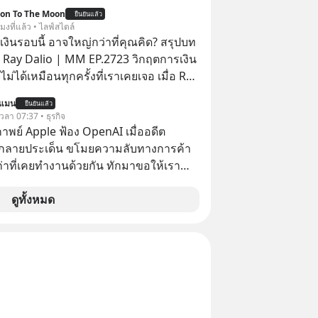
ion To The Moon
ยืนยันแล้ว
โมงที่แล้ว • ไลฟ์สไตล์
งินรอบนี้ อาจใหญ่กว่าที่คุณคิด? สรุปบท
 Ray Dalio | MM EP.2723 วิกฤตการเงิน
ไม่ได้เหมือนทุกครั้งที่เราเคยเจอ เมื่อ Ray
ยผู้เคยทำนายวิกฤตเศรษฐกิจมาแล้วหลาย
นแมน
ยืนยันแล้ว
รั้ง ออกมาส่งสัญญาณเตือนระเบิดเวลา
 เวลา 07:37 • ธุรกิจ
กำลังก่อตัวขึ้น จาก "ระเบิดหนี้สิน
าพย์ Apple ฟ้อง OpenAI เมื่ออดีต
สานเข้ากับ "ฟองสบู่กระแส AI" ที่ผู้คน
กลายประเด็น ขโมยความลับทางการค้า
าคาอย่างบ้าคลั่ง บทเรียนจาก
เก่าที่เคยทำงานด้วยกัน ทักมาขอให้เรา
าสตร์ 500 ปี บอกอะไรเรา? ระเบียบโลก
์งานเก่าที่เขาเคยทำไว้ ตอนยังอยู่บริษัท
ปลี่ยนมือไปในทิศทางไหน? และเราควร
ดูทั้งหมด
างไรก่อนที่ทุกอย่างจะสายเกินไป? ร่วม
ทวิเคราะห์และข้อคิดการเงินฉบับ Dalio
ปบทเรียน #การเงิน
น #MissionToTheMoon
nToTheMoonPodcast