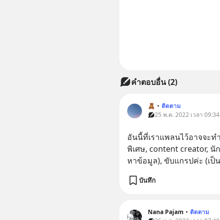
คำตอบอื่น
(
2
)
🧸
•
ติดตาม
25 พ.ค. 2022 เวลา 09:34
อันนี้ที่เราแพลนไว้อาจจ
พิเศษ, content creator, นัก
หาข้อมูล), ขับแกรปค่ะ (เป
บันทึก
Nana Pajam
•
ติดตาม