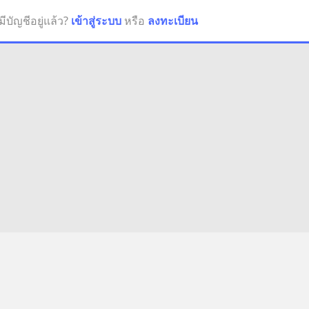
มีบัญชีอยู่แล้ว?
เข้าสู่ระบบ
หรือ
ลงทะเบียน