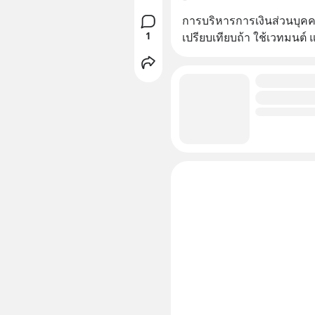
การบริหารการเงินส่วนบุคค
1
เปรียบเทียบถ้า ใช้เวทมนต์