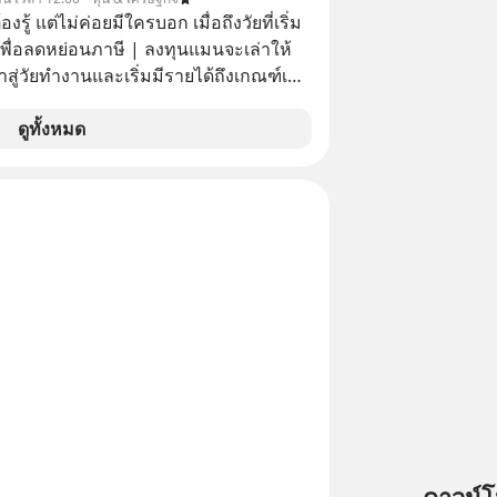
ต้องรู้ แต่ไม่ค่อยมีใครบอก เมื่อถึงวัยที่เริ่ม
เพื่อลดหย่อนภาษี | ลงทุนแมนจะเล่าให้
ข้าสู่วัยทำงานและเริ่มมีรายได้ถึงเกณฑ์เสีย
จากจะช่วยลดหย่อนภาษีได้แล้ว ยังเป็น
ดูทั้งหมด
สร้างความมั่งคั่งระยะยาว แต่น้อยคน
ว่า ถ้าลงทุนใน RMF ควรรู้ อะไรบ้าง
ไหน ทำอย่างไร ถึงจะดีกับเรา แล้วเรา
มูลอะไรเกี่ยวกับ RMF บ้าง เพื่อให้นำไปใช้
ต่อได้จริง ๆ ลงทุนแมนจะเล่าให้ฟัง