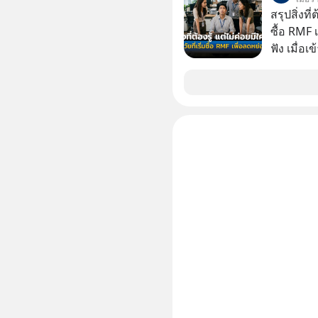
สรุปสิ่งที่
ซื้อ RMF 
ฟัง เมื่อเ
ภาษี หลายคนมักได้รับคำแนะนำให้ลงทุนใน RMF
เพราะนอก
โอกาสในการ
นักที่จะลงลึก
ควรดู ตรง
ควรรู้ข้อ