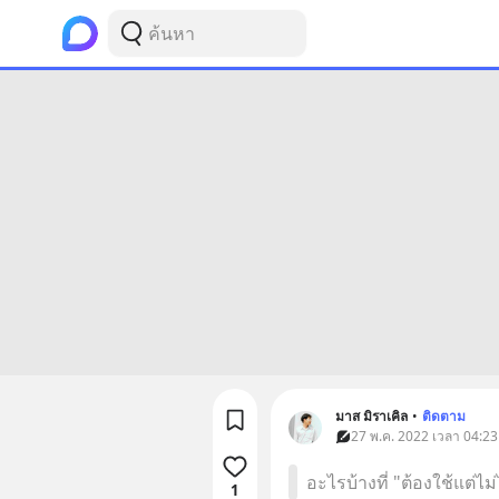
มาส มิราเคิล
•
ติดตาม
27 พ.ค. 2022 เวลา 04:23
อะไรบ้างที่ "ต้องใช้แต่ไม
1