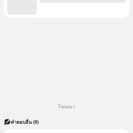
โฆษณา
คำตอบอื่น
(
9
)