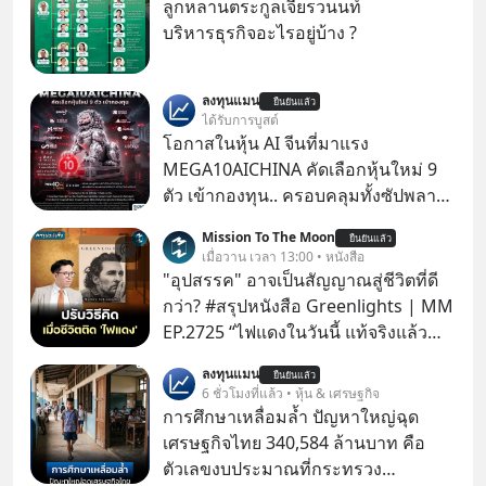
ลูกหลานตระกูลเจียรวนนท์
บริหารธุรกิจอะไรอยู่บ้าง ?
ลงทุนแมน
ยืนยันแล้ว
ได้รับการบูสต์
โอกาสในหุ้น AI จีนที่มาแรง
MEGA10AICHINA คัดเลือกหุ้นใหม่ 9
ตัว เข้ากองทุน.. ครอบคลุมทั้งซัปพลาย
เชน AI จีน พิเศษ ช่วง 3 - 19 ส.ค. 69 มี
Mission To The Moon
ยืนยันแล้ว
โปรโมชัน ลด 50% ค่าธรรมเนียมซื้อ |
เมื่อวาน เวลา 13:00 • หนังสือ
ยอด 2 ล้านบาทขึ้นไป ฟรีค่าธรรมเนียม
"อุปสรรค" อาจเป็นสัญญาณสู่ชีวิตที่ดี
ซื้อ
กว่า? #สรุปหนังสือ Greenlights | MM
EP.2725 “ไฟแดงในวันนี้ แท้จริงแล้ว
อาจเป็นสัญญาณไฟเขียวที่ยังไม่ถึงเวลา
ลงทุนแมน
ยืนยันแล้ว
เปลี่ยนสี” McConaughey ดาราดาวรุ่ง
6 ชั่วโมงที่แล้ว • หุ้น & เศรษฐกิจ
ในยุคหนึ่ง เคยปฏิเสธเงินค่าตัวหนังรอม
การศึกษาเหลื่อมล้ำ ปัญหาใหญ่ฉุด
คอมที่สูงถึง 14.5 ล้านดอลลาร์ (หรือ
เศรษฐกิจไทย 340,584 ล้านบาท คือ
ราว 500 ล้านบาท) เพียงเพราะเขาไม่
ตัวเลขงบประมาณที่กระทรวง