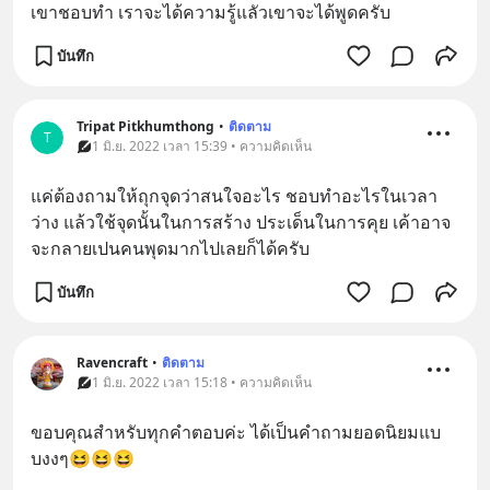
เขาชอบทำ​ เราจะได้ความรู้แลัวเขาจะได้พูดครับ
บันทึก
Tripat Pitkhumthong
•
ติดตาม
T
1 มิ.ย. 2022 เวลา 15:39 • ความคิดเห็น
แค่ต้องถามให้ถุกจุดว่าสนใจอะไร ชอบทำอะไรในเวลา
ว่าง แล้วใช้จุดนั้นในการสร้าง ประเด็นในการคุย เค้าอาจ
จะกลายเปนคนพุดมากไปเลยก็ได้ครับ
บันทึก
Ravencraft
•
ติดตาม
1 มิ.ย. 2022 เวลา 15:18 • ความคิดเห็น
ขอบคุณสำหรับทุกคำตอบค่ะ ได้เป็นคำถามยอดนิยมแบ
บงงๆ😆😆😆