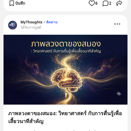
บันทึก
6
2
MyThoughts
•
ติดตาม
ได้รับการบูสต์
ภาพลวงตาของสมอง: วิทยาศาสตร์ กับการตื่นรู้เพื่อ
เสี้ยวนาทีสำคัญ