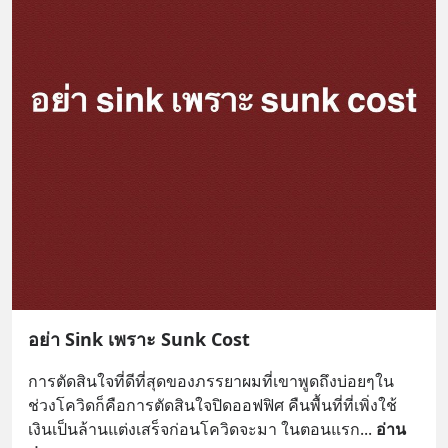
อย่า Sink เพราะ Sunk Cost
การตัดสินใจที่ดีที่สุดของภรรยาผมที่เขาพูดถึงบ่อยๆใน
ช่วงโควิดก็คือการตัดสินใจปิดออฟฟิศ คืนพื้นที่ที่เพิ่งใช้
เงินเป็นล้านแต่งเสร็จก่อนโควิดจะมา ในตอนแรก
... 
อ่าน