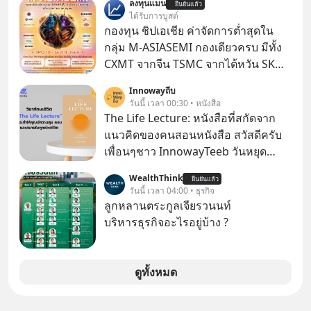
ลงทุนแมน
ยืนยันแล้ว
กล่องมือถือ? หรือลำโพง JBL ถึงวางขาย
ได้รับการบูสต์
เกลื่อนตามห้างทั่วไป? ทั้งที่จริง ๆ แล้ว
กองทุน ชิปเอเชีย ค่าจัดการต่ำสุดใน
ชื่อเหล่านี้คือ “ตำนาน” ระดับเทพที่นัก
กลุ่ม M-ASIASEMI กองเดียวครบ มีทั้ง
เล่นเครื่องเสียงยุคก่อนยอมจ่ายเงินหลัก
CXMT จากจีน TSMC จากไต้หวัน SK
แสนเพื่อครอบครอง แต่เบื้องหลังความ
Hynix จากเกาหลีใต้ Kioxia จากญี่ปุ่น
Innowayถีบ
แมสนี้ มีโศกนาฏกรรมของโลกธุรกิจ
วันนี้ เวลา 00:30 • หนังสือ
ซ่อนอยู่ อาณาจักรเครื่องเสียงที่ยิ่งใหญ่
The Life Lecture: หนังสือที่สกัดจาก
ที่สุดบนโลก ถูกกว้านซื้อไปด้วยมูลค่า 8
แนวคิดของคนสอนหนังสือ สวัสดีครับ
พันล้านดอลลาร์โดย Samsung และสิ่ง
เพื่อนๆชาว InnowayTeeb วันหยุด
ที่เจ็บปวดที่สุดคือ ยักษ์ใหญ่จาก
สบายๆ วันนี้แอดเพิ่งจะอ่านหนังสือที่น่า
เกาหลีใต้ไม่ได้ซื้อเพราะหลงใหลใน
WealthThink
ยืนยันแล้ว
สนใจจบแล้วเกิดคำถามว่า
วันนี้ เวลา 04:00 • ธุรกิจ
เสียงเพลง แต่ซื้อเพื่อเป็นทางลัดเอา
ลูกหลานตระกูลเจียรวนนท์
เทคโนโลยีไปใส่ในหน้าปัดรถยนต์
บริหารธุรกิจอะไรอยู่บ้าง ?
อัจฉริยะ จากจุดสูงสุดของศิลปะแห่ง
เสียงดนตรี ทำไมถึงจบลงด้วยการเป็น
แค่บรรทัดหนึ่งในบัญชีทรัพย์สินของ
ดูทั้งหมด
บริษัทอื่น เลือกฟังกันได้เลยนะครับ อย่า
ลืมกด Follow ติดตาม PodCast ช่อง
Geek Forever’s Podcast ของผมกัน