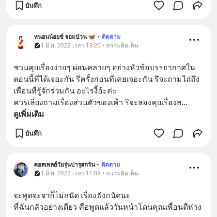
บันทึก
หนอนน้อยซ์ จอมป่วน 🦋
•
ติดตาม
1 มิ.ย. 2022 เวลา 13:20 • ความคิดเห็น
ชวนคุยเรื่องง่ายๆ ผ่อนคลายๆ อย่างหัวข้อบรรยากาศใน
ตอนนี้ที่ได้เจอะกัน รึครั้งก่อนที่เคยเจอะกัน รึจะถามไถ่ถึง
เพื่อนที่รู้จักร่วมกัน อะไรงี้อ้ะค่ะ
ควรเลี่ยงถามเรื่องส่วนตัวของเค้า รึจะลองคุยเรื่องส
... 
ดูเพิ่มเติม
บันทึก
คอสเพลย์วัยรุ่นปารุสกวัน
•
ติดตาม
1 มิ.ย. 2022 เวลา 11:08 • ความคิดเห็น
จะพูดจะจาก็ไม่ถนัด เรื่องฟังถนัดนะ
ที่ฉันกลัวอย่างเดียว คือพูดแล้ววันหน้าโดนคุณเพื่อนตีห่าง