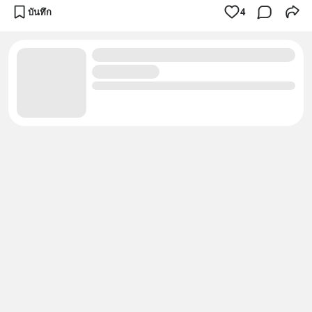
บันทึก
4