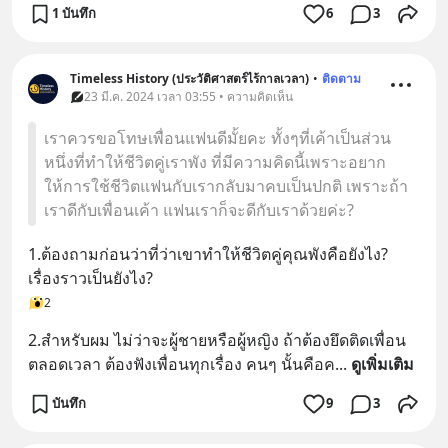
1 บันทึก
6
3
Timeless History (ประวัติศาสตร์ไร้กาลเวลา)
•
ติดตาม
23 มี.ค. 2024 เวลา 03:55 • ความคิดเห็น
เราควรขอโทษเพื่อนแฟนดีมั้ยคะ ทั้งๆที่เค้าเป็นส่วน
หนึ่งที่ทำให้ชีวิตคู่เราพัง ที่มีความคิดนี้เพราะอยาก
ให้การใช้ชีวิตแฟนกับเรากลับมาคบเป็นปกติ เพราะถ้า
เราดีกับเพื่อนเค้า แฟนเราก็จะดีกับเราด้วยค่ะ?
1.ต้องถามก่อนว่าที่ว่าเขาทำให้ชีวิตคู่คุณพังคือยังไง? 
เรื่องราวเป็นยังไง?
2
2.สำหรับผม ไม่ว่าจะผู้ชายหรือผู้หญิง ถ้าต้องยึดติดเพื่อน
ตลอดเวลา ต้องฟังเพื่อนทุกเรื่อง คนๆ นั้นคือค
... 
ดูเพิ่มเติม
บันทึก
9
3