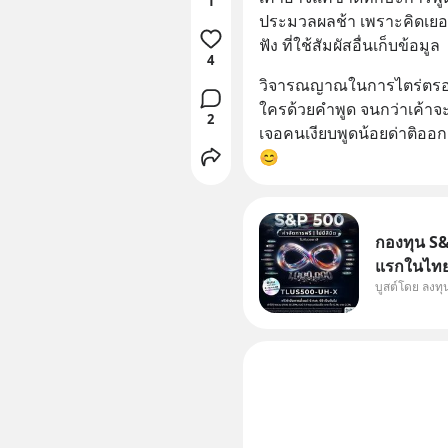
1
ประมวลผลช้า เพราะคิดเยอะ ค
ฟัง ที่ใช้สัมผัสอื่นเก็บข้อมูล
4
วิจารณญาณในการไตร่ตรองค
ใครด้วยคำพูด จนกว่าเค้าจะมอ
2
เจอคนเงียบพูดน้อยด่าติออกมา
😊
กองทุน S&P
แรกในไทย 
บูสต์โดย ลงท
แก้ Pain 
กัน 3 เรื่อง