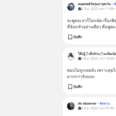
คอสเพลย์วัยรุ่นปารุสกวัน
•
ต
1 มิ.ย. 2022 เวลา 11:08 
จะพูดจะจาก็ไม่ถนัด เรื่องฟ
ที่ฉันกลัวอย่างเดียว คือพูด
บันทึก
โต๊ะอู้🎵เด็กอ้วน🎵มะ๓ีฮะน
1 มิ.ย. 2022 เวลา 10:36 
ตอบไม่ถูกเลยงับ เพราะคุยไ
มากกว่างับบบบ
บันทึก
An observer
•
ติดตาม
1 มิ.ย. 2022 เวลา 07:46 