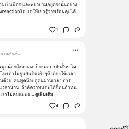
วามเป็นมิตร และพยายามอยู่ตรงนั้นอย่าง
reactionใด แค่ให้เขารู้ว่าพร้อมคุยได้
1
• ความคิดเห็น
ูดน้อยถึงถามมาก็จะตอบกลับสั้นๆ ไม่
ไหร่ถ้าไม่จูนกันติดจริงๆซึ่งต้องใช้เวลา 
ื่นด้วย  คนพูดน้อยดูคนผ่านเวลา การ
เวลานาน  ถ้าคิดว่าทนคบได้ก็ทนถ้าทน
  เราไม่คบแบบฉ
... 
ดูเพิ่มเติม
4