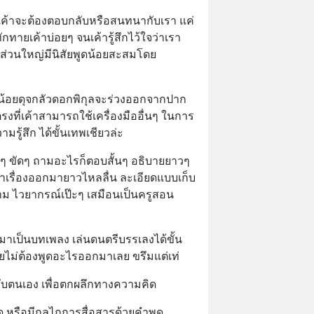
าเค้าจะต้องตอบกลับหรือสนทนากับเรา แค่
ทายเค้าบ่อยๆ จนเค้ารู้สึกไว้ใจว่าเรา
ส่วนใหญ่มีนิสัยพูดน้อยสะสมโดย
น้อยดุจกลัวดอกพิกุลจะร่วงออกจากปาก 
ตรงที่เค้าสามารถใช้เครื่องมืออื่นๆ ในการ
รู้สึก ได้ขั้นเทพเชียวล่ะ
ิดๆ ขัดๆ ถามอะไรก็ตอบสั้นๆ อธิบายยาวๆ
เล่าเรื่องออกมายาวไหลลื่น ละเอียดแบบเก็บ
าม ไวยากรณ์เป๊ะๆ เสมือนเป็นครูสอน
มาเป็นบทเพลง เล่นดนตรีบรรเลงได้ขั้น
ดยไม่ต้องพูดอะไรออกมาเลย ขรึมแต่เท่
กับตนเอง เพื่อตกผลึกทางความคิด
 หรือมีกลไกการสื่อสารด้วยคำพูด