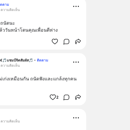
ิดตาม
• ความคิดเห็น
ังถนัดนะ
แล้ววันหน้าโดนคุณเพื่อนตีห่าง
้อ€🎵แชมป์จิตสัมผัส🎵
•
ติดตาม
• ความคิดเห็น
ม่เก่งเหมือนกัน ถนัดฟังและแกล้งทุกคน
2
• ความคิดเห็น