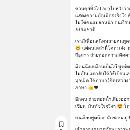
ชวนคุยทั่วไป อย่าไปหวังว่
แสดงความเป็นมิตรจริงใจ ทัก
ไม่ใช่คนแปลกหน้า คนเงียบ
ธรรมชาติ
เรามีเพื่อนสนิทหลายคนพูด
😆 แต่คนเหล่านี้โคตรเจ๋ง! 
สื่อสาร ถ่ายทอดความคิดความ
มีคนนึงเหมือนเป็นไบ้ พูดต
ไม่เป็น แต่กลับใช้วิธีเขียน
ทุกเม็ด ใช้ภาษาวิจิตรสวยง
ภาษา 👍❤
อีกคน ถ่ายทอดน้ำเสียงออก
เซียน  มันทัชใจจริงๆ 😍 โ
คนเงียบพูดน้อย มักชอบอยู่
เค้าอาจแค่ขาดทักษะการพูด