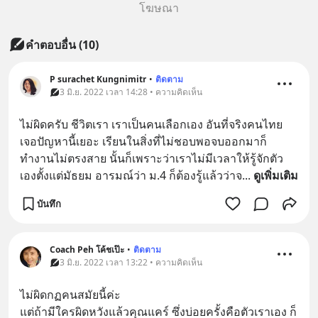
โฆษณา
คำตอบอื่น
(
10
)
P surachet Kungnimitr
•
ติดตาม
3 มิ.ย. 2022 เวลา 14:28 • ความคิดเห็น
ไม่ผิดครับ ชีวิตเรา เราเป็นคนเลือกเอง อันที่จริงคนไทย
เจอปัญหานี้เยอะ เรียนในสิ่งที่ไม่ชอบพอจบออกมาก็
ทำงานไม่ตรงสาย นั้นก็เพราะว่าเราไม่มีเวลาให้รู้จักตัว
เองตั้งแต่มัธยม อารมณ์ว่า ม.4 ก็ต้องรู้แล้วว่าจ
... 
ดูเพิ่มเติม
บันทึก
Coach Peh โค้ชเป๊ะ
•
ติดตาม
3 มิ.ย. 2022 เวลา 13:22 • ความคิดเห็น
ไม่ผิดกฏคนสมัยนี้ค่ะ 
แต่ถ้ามีใครผิดหวังแล้วคุณแคร์ ซึ่งบ่อยครั้งคือตัวเราเอง ก็