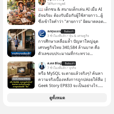
รู้ตัวเรา” จากช่องชื่อว่า UNHEARD
ได้รับการบูสต์
MUSIC ที่ตอนนี้มียอดรับชมกว่า 26
📖 เด็กซน & สนามเด็กเล่น AI เมื่อ AI
ล้านครั้งแล้ว
อัจฉริยะ ต้องรับมือกับผู้ใช้สายกาว...ผู้
ซึ่งเข้าใจคำว่า "สายกาว" ผิดมาตลอด
เกือบปี 🤣
ลงทุนแมน
ยืนยันแล้ว
3 ชั่วโมงที่แล้ว • หุ้น & เศรษฐกิจ
การศึกษาเหลื่อมล้ำ ปัญหาใหญ่ฉุด
เศรษฐกิจไทย 340,584 ล้านบาท คือ
ตัวเลขงบประมาณที่กระทรวง
ศึกษาธิการ ได้รับจัดสรรในงบประมาณ
ด.ดล Blog
ยืนยันแล้ว
รายจ่ายประจำปี 2568 ซึ่งมากที่สุดเป็น
7 ชั่วโมงที่แล้ว • ธุรกิจ
อันดับ 2 รองจากกระทรวงการคลัง
หรือ MySQL จะตายแล้วจริงๆ? ค้นหา
ความจริงเบื้องหลังการถูกปล่อยให้ลืม |
Geek Story EP833 จะเป็นอย่างไร..
เมื่อซอฟต์แวร์ฟรีที่หล่อเลี้ยงเว็บไซต์
กว่าครึ่งโลก ถูกมหาเศรษฐีคู่แข่งทุ่มเงิน
ดูทั้งหมด
ซื้อกิจการไป? นี่คือเรื่องจริงของ
MySQL ฐานข้อมูลระดับตำนานที่