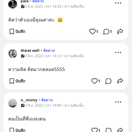
para
•
ติดตาม
3 มิ.ย. 2022 เวลา 14:33 • ความคิดเห็น
คิดว่าตัวเองมีคุณค่าค่ะ  😄
บันทึก
1
1
Warat well
•
ติดตาม
3 มิ.ย. 2022 เวลา 14:12 • ความคิดเห็น
ความคิด คิดมากตลอด5555
บันทึก
1
n__mistry
•
ติดตาม
3 มิ.ย. 2022 เวลา 14:00 • ความคิดเห็น
ตนเป็นที่พึ่งแห่งตน
บันทึก
1