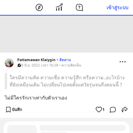
เข้าสู่ระบบ
Pattamawan Klaiygin
•
ติดตาม
3 มิ.ย. 2022 เวลา 16:28 • ความคิดเห็น
ใครมีความคิด ความเชื่อ ความรู้สึก หรือความ..อะไรบ้าง
ที่ยังเหมือนเดิม ไม่เปลี่ยนไปเลยตั้งแต่วัยรุ่นจนถึงตอนนี้ ?
ไม่มีใครรักเราเท่ากับตัวเราเอง
บันทึก
1