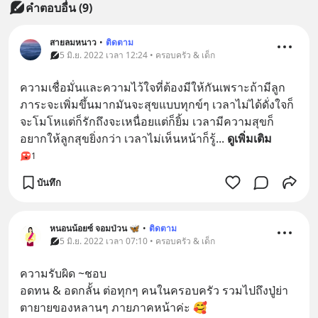
คำตอบอื่น
(
9
)
สายลมหนาว
•
ติดตาม
5 มิ.ย. 2022 เวลา 12:24 • ครอบครัว & เด็ก
ความเชื่อมั่นและความไว้ใจที่ต้องมีให้กันเพราะถ้ามีลูก
ภาระจะเพิ่มขึ้นมากมันจะสุขแบบทุกข์ๆ เวลาไม่ได้ดั่งใจก็
จะโมโหแต่ก็รักถึงจะเหนื่อยแต่ก็ยิ้ม เวลามีความสุขก็
อยากให้ลูกสุขยิ่งกว่า เวลาไม่เห็นหน้าก็รู้
... 
ดูเพิ่มเติม
1
บันทึก
หนอนน้อยซ์ จอมป่วน 🦋
•
ติดตาม
5 มิ.ย. 2022 เวลา 07:10 • ครอบครัว & เด็ก
ความรับผิด ~ชอบ
อดทน & อดกลั้น ต่อทุกๆ คนในครอบครัว รวมไปถึงปู่ย่า
ตายายของหลานๆ ภายภาคหน้าค่ะ 🥰