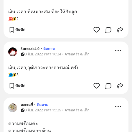
เงิน เวลา ที่เหมาะสม ที่จะให้กับลูก
2
บันทึก
Surasak4.0
•
ติดตาม
3 มิ.ย. 2022 เวลา 16:24 • ครอบครัว & เด็ก
เงิน,เวลา,วุฒิภาวะทางอารมณ์ ครับ
3
บันทึก
ดอกเดซี่
•
ติดตาม
3 มิ.ย. 2022 เวลา 15:29 • ครอบครัว & เด็ก
ความพร้อมค่ะ
ความพร้อมทุกๆ ด้าน