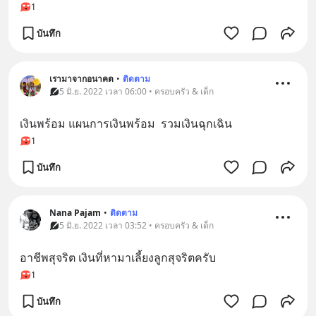
1
บันทึก
เรามาจากอนาคต
•
ติดตาม
5 มิ.ย. 2022 เวลา 06:00 • ครอบครัว & เด็ก
เงินพร้อม แผนการเงินพร้อม  รวมเงินฉุกเฉิน
1
บันทึก
Nana Pajam
•
ติดตาม
5 มิ.ย. 2022 เวลา 03:52 • ครอบครัว & เด็ก
อาชีพสุจริต​ เงินที่หามาเลี้ยงลูกสุจริตครับ​
1
บันทึก