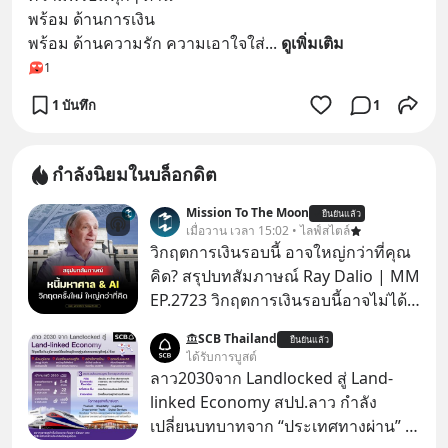
พร้อม ด้านการเงิน
พร้อม ด้านความรัก ความเอาใจใส่
... 
ดูเพิ่มเติม
1
1 บันทึก
1
กำลังนิยมในบล็อกดิต
Mission To The Moon
ยืนยันแล้ว
เมื่อวาน เวลา 15:02 • ไลฟ์สไตล์
วิกฤตการเงินรอบนี้ อาจใหญ่กว่าที่คุณ
คิด? สรุปบทสัมภาษณ์ Ray Dalio | MM
EP.2723 วิกฤตการเงินรอบนี้อาจไม่ได้
เหมือนทุกครั้งที่เราเคยเจอ เมื่อ Ray
SCB Thailand
ยืนยันแล้ว
Dalio ชายผู้เคยทำนายวิกฤตเศรษฐกิจ
ได้รับการบูสต์
มาแล้วหลายต่อหลายครั้ง ออกมาส่ง
ลาว2030จาก Landlocked สู่ Land-
สัญญาณเตือนระเบิดเวลาลูกใหม่ที่
linked Economy สปป.ลาว กำลัง
กำลังก่อตัวขึ้น จาก "ระเบิดหนี้สิน
เปลี่ยนบทบาทจาก “ประเทศทางผ่าน” สู่
มหาศาล" ผสานเข้ากับ "ฟองสบู่กระแส