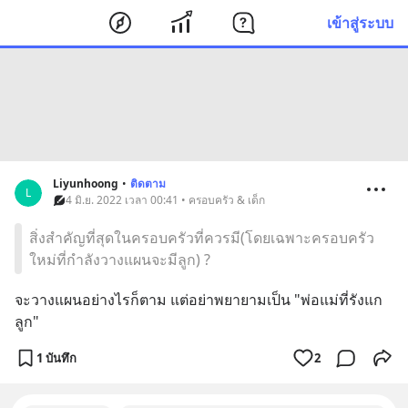
เข้าสู่ระบบ
Liyunhoong
•
ติดตาม
L
4 มิ.ย. 2022 เวลา 00:41 • ครอบครัว & เด็ก
สิ่งสำคัญที่สุดในครอบครัวที่ควรมี(โดยเฉพาะครอบครัว
ใหม่ที่กำลังวางแผนจะมีลูก) ?
จะวางแผนอย่างไรก็ตาม แต่อย่าพยายามเป็น "พ่อแม่ที่รังแก
ลูก"
1 บันทึก
2