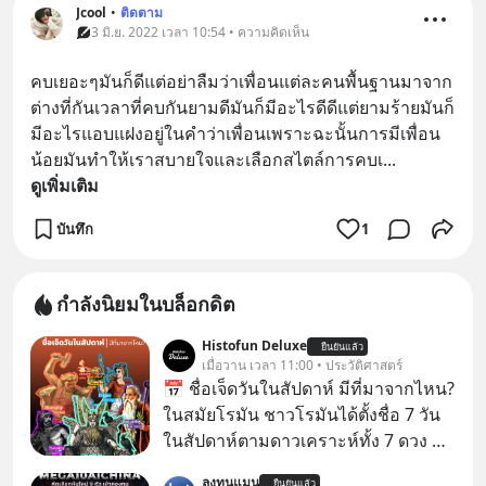
Jcool
•
ติดตาม
3 มิ.ย. 2022 เวลา 10:54 • ความคิดเห็น
คบเยอะๆมันก็ดีแต่อย่าลืมว่าเพื่อนแต่ละคนพื้นฐานมาจาก
ต่างที่กันเวลาที่คบกันยามดีมันก็มีอะไรดีดีแต่ยามร้ายมันก็
มีอะไรแอบแฝงอยู่ในคำว่าเพื่อนเพราะฉะนั้นการมีเพื่อน
น้อยมันทำให้เราสบายใจและเลือกสไตล์การคบเ
... 
ดูเพิ่มเติม
บันทึก
1
กำลังนิยมในบล็อกดิต
Histofun Deluxe
ยืนยันแล้ว
เมื่อวาน เวลา 11:00 • ประวัติศาสตร์
📅 ชื่อเจ็ดวันในสัปดาห์ มีที่มาจากไหน?
ในสมัยโรมัน ชาวโรมันได้ตั้งชื่อ 7 วัน
ในสัปดาห์ตามดาวเคราะห์ทั้ง 7 ดวง ที่
ชาวโรมันรู้จักในตอนนั้น
ลงทุนแมน
ยืนยันแล้ว