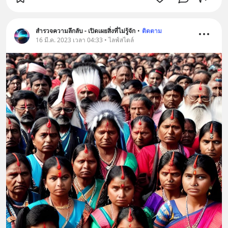
สำรวจความลึกลับ - เปิดเผยสิ่งที่ไม่รู้จัก
•
ติดตาม
16 มี.ค. 2023 เวลา 04:33 • ไลฟ์สไตล์