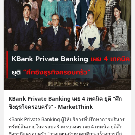
KBank Private Banking เผย 4 เทคนิค ยุติ “ศึก
ชิงธุรกิจครอบครัว” - MarketThink
KBank Private Banking ผู้ให้บริการที่ปรึกษาการบริหาร
ทรัพย์สินภายในครอบครัวครบวงจร เผย 4 เทคนิค ยุติศึก
ชิงธุรกิจครอบครัว “วางแผน-กำหนดกติกา-สร้างการมีส
... 