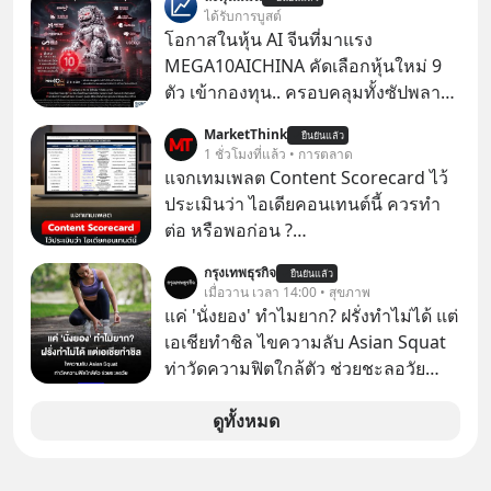
ได้รับการบูสต์
โอกาสในหุ้น AI จีนที่มาแรง
MEGA10AICHINA คัดเลือกหุ้นใหม่ 9
ตัว เข้ากองทุน.. ครอบคลุมทั้งซัปพลาย
เชน AI จีน พิเศษ ช่วง 3 - 19 ส.ค. 69 มี
MarketThink
ยืนยันแล้ว
โปรโมชัน ลด 50% ค่าธรรมเนียมซื้อ |
1 ชั่วโมงที่แล้ว • การตลาด
ยอด 2 ล้านบาทขึ้นไป ฟรีค่าธรรมเนียม
แจกเทมเพลต Content Scorecard ไว้
ซื้อ
ประเมินว่า ไอเดียคอนเทนต์นี้ ควรทำ
ต่อ หรือพอก่อน ?
https://docs.google.com/spreadsh
กรุงเทพธุรกิจ
ยืนยันแล้ว
eets/d/1J0ZkTtNLjIWLZaxcK2dVL40i
เมื่อวาน เวลา 14:00 • สุขภาพ
MZl4127-t4nWawpiK5I/copy
แค่ 'นั่งยอง' ทำไมยาก? ฝรั่งทำไม่ได้ แต่
เอเชียทำชิล ไขความลับ Asian Squat
ท่าวัดความฟิตใกล้ตัว ช่วยชะลอวัย
หลายคนอาจเคยเห็นคลิปไวรัลของชาว
ต่างชาติที่พยายามทำ “Asian Squat”
ดูทั้งหมด
หรือการนั่งยองแบบคนเอเชีย แต่สุดท้าย
ก็เสียการทรงตัว ล้มหงายหลัง หรือไม่ก็