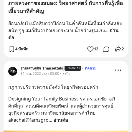
ภาพลวงตาของสมอง: วิทยาศาสตร์ กับการตื่นรู้เพื่อ
เสี้ยวนาทีสำคัญ
ย้อนกลับไปเมื่อสิบกว่าปีก่อน ในค่ำคืนหนึ่งที่ผมกำลังหลับ
สนิท จู่ๆ ผมก็ฝันว่าตัวเองกระหายน้ำอย่างรุนแรง
... 
อ่าน
ต่อ
4 บันทึก
12
2
ฐานเศรษฐกิจ_Thansettakij
•
ติดตาม
ยืนยันแล้ว
31 ก.ค. 2022 เวลา 05:00 • ธุรกิจ
กฎการบริหารความมั่งคั่ง ในธุรกิจครอบครัว
Designing Your Family Business รศ.ดร.เอกชัย  อภิ
ศักดิ์กุล  คณบดีคณะวิทยพัฒน์  และผู้อำนวยการศูนย์
ธุรกิจครอบครัว มหาวิทยาลัยหอการค้าไทย 
akachai@famzgro
... 
อ่านต่อ