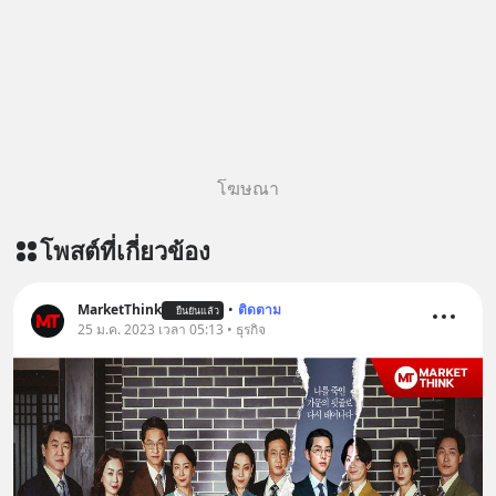
โฆษณา
โพสต์ที่เกี่ยวข้อง
MarketThink
•
ติดตาม
ยืนยันแล้ว
25 ม.ค. 2023 เวลา 05:13 • ธุรกิจ