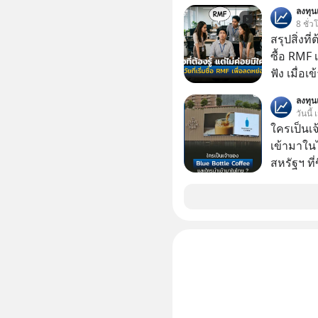
GLACE, F
ลงทุ
แชร์ความร
8 ชั่ว
สรุปสิ่งที่
ซื้อ RMF 
ฟัง เมื่อเ
ภาษี หลายคนมักได้รับคำแนะนำให้ลงทุนใน RMF
ลงทุ
เพราะนอก
วันนี้
โอกาสในการ
ใครเป็นเ
นักที่จะลงลึก
เข้ามาใน
ควรดู ตรง
สหรัฐฯ ที่
ควรรู้ข้อ
สาขาแรกใ