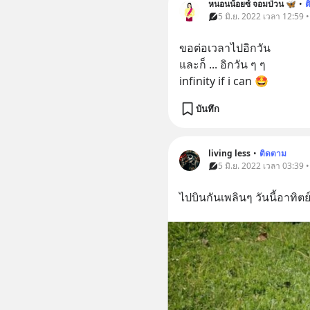
หนอนน้อยซ์ จอมป่วน 🦋
•
ต
5 มิ.ย. 2022 เวลา 12:59 
ขอต่อเวลาไปอิกวัน
และก็ ... อิกวัน ๆ ๆ 
infinity if i can 🤩
บันทึก
living less
•
ติดตาม
5 มิ.ย. 2022 เวลา 03:39 
ไปบินกันเพลินๆ วันนี้อาทิตย์