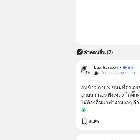
คำตอบอื่น
(
7
)
bua_burapaa
•
ติดตาม
6 มิ.ย. 2022 เวลา 01:02 
กินข้าว กาแฟ ขนมที่ตัวเองช
อาบน้ำ นอนฟังเพลง ไถติ๊กต
ไม่ต้องตื่นมาทำงานงกๆ อีก
1
บันทึก