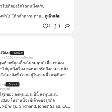
ไปเกิดยังอีกโลกหนึ่งครับ
องทำไม่ให้กลัวความตาย
... 
ดูเพิ่มเติม
2
ว้ให้เธอ
ยืนยันแล้ว
้ เวลา 05:55 • ความคิดเห็น
สุดท้ายที่ถูกเลี้ยงโดยมนุษย์ เมื่อวานผม
ไปดูหนังเรื่อง จดหมายรักถึงอาม่า หนัง
กำลังโด่งดังทั่วโลกอยู่ในตอนนี้ เหตุเกิดจาก
โปสเตอร์หนังเรื่องนี้หลายเดือนก่อนและ
นแมน
ยืนยันแล้ว
องจีน ป๊า
การบูสต์
๋วได้ มีเรื่องราวมีความผูกพันที่ได้ยินตั้งแต่
่สุดของ ลงทุนแมน ปีนี้ ลงทุนแมน
026 ในงานนี้จะมีเจ้าของธุรกิจ
หมึกกรุบ, Srichand, Jones’ Salad, LA