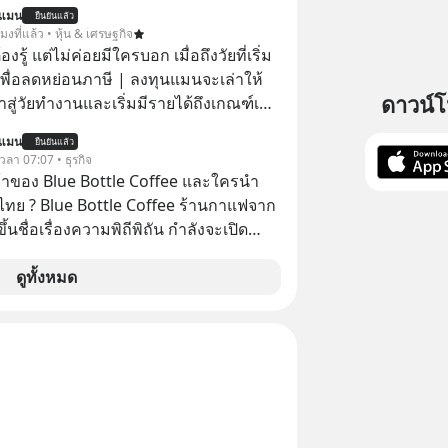
astwork, MizuMi, KARMART, อิชิตัน มา
นแมน
ยืนยันแล้ว
ู้การสร้างธุรกิจ
โมงที่แล้ว • หุ้น & เศรษฐกิจ
ต้องรู้ แต่ไม่ค่อยมีใครบอก เมื่อถึงวัยที่เริ่ม
เพื่อลดหย่อนภาษี | ลงทุนแมนจะเล่าให้
ดาวน์
ข้าสู่วัยทำงานและเริ่มมีรายได้ถึงเกณฑ์เสีย
นแมน
ยืนยันแล้ว
จากจะช่วยลดหย่อนภาษีได้แล้ว ยังเป็น
 เวลา 07:07 • ธุรกิจ
สร้างความมั่งคั่งระยะยาว แต่น้อยคน
จ้าของ Blue Bottle Coffee และใครนำ
ว่า ถ้าลงทุนใน RMF ควรรู้ อะไรบ้าง
ไทย ? Blue Bottle Coffee ร้านกาแฟจาก
ไหน ทำอย่างไร ถึงจะดีกับเรา แล้วเรา
ขึ้นชื่อเรื่องความพิถีพิถัน กำลังจะเปิด
มูลอะไรเกี่ยวกับ RMF บ้าง เพื่อให้นำไปใช้
นประเทศไทย ที่ Central Park
ต่อได้จริง ๆ ลงทุนแมนจะเล่าให้ฟัง
ดูทั้งหมด