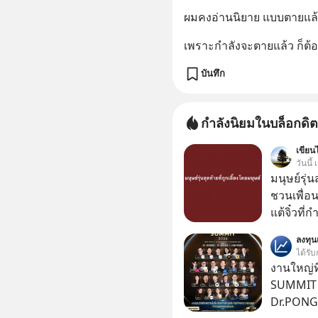
ผมคงอ่านนิยาย แบบตายแล้ว
เพราะกำลังจะตายแล้ว ก็ต้
บันทึก
กำลังนิยมในบล็อกดิต
เขียนไ
วันนี
มนุษย์รุ่น
ชวนเพื่อนๆ
แต้จิ๋วที่
ป๊าผมเห็น
ลงทุ
อยากดูมาก ด้วยเพราะว่าอากงก็มาจากเมื
ได้รับ
ก็พูดแต้จิ
งานใหญ่ที
เด็ก
SUMMIT 2
Dr.PONG, 