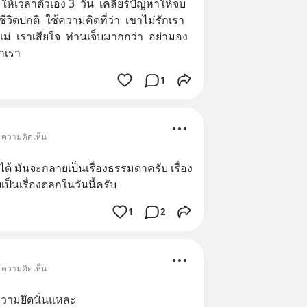
ให้เวลาตัวเอง 3  วัน  เคลียร์ปัญหาให้จบ  
วิตปกติ  ใช้ความคิดที่ว่า  เขาไม่รักเรา  
แม่  เราเสียใจ  ท่านเจ็บมากกว่า  อย่ามอง
ักเรา
1
• ความคิดเห็น
ปได้ มันจะกลายเป็นเรื่องธรรมดาครับ เรื่อง
เป็นเรื่องตลกในวันนี้ครับ
1
2
• ความคิดเห็น
วามยึดนั่นแหละ