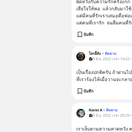
ผิดหวังกับความรักครั้งแรก  
เสียใจให้พอ  แล้วกลับมาใช้ชี
แต่มีคนที่รักเราเสมอคือพ่อ
แต่คนที่เรารัก  จนลืมคนที่ร
บันทึก
โลกลี้ลับ
•
ติดตาม
5 มิ.ย. 2022 เวลา 14:22 
เป็นเรื่องปกติครับ ถ้าผ่านไ
ที่เราร้องไห้เมื่อวานจะกลาย
บันทึก
Nares A
•
ติดตาม
5 มิ.ย. 2022 เวลา 05:29 
เราเจ็บตามความคาดหวัง ค