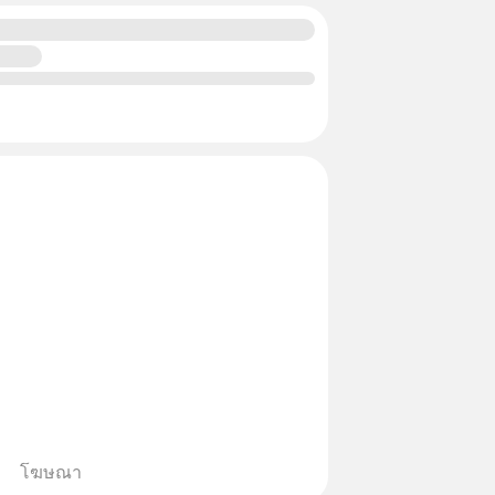
โฆษณา