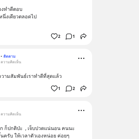
้องทำดีตอบ
คงหนึ่งเดียวตลอดไป
2
1
•
ติดตาม
• ความคิดเห็น
วามสัมพันธ์เราทำดีที่สุดแล้ว
1
2
• ความคิดเห็น
ยาก ก็ปกติป่ะ  , เจ็บปวดแน่นอน คนนะ 
ขึ้นครับ ให้เวลาตัวเองหน่อย ค่อยๆ 