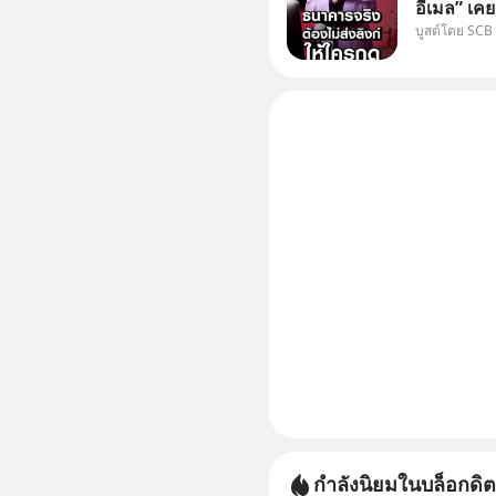
อีเมล” เคย
บูสต์โดย SCB
ธนาคาร บอ
โน่นนี่ หร
เก๋าเล่าก
กำลังนิยมในบล็อกดิต