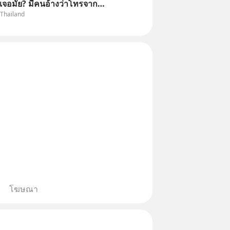
เจอมั้ย? มีคนอ้างว่าโทรจาก
 Thailand
กว่าบัญชีมีปัญหา แล้วให้กดลิงก์
ือสแกนคิวอาร์โค้ดทันที มาฟัง “ป้า
ลโกง” เพื่อรู้ทันมุกหลอกลวงในคราบ
โฆษณา