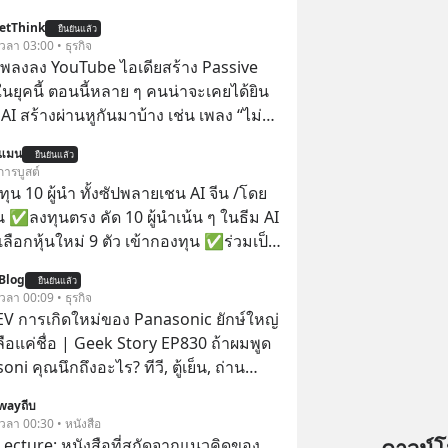
etThink
ยืนยันแล้ว
 เวลา 03:00 • ธุรกิจ
ำเพลงลง YouTube ไอเดียสร้าง Passive
ยุคนี้ ตอนนี้หลาย ๆ คนน่าจะเคยได้ยิน
 AI สร้างผ่านหูกันมาบ้าง เช่น เพลง “ไม่มี
เรา” จากช่องชื่อว่า UNHEARD MUSIC ที่
นแมน
ยืนยันแล้ว
อดรับชมกว่า 26 ล้านครั้งแล้ว
การบูสต์
น 10 ผู้นำ ทั้งซัปพลายเชน AI จีน /โดย
 ✅ลงทุนตรง คัด 10 ผู้นำเน้น ๆ ในธีม AI
ลือกหุ้นใหม่ 9 ตัว เข้ากองทุน ✅ร่วมเป็น
้นำ AI จีน ตั้งแต่โรงงานผลิตชิป หน่วย
Blog
ยืนยันแล้ว
มเดล AI ยันหุ่นยนต์ ✅ได้การรับยกเว้น
 เวลา 00:09 • ธุรกิจ
ital Gain ตามกฎหมายภาษีของ
่ EV การเกิดใหม่ของ Panasonic ยักษ์ใหญ่
ทย
หลือแค่ชื่อ | Geek Story EP830 ถ้าผมพูด
oni คุณนึกถึงอะไร? ทีวี, ตู้เย็น, ถ่าน
้าคุณยังคิดแบบนั้น แสดงว่าคุณกำลัง
wayถีบ
งราวการ ‘Rebranding’ ที่ดุเดือดที่สุดใน
 เวลา 00:30 • หนังสือ
้หรือไม่ว่า ในวันที่พวกเขา
Lecture: หนังสือที่สกัดจากแนวคิดของ