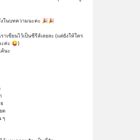
ูดถึงในบทความนะคะ 🎉🎉 
เราเขียนไว้เป็นซีรีส์เลยละ (แต่ยังให้ใคร
อะค่ะ 😜) 
ได้นะ
 
า
รธ
ียด
น ๆ 