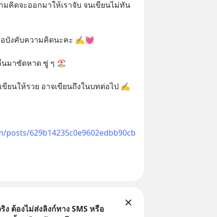
วามคิดจะออกมาให้เราจับ จนเขียนไม่ทัน
รือบังคับความคิดนะคะ ✍️💓
่นมาซัดหาด ซู่ ๆ 🏖️
 เขียนให้รวย อาจเขียนถึงในบทต่อไป ✍️
om/posts/629b14235c0e9602edbb90cb
ิง ต้องไม่ส่งลิงก์ทาง SMS หรือ