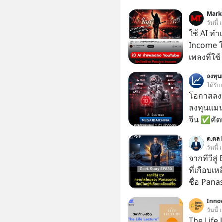
Mark
วันนี้
ใช้ AI ท
Income ใน
เพลงที่ใช้
ใครรู้ตัว
ลงทุ
ตอนนี้มีย
ได้รับ
โอกาสลงทุ
ลงทุนแมน
จีน ✅คัดเ
เจ้าของผู
ด.ดล 
ความจำ โ
วันนี้
ภาษี Cap
จากทีวีสู
ประเทศไ
ที่เกือบเ
ชื่อ Panas
ไฟฉาย? ถ
Inno
พลาดเรื่อ
วันนี้
ประวัติศาสตร์ญี่ปุ่น! รู
The Life 