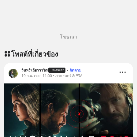
เติม Line : https://lin.ee/uaQvU5C
#เรียนรู้ผ่านการใช้จริง #มากกว่าการ
เรียนภาษา #InspireEnglish
โฆษณา
โพสต์ที่เกี่ยวข้อง
วินทร์ เลียววาริณ
•
ติดตาม
ยืนยันแล้ว
19 ก.พ. เวลา 11:00 • ภาพยนตร์ & ซีรีส์