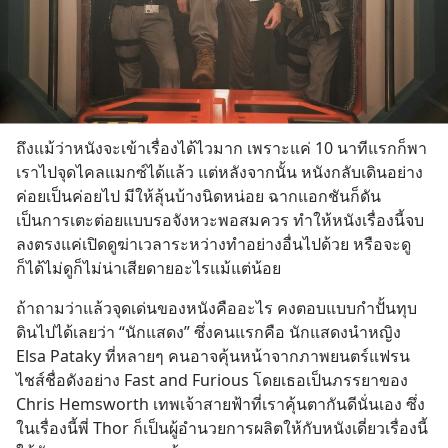
ถึงแม้ว่าหนังจะเข้าเรื่องได้ไวมาก เพราะแค่ 10 นาทีแรกก็พา
เราไปจุดไคลแมกซ์ได้แล้ว แต่หลังจากนั้น หนังกลับเดินอย่าง
ค่อยเป็นค่อยไป มีให้ลุ้นบ้างนิดหน่อย ฉากแอกชันก็ดัน
เป็นการเตะต่อยแบบรอจังหวะพอสมควร ทำให้หนังเรื่องนี้จบ
ลงตรงแค่เปิดดูฆ่าเวลาระหว่างทำอย่างอื่นไปด้วย หรือจะดู
ก็ได้ไม่ดูก็ไม่น่าเสียดายอะไรแม้แต่น้อย
ถ้าถามว่าแล้วจุดเด่นของหนังคืออะไร คงตอบแบบกำปั้นทุบ
ดินไปได้เลยว่า “นักแสดง” ซึ่งคนแรกคือ นักแสดงนำหญิง 
Elsa Pataky ที่หลายๆ คนอาจคุ้นหน้าจากภาพยนตร์แฟรน
ไชส์ชื่อดังอย่าง Fast and Furious โดยเธอเป็นภรรยาของ 
Chris Hemsworth เทพเจ้าสายฟ้าที่เราคุ้นตากันดีนั่นเอง ซึ่ง
ในเรื่องนี้พี่ Thor ก็เป็นผู้อำนวยการผลิตให้กับหนังเดี่ยวเรื่องนี้