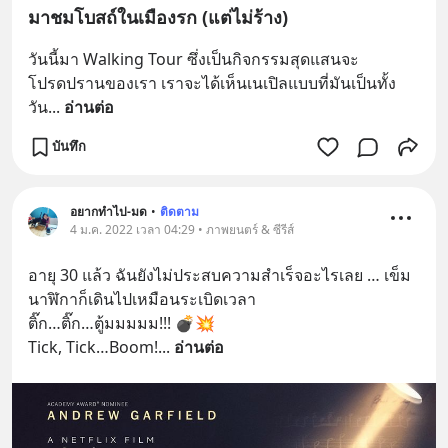
มาชมโบสถ์ในเมืองรก (แต่ไม่ร้าง)
วันนี้มา Walking Tour ซึ่งเป็นกิจกรรมสุดแสนจะ
โปรดปรานของเรา เราจะได้เห็นเนเปิลแบบที่มันเป็นทั้ง
วัน
... 
อ่านต่อ
บันทึก
อยากทำไป-มด
•
ติดตาม
4 ม.ค. 2022 เวลา 04:29 • ภาพยนตร์ & ซีรีส์
อายุ 30 แล้ว ฉันยังไม่ประสบความสำเร็จอะไรเลย … เข็ม
นาฬิกาก็เดินไปเหมือนระเบิดเวลา
ติ๊ก…ติ๊ก…ตู้มมมมม!!! 💣💥
Tick, Tick…Boom!
... 
อ่านต่อ