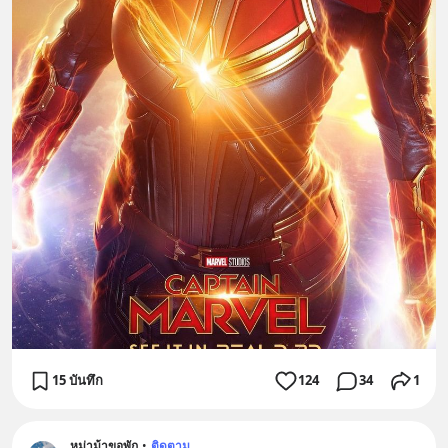
15 บันทึก
124
34
1
หม่าม้าขอพัก
•
ติดตาม