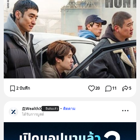
2 บันทึก
20
11
5
WealthX
•
ติดตาม
ยืนยันแล้ว
ได้รับการบูสต์