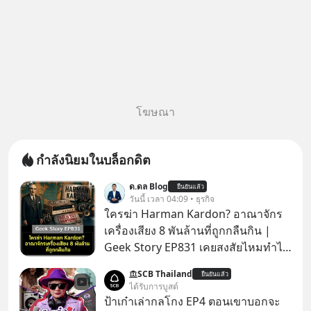
โฆษณา
กำลังนิยมในบล็อกดิต
ด.ดล Blog
ยืนยันแล้ว
วันนี้ เวลา 04:09 • ธุรกิจ
ใครฆ่า Harman Kardon? อาณาจักร
เครื่องเสียง 8 พันล้านที่ถูกกลืนกิน |
Geek Story EP831 เคยสงสัยไหมทำไม
หูฟัง AKG ถึงกลายเป็นแค่ของแถมใน
SCB Thailand
ยืนยันแล้ว
กล่องมือถือ? หรือลำโพง JBL ถึงวางขาย
ได้รับการบูสต์
เกลื่อนตามห้างทั่วไป? ทั้งที่จริง ๆ แล้ว
ป้าเก๋าเล่ากลโกง EP4 ตอนเขาบอกจะ