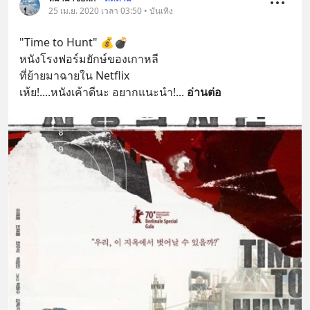
25 เม.ย. 2020 เวลา 03:50 • บันเทิง
"Time to Hunt" 💰💣
หนังโรงฟอร์มยักษ์ของเกาหลี
ที่ย้ายมาฉายใน Netflix
เห้ย!....หนังเค้าดีนะ อยากแนะนำ!
... 
อ่านต่อ