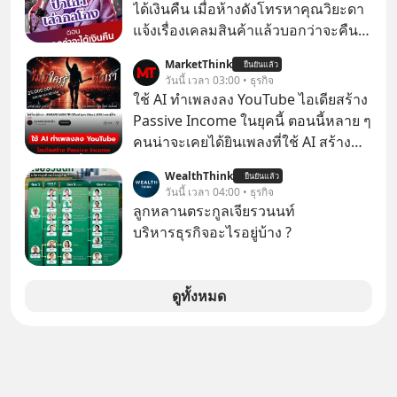
ชื่อเหล่านี้คือ “ตำนาน” ระดับเทพที่นัก
ได้เงินคืน เมื่อห้างดังโทรหาคุณวิยะดา
เล่นเครื่องเสียงยุคก่อนยอมจ่ายเงินหลัก
แจ้งเรื่องเคลมสินค้าแล้วบอกว่าจะคืน
แสนเพื่อครอบครอง แต่เบื้องหลังความ
เงิน คุณวิยะดาจะได้เงินจริง หรือเป็น
MarketThink
แมสนี้ มีโศกนาฏกรรมของโลกธุรกิจ
ยืนยันแล้ว
เรื่องจ้อจี้ หาคำตอบได้ที่ “ป้าเก๋าเล่ากล
วันนี้ เวลา 03:00 • ธุรกิจ
ซ่อนอยู่ อาณาจักรเครื่องเสียงที่ยิ่งใหญ่
โกง” EP4 ตอน “เขาบอกว่าจะได้เงิน
ใช้ AI ทำเพลงลง YouTube ไอเดียสร้าง
ที่สุดบนโลก ถูกกว้านซื้อไปด้วยมูลค่า 8
คืน” #ป้าเก๋าเล่ากลโกง #แก้เกมกลโกง
Passive Income ในยุคนี้ ตอนนี้หลาย ๆ
พันล้านดอลลาร์โดย Samsung และสิ่ง
#อยู่อย่างยั่งยืน #Cybersecurity #เตือน
คนน่าจะเคยได้ยินเพลงที่ใช้ AI สร้าง
ที่เจ็บปวดที่สุดคือ ยักษ์ใหญ่จาก
ภัยออนไลน์
ผ่านหูกันมาบ้าง เช่น เพลง “ไม่มีใคร
เกาหลีใต้ไม่ได้ซื้อเพราะหลงใหลใน
WealthThink
ยืนยันแล้ว
รู้ตัวเรา” จากช่องชื่อว่า UNHEARD
วันนี้ เวลา 04:00 • ธุรกิจ
เสียงเพลง แต่ซื้อเพื่อเป็นทางลัดเอา
MUSIC ที่ตอนนี้มียอดรับชมกว่า 26
ลูกหลานตระกูลเจียรวนนท์
เทคโนโลยีไปใส่ในหน้าปัดรถยนต์
ล้านครั้งแล้ว
บริหารธุรกิจอะไรอยู่บ้าง ?
อัจฉริยะ จากจุดสูงสุดของศิลปะแห่ง
เสียงดนตรี ทำไมถึงจบลงด้วยการเป็น
แค่บรรทัดหนึ่งในบัญชีทรัพย์สินของ
ดูทั้งหมด
บริษัทอื่น เลือกฟังกันได้เลยนะครับ อย่า
ลืมกด Follow ติดตาม PodCast ช่อง
Geek Forever’s Podcast ของผมกัน
ด้วยนะครับ 🎧 ฟังผ่าน Spotify :
https://tinyurl.com/mr39sd7c 🎧 ฟัง