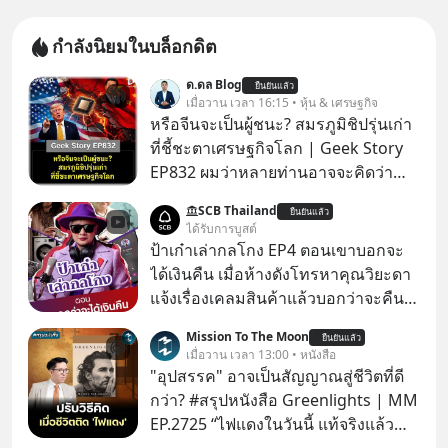
กำลังนิยมในบล็อกดิต
ด.ดล Blog
ยืนยันแล้ว
เมื่อวาน เวลา 16:15 • หุ้น & เศรษฐกิจ
หรือจีนจะเป็นผู้ชนะ? สมรภูมิชิปรุ่นเก่า
ที่ชี้ชะตาเศรษฐกิจโลก | Geek Story
EP832 ผมว่าหลายท่านอาจจะคิดว่า
สงครามชิปมีแค่เรื่อง AI ล้ำๆ ใช่ไหม?
SCB Thailand
ยืนยันแล้ว
คิดใหม่ได้เลยครับ! ในขณะที่โลกโฟกัส
ได้รับการบูสต์
ชิป 3 นาโนเมตร แต่จีนกำลังเดินเกมที่
ป้าเก๋าเล่ากลโกง EP4 ตอนเขาบอกจะ
น่ากลัวกว่า โดยการเข้ายึดครองตลาด
ได้เงินคืน เมื่อห้างดังโทรหาคุณวิยะดา
‘Legacy Chips’ หรือชิปรุ่นเก่า ฟังดูไร้
แจ้งเรื่องเคลมสินค้าแล้วบอกว่าจะคืน
ค่า แต่มันคือหัวใจที่ซ่อนอยู่ในรถยนต์
เงิน คุณวิยะดาจะได้เงินจริง หรือเป็น
Mission To The Moon
EV, อุปกรณ์การแพทย์ ไปจนถึง
ยืนยันแล้ว
เรื่องจ้อจี้ หาคำตอบได้ที่ “ป้าเก๋าเล่ากล
เมื่อวาน เวลา 13:00 • หนังสือ
ขีปนาวุธ! จีนกำลังใช้ ‘Playbook’ เดิมที่
โกง” EP4 ตอน “เขาบอกว่าจะได้เงิน
"อุปสรรค" อาจเป็นสัญญาณสู่ชีวิตที่ดี
เคยใช้ถล่มตลาดโซล่าเซลล์มาแล้ว คือ
คืน” #ป้าเก๋าเล่ากลโกง #แก้เกมกลโกง
กว่า? #สรุปหนังสือ Greenlights | MM
การทุ่มเงินอุดหนุนมหาศาลจนราคาพัง
#อยู่อย่างยั่งยืน #Cybersecurity #เตือน
EP.2725 “ไฟแดงในวันนี้ แท้จริงแล้ว
ทลาย ถ้าตะวันตกแก้เกมไม่ได้ อเมริกา
ภัยออนไลน์