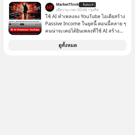
อาจเป็นสัญญาณไฟเขียวที่ยังไม่ถึงเวลา
อาจต้องยอมจำนนและส่งมอบกุญแจ
MarketThink
ยืนยันแล้ว
เปลี่ยนสี” McConaughey ดาราดาวรุ่ง
เมื่อวาน เวลา 03:00 • ธุรกิจ
ควบคุมโลกฮาร์ดแวร์ให้คู่แข่งอย่าง
ในยุคหนึ่ง เคยปฏิเสธเงินค่าตัวหนังรอม
ใช้ AI ทำเพลงลง YouTube ไอเดียสร้าง
ถาวร สงครามที่โลกมองข้ามนี้ดุเดือด
คอมที่สูงถึง 14.5 ล้านดอลลาร์ (หรือ
Passive Income ในยุคนี้ ตอนนี้หลาย ๆ
แค่ไหน? เลือกฟังกันได้เลยนะครับ อย่า
ราว 500 ล้านบาท) เพียงเพราะเขาไม่
คนน่าจะเคยได้ยินเพลงที่ใช้ AI สร้าง
ลืมกด Follow ติดตาม PodCast ช่อง
อยากขังตัวเองไว้ในกล่องเดิมๆ ผลที่
ผ่านหูกันมาบ้าง เช่น เพลง “ไม่มีใคร
Geek Forever’s Podcast ของผมกัน
ตามมาคือ โทรศัพท์ของเขากลายเป็น
รู้ตัวเรา” จากช่องชื่อว่า UNHEARD
ดูทั้งหมด
ด้วยนะครับ 🎧 ฟังผ่าน Spotify :
ความเงียบสนิทนานถึง 14 เดือนเต็ม แต่
MUSIC ที่ตอนนี้มียอดรับชมกว่า 26
https://tinyurl.com/mr39sd7c 🎧 ฟัง
ความเงียบและ "ไฟแดง" ในวันนั้นกลับ
ล้านครั้งแล้ว
ผ่าน Apple Podcast :
กลายเป็นการถอยหลังเพื่อตั้งหลัก จนส่ง
https://bit.ly/4g4xDwF 🎧 ฟังผ่าน
ให้เขาก้าวขึ้นไปยืนถือรางวัลออสการ์
Podbean : https://bit.ly/4fTUURS 🎧
ในบทบาทที่เปลี่ยนชีวิตเขาไปตลอดกาล
ฟังผ่าน Youtube :
ใน MM EP. นี้ เราจะมาร่วมถอดรหัส
https://youtu.be/EUAWRVSAiXA The
และปรับวิธีคิดกันว่า Greenlight (ไฟ
original article appeared here
เขียว) จะสร้างมันขึ้นมาล่วงหน้าด้วย
https://www.tharadhol.com/geek-
วินัยและความพร้อมได้อย่างไร?
story-ep832-or-will-china-win/
Yellowlight (ไฟเหลือง) จะรับมือกับ
ติดตามสาระดี ๆ อัพเดททุกวันผ่าน Line
สัญญาณเตือน และชะลอตัวอย่างมีสติ
OA ด.ดล Blog คลิกเลย -->
อย่างไร? Redlight (ไฟแดง) จะเปลี่ยน
https://lin.ee/aMEkyNA