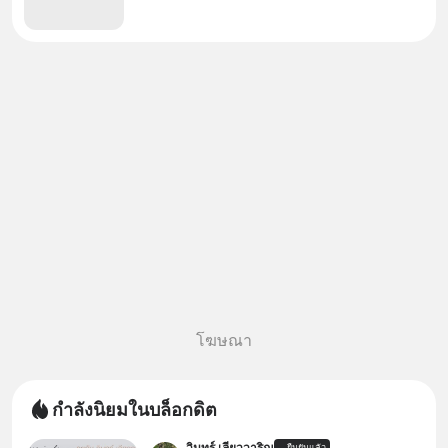
โฆษณา
กำลังนิยมในบล็อกดิต
วินทร์ เลียววาริณ
ยืนยันแล้ว