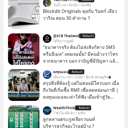
วันนี้ เวลา 00:00 • หนังสือ
Blockdit Originals คุยกับ วินทร์ เลียว
วาริณ ตอน 30 คำถาม 1
SCB Thailand
ยืนยันแล้ว
ได้รับการบูสต์
“ธนาคารจริง ต้องไม่ส่งลิงก์ทาง SMS
หรืออีเมล” เคยเจอมั้ย? มีคนอ้างว่าโทร
จากธนาคาร บอกว่าบัญชีมีปัญหา แล้ว
ให้กดลิงก์โน่นนี่ หรือสแกนคิวอาร์โค้ด
ลงทุนแมน
ยืนยันแล้ว
ทันที มาฟัง “ป้าเก๋าเล่ากลโกง” เพื่อรู้ทัน
เมื่อวาน เวลา 12:00 • หุ้น & เศรษฐกิจ
มุกหลอกลวงในคราบความน่าเชื่อถือ
สรุปสิ่งที่ต้องรู้ แต่ไม่ค่อยมีใครบอก เมื่อ
กันค่ะ #แก้เกมกลโกง #ป้าเก๋าเล่ากล
ถึงวัยที่เริ่มซื้อ RMF เพื่อลดหย่อนภาษี |
โกง #LivesSustainably #อยู่อย่าง
ลงทุนแมนจะเล่าให้ฟัง เมื่อเข้าสู่วัย
ยั่งยืน #CyberSecurity #ป้าเก๋า
ทำงานและเริ่มมีรายได้ถึงเกณฑ์เสีย
WealthThink
#FraudEducation #FinancialLiteracy
ยืนยันแล้ว
ภาษี หลายคนมักได้รับคำแนะนำให้
7 ชั่วโมงที่แล้ว • ธุรกิจ
#DigitalBankWithHumanTouch
ลงทุนใน RMF เพราะนอกจากจะช่วยลด
ลูกหลานตระกูลเจียรวนนท์
หย่อนภาษีได้แล้ว ยังเป็นโอกาสในการ
บริหารธุรกิจอะไรอยู่บ้าง ?