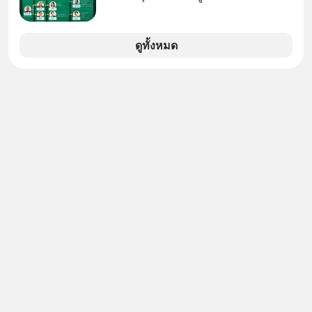
สร้างความมั่งคั่งระยะยาว แต่น้อยคน
นักที่จะลงลึกว่า ถ้าลงทุนใน RMF ควรรู้
อะไรบ้าง ควรดู ตรงไหน ทำอย่างไร ถึง
ดูทั้งหมด
จะดีกับเรา แล้วเราควรรู้ข้อมูลอะไร
เกี่ยวกับ RMF บ้าง เพื่อให้นำไปใช้ต่อได้
จริง ๆ ลงทุนแมนจะเล่าให้ฟัง