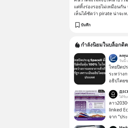
แต่ทิ้งร่องรอยไม่เหมือนกัน
เห็นได้ชัดว่า pirate น่าจะท
บันทึก
กำลังนิยมในบล็อกดิต
ลงทุ
วันนี้
ไทยปิดประ
ระหว่างก
อธิปไตย
ประกาศจุ
SC
สหรัฐฯ ตั
ได้รับ
100% โดย
ลาว2030จ
ค้ากับรัฐ
linked E
ด้านอธิ
จาก “ประ
โลจิสติกส
Mark