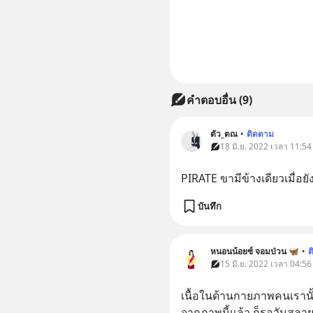
คำตอบอื่น
(
9
)
ตัว_ตณ
•
ติดตาม
18 มิ.ย. 2022 เวลา 11:54
PIRATE ขามีข้างเดียวเมื่อยัง
บันทึก
หนอนน้อยซ์ จอมป่วน 🦋
•
ต
15 มิ.ย. 2022 เวลา 04:56
เนื้อในด้านกายภาพคนเรานั
จากภาพนี้แล้ว ก็รอวันสล