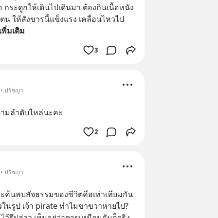
่อ กระดูกให้เดินไปเดินมา ต้องกินเนื้อหนัง
ารตน ให้สังขารนี้แข็งแรง เคลื่อนไหวไป
เพิ่มเติม
3
 • ปรัชญา
งตามลำดับไหล่นะคะ
2
 • ปรัชญา
ะค้นพบสัจธรรมของชีวิตคือเท่าเทียมกัน 
วในรูป เจ้า pirate ทําไมขาขวาหายไป?  
รึปล่าว เห็นอยู่ว่าตายเหมือนกันก็จริง 