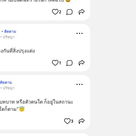
2
n
•
ติดตาม
 • ปรัชญา
ันที่สิ่งปรุงแต่ง
1
ติดตาม
 • ปรัชญา
 บทบาท หรือตัวตนใด ก็อยู่ในสถานะ
มใดก็ตาม"😇
3