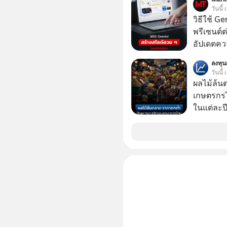
วันนี
วิธีใช้ G
พรีเซนต์ต่
อัปเดตคว
สามารถใช
ลงทุ
สวย ๆ ได้
วันนี้
ไป
ผลไม้ล้น
เกษตรกร
ในแต่ละปี 
เมืองร้อน