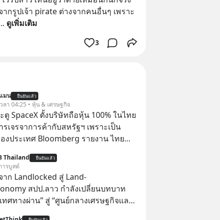
 จากรูปเจ้า pirate ต่างจากคนอื่นๆ เพราะ
... 
ดูเพิ่มเติม
3
นแมน
ยืนยันแล้ว
 เวลา 04:25 • หุ้น & เศรษฐกิจ
ตู SpaceX ตั้งบริษัทถือหุ้น 100% ในไทย
ารเจรจาการค้ากับสหรัฐฯ เพราะเป็น
ของประเทศ Bloomberg รายงาน ไทย
ดยืนชัดเจนว่า จะไม่อนุญาตให้บริษัท
B Thailand
ยืนยันแล้ว
้งบริษัทโทรคมนาคมดาวเทียมที่ถือหุ้น
การบูสต์
ชาวต่างชาติ ในระหว่างการเจรจาการ
าก Landlocked สู่ Land-
บาลสหรัฐ โดยให้เหตุผลว่าเป็นประเด็น
conomy สปป.ลาว กำลังเปลี่ยนบทบาท
ปไตยของประเทศ
เทศทางผ่าน” สู่ “ศูนย์กลางเศรษฐกิจและ
์” ของอนุภูมิภาคลุ่มแม่น้ำโขง
etThink
ยืนยันแล้ว