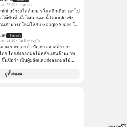
้ เวลา 03:00 • การตลาด
emini สร้างสไลด์สวย ๆ ในคลิกเดียว เอาไป
อได้ทันที เมื่อไม่นานมานี้ Google เพิ่ง
ามสามารถใหม่ให้กับ Google Slides ให้
้ Gemini ช่วยสร้างสไลด์นำเสนอแบบ
นแมน
ยืนยันแล้ว
ในคลิกเดียว ไม่ต้องเสียเวลาทำเองอีกต่อ
 เวลา 03:30 • หุ้น & เศรษฐกิจ
ตลาด ราคาตกต่ำ ปัญหาคลาสสิกของ
ไทย ไทยส่งออกผลไม้หลักแสนล้านบาท
ขึ้นชื่อว่า เป็นผู้ผลิตและส่งออกผลไม้
เบอร์ต้น ๆ ของโลก
ดูทั้งหมด