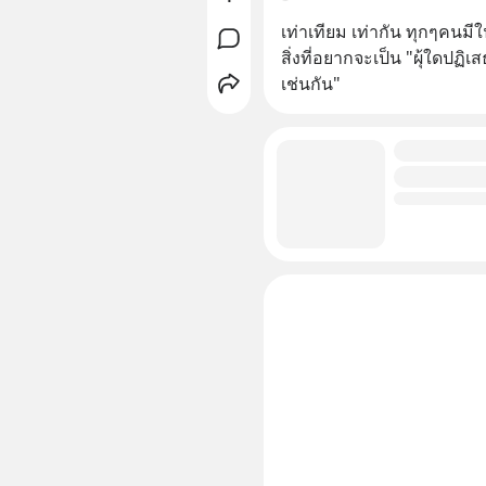
เท่าเทียม เท่ากัน ทุกๆคนม
สิ่งที่อยากจะเป็น "ผุ้ใดปฏิเส
เช่นกัน"