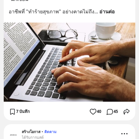
เพิ่มการผ่อนคลาย ซึ่งช่วยให้การนอน
หลับมีประสิทธิภาพมากยิ่งขึ้น 📍 สนใจ
อาชีพที่ "ทำร้ายสุขภาพ" อย่างคาดไม่ถึง
... 
อ่านต่อ
สั่งซื้อสินค้า Diip CBD 💬 LINE :
@diipgeek 🔗 หรือกดลิงก์
https://lin.ee/U91Fzyz
7 บันทึก
40
45
สร้างโอกาส
•
ติดตาม
ได้รับการบูสต์