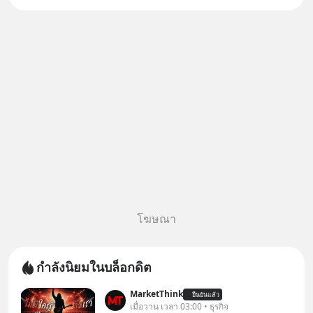
บอกว่าจะคืนเงิน คุณวิยะดาจะได้
เงินจริง หรือเป็นเรื่องจ้อจี้ หาคำ
ตอบได้ที่ “ป้าเก๋าเล่ากลโกง” EP4
ตอน “เขา
โฆษณา
กำลังนิยมในบล็อกดิต
MarketThink
ยืนยันแล้ว
เมื่อวาน เวลา 03:00 • ธุรกิจ