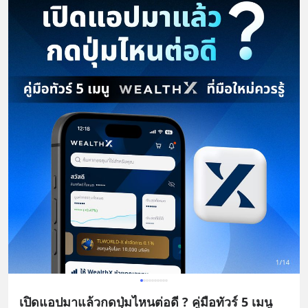
เปิดแอปมาแล้วกดปุ่มไหนต่อดี ? คู่มือทัวร์ 5 เมนู