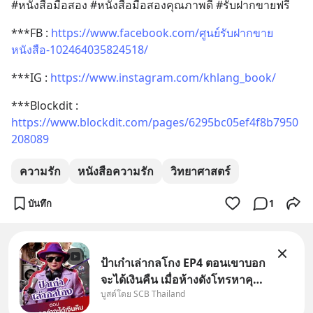
#หนังสือมือสอง #หนังสือมือสองคุณภาพดี #รับฝากขายฟรี
***FB : 
https://www.facebook.com/ศูนย์รับฝากขาย
หนังสือ-102464035824518/
***IG : 
https://www.instagram.com/khlang_book/
***Blockdit : 
https://www.blockdit.com/pages/6295bc05ef4f8b7950
208089
ความรัก
หนังสือความรัก
วิทยาศาสตร์
บันทึก
1
ป้าเก๋าเล่ากลโกง EP4 ตอนเขาบอก
จะได้เงินคืน เมื่อห้างดังโทรหาคุณ
บูสต์โดย SCB Thailand
วิยะดา แจ้งเรื่องเคลมสินค้าแล้ว