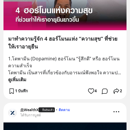
มาทำความรู้จัก 4 ฮอร์โมนแห่ง “ความสุข” ที่ช่วย
ให้เราอายุยืน
1.โดพามีน (Dopamine) ฮอร์โมน “รู้สึกดี” หรือ ฮอร์โมน
ความสำเร็จ
โดพามีน เป็นสารที่เกี่ยวข้องกับอารมณ์พึงพอใจ ความป
... 
ดูเพิ่มเติม
1 บันทึก
4
2
WealthX
•
ติดตาม
ยืนยันแล้ว
ได้รับการบูสต์