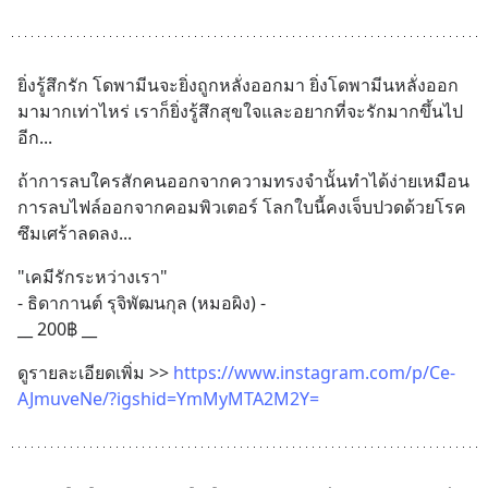
ยิ่งรู้สึกรัก โดพามีนจะยิ่งถูกหลั่งออกมา ยิ่งโดพามีนหลั่งออก
มามากเท่าไหร่ เราก็ยิ่งรู้สึกสุขใจและอยากที่จะรักมากขึ้นไป
อีก...
ถ้าการลบใครสักคนออกจากความทรงจำนั้นทำได้ง่ายเหมือน
การลบไฟล์ออกจากคอมพิวเตอร์ โลกใบนี้คงเจ็บปวดด้วยโรค
ซึมเศร้าลดลง...
"เคมีรักระหว่างเรา"
- ธิดากานต์ รุจิพัฒนกุล (หมอผิง) -
__ 200฿ __
ดูรายละเอียดเพิ่ม >> 
https://www.instagram.com/p/Ce-
AJmuveNe/?igshid=YmMyMTA2M2Y=