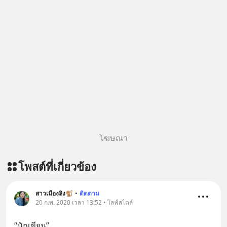
ผ่าน Spotify : https://bit.ly/4g4SW17
🎧 ฟังผ่าน Apple Podcast :
https://bit.ly/4cw7rdh 🎧 ฟังผ่าน
Podbean : https://bit.ly/4hVgqrY 🎧
ฟังผ่าน Youtube :
https://youtu.be/Jj3neoUL72g The
original article appeared here
https://www.tharadhol.com/geek-
story-ep833-or-is-mysql-really-
dying/ ติดตามสาระดี ๆ อัพเดททุกวัน
ผ่าน Line OA ด.ดล Blog คลิกเลย -->
โฆษณา
https://lin.ee/aMEkyNA
========================= 📣
โพสต์ที่เกี่ยวข้อง
สนับสนุนโดย 📣
=========================
เครียด หลับยาก ผมอยากแนะนำ
สาวเมืองลิง🐒
•
ติดตาม
20 ก.พ. 2020 เวลา 13:52 • ไลฟ์สไตล์
ผลิตภัณฑ์เสริมอาหาร Diip CBD ช่วย
บรรเทาความเครียด ลดความวิตกกังวล
“นักเขียน”