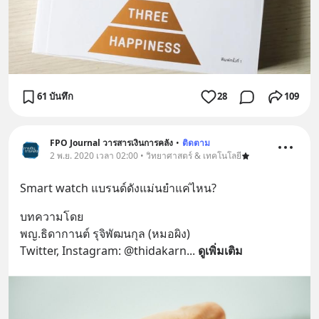
61 บันทึก
28
109
FPO Journal วารสารเงินการคลัง
•
ติดตาม
2 พ.ย. 2020 เวลา 02:00 • วิทยาศาสตร์ & เทคโนโลยี
Smart watch แบรนด์ดังแม่นยำแค่ไหน?
บทความโดย
พญ.ธิดากานต์ รุจิพัฒนกุล (หมอผิง)
Twitter, Instagram: @thidakarn
... 
ดูเพิ่มเติม