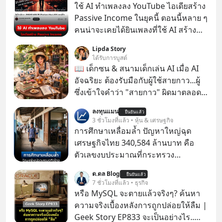
ใช้ AI ทำเพลงลง YouTube ไอเดียสร้าง
Passive Income ในยุคนี้ ตอนนี้หลาย ๆ
คนน่าจะเคยได้ยินเพลงที่ใช้ AI สร้าง
ผ่านหูกันมาบ้าง เช่น เพลง “ไม่มีใคร
Lipda Story
รู้ตัวเรา” จากช่องชื่อว่า UNHEARD
ได้รับการบูสต์
MUSIC ที่ตอนนี้มียอดรับชมกว่า 26
📖 เด็กซน & สนามเด็กเล่น AI เมื่อ AI
ล้านครั้งแล้ว
อัจฉริยะ ต้องรับมือกับผู้ใช้สายกาว...ผู้
ซึ่งเข้าใจคำว่า "สายกาว" ผิดมาตลอด
เกือบปี 🤣
ลงทุนแมน
ยืนยันแล้ว
3 ชั่วโมงที่แล้ว • หุ้น & เศรษฐกิจ
การศึกษาเหลื่อมล้ำ ปัญหาใหญ่ฉุด
เศรษฐกิจไทย 340,584 ล้านบาท คือ
ตัวเลขงบประมาณที่กระทรวง
ศึกษาธิการ ได้รับจัดสรรในงบประมาณ
ด.ดล Blog
ยืนยันแล้ว
รายจ่ายประจำปี 2568 ซึ่งมากที่สุดเป็น
7 ชั่วโมงที่แล้ว • ธุรกิจ
อันดับ 2 รองจากกระทรวงการคลัง
หรือ MySQL จะตายแล้วจริงๆ? ค้นหา
ความจริงเบื้องหลังการถูกปล่อยให้ลืม |
Geek Story EP833 จะเป็นอย่างไร..