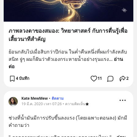
ภาพลวงตาของสมอง: วิทยาศาสตร์ กับการตื่นรู้เพื่อ
เสี้ยวนาทีสำคัญ
ย้อนกลับไปเมื่อสิบกว่าปีก่อน ในค่ำคืนหนึ่งที่ผมกำลังหลับ
สนิท จู่ๆ ผมก็ฝันว่าตัวเองกระหายน้ำอย่างรุนแรง
... 
อ่าน
ต่อ
4 บันทึก
11
2
Kate MewMew
•
ติดตาม
19 มี.ค. 2020 เวลา 07:26 • ความคิดเห็น
ช่วงที่น้ำมันมีการปรับขึ้นลงแรง (โดยเฉพาะตอนลง) มักมี
คำถามว่า