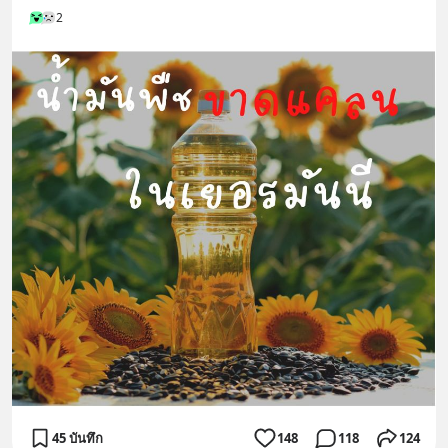
2
45 บันทึก
148
118
124