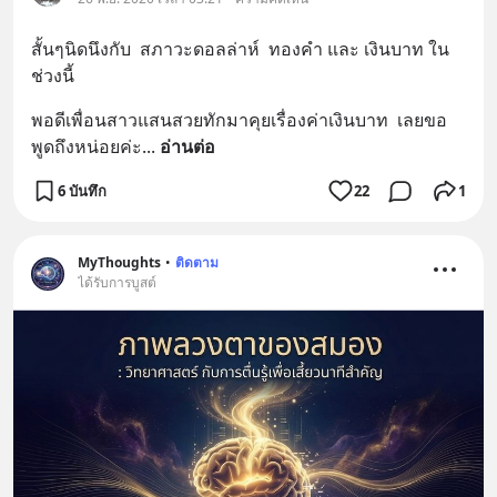
สั้นๆนิดนึงกับ  สภาวะดอลล่าห์  ทองคำ และ เงินบาท ใน
ช่วงนี้
พอดีเพื่อนสาวแสนสวยทักมาคุยเรื่องค่าเงินบาท  เลยขอ
พูดถึงหน่อยค่ะ
... 
อ่านต่อ
6 บันทึก
22
1
MyThoughts
•
ติดตาม
ได้รับการบูสต์