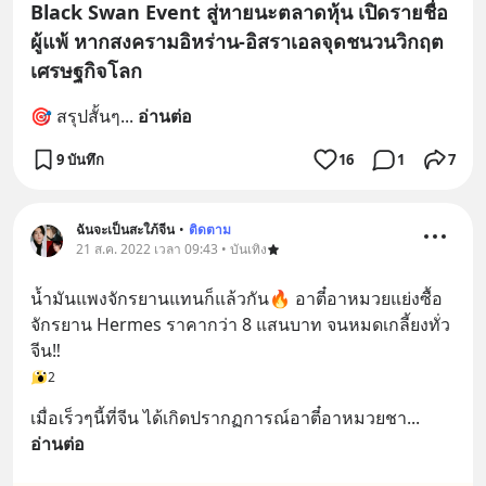
Black Swan Event สู่หายนะตลาดหุ้น เปิดรายชื่อ
ผู้แพ้ หากสงครามอิหร่าน-อิสราเอลจุดชนวนวิกฤต
เศรษฐกิจโลก
🎯 สรุปสั้นๆ
... 
อ่านต่อ
9 บันทึก
16
1
7
ฉันจะเป็นสะใภ้จีน
•
ติดตาม
21 ส.ค. 2022 เวลา 09:43 • บันเทิง
น้ำมันแพงจักรยานแทนก็แล้วกัน🔥 อาตี๋อาหมวยแย่งซื้อ 
จักรยาน Hermes ราคากว่า 8 แสนบาท จนหมดเกลี้ยงทั่ว
จีน‼️
2
เมื่อเร็วๆนี้ที่จีน ได้เกิดปรากฏการณ์อาตี๋อาหมวยชา
... 
อ่านต่อ