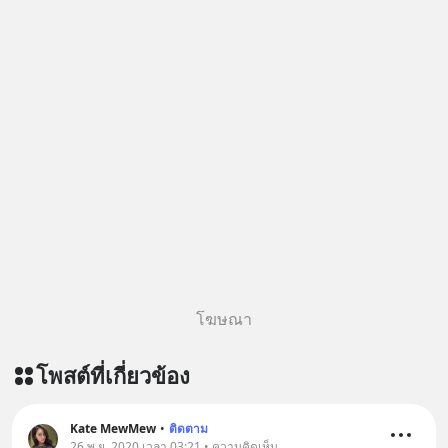
https://lin.ee/aMEkyNA
=========================
สนับสนุนโดย Inspire English
========================= 📍กด
รับสิทธิ์ทดลองเรียนฟรี! กับ Inspire
English ที่นี่ : inspire-
english.in.th/event/inspire-english-
x-ด-ดล-blog-mrtharadhol-แคมเปญ
พิเศษ/ ติดต่อสอบถามคอร์สเรียนเพิ่ม
เติม Line : https://lin.ee/uaQvU5C
#เรียนรู้ผ่านการใช้จริง #มากกว่าการ
เรียนภาษา #InspireEnglish
โฆษณา
โพสต์ที่เกี่ยวข้อง
Kate MewMew
•
ติดตาม
26 พ.ย. 2020 เวลา 03:21 • ความคิดเห็น