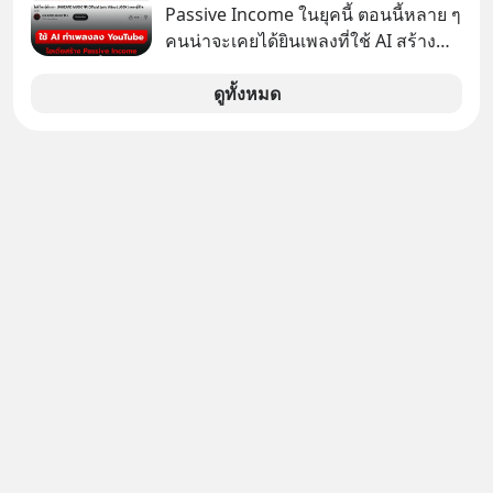
Passive Income ในยุคนี้ ตอนนี้หลาย ๆ
อัจฉริยะ จากจุดสูงสุดของศิลปะแห่ง
คนน่าจะเคยได้ยินเพลงที่ใช้ AI สร้าง
เสียงดนตรี ทำไมถึงจบลงด้วยการเป็น
ผ่านหูกันมาบ้าง เช่น เพลง “ไม่มีใคร
แค่บรรทัดหนึ่งในบัญชีทรัพย์สินของ
รู้ตัวเรา” จากช่องชื่อว่า UNHEARD
ดูทั้งหมด
บริษัทอื่น เลือกฟังกันได้เลยนะครับ อย่า
MUSIC ที่ตอนนี้มียอดรับชมกว่า 26
ลืมกด Follow ติดตาม PodCast ช่อง
ล้านครั้งแล้ว
Geek Forever’s Podcast ของผมกัน
ด้วยนะครับ 🎧 ฟังผ่าน Spotify :
https://tinyurl.com/mr39sd7c 🎧 ฟัง
ผ่าน Apple Podcast :
https://bit.ly/4yVPIpg 🎧 ฟังผ่าน
Podbean : https://bit.ly/4hr2jL3 🎧
ฟังผ่าน Youtube :
https://youtu.be/B6IZDYopZLw The
original article appeared here
https://www.tharadhol.com/geek-
story-ep831-who-killed-harman-
kardon/ ติดตามสาระดี ๆ อัพเดททุกวัน
ผ่าน Line OA ด.ดล Blog คลิกเลย -->