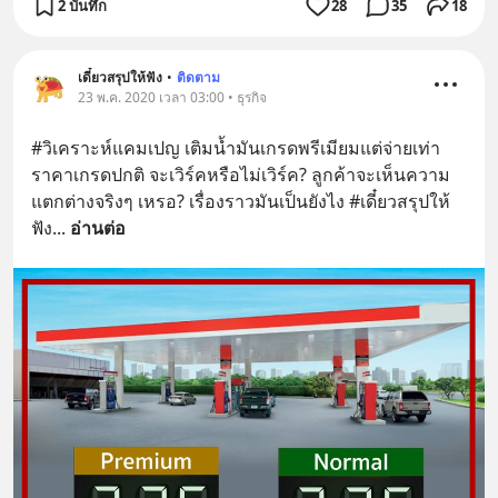
2 บันทึก
28
35
18
เดี๋ยวสรุปให้ฟัง
•
ติดตาม
23 พ.ค. 2020 เวลา 03:00 • ธุรกิจ
#วิเคราะห์แคมเปญ เติมน้ำมันเกรดพรีเมียมแต่จ่ายเท่า
ราคาเกรดปกติ จะเวิร์คหรือไม่เวิร์ค? ลูกค้าจะเห็นความ
แตกต่างจริงๆ เหรอ? เรื่องราวมันเป็นยังไง #เดี๋ยวสรุปให้
ฟัง
... 
อ่านต่อ