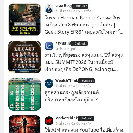
ด.ดล Blog
ยืนยันแล้ว
วันนี้ เวลา 04:09 • ธุรกิจ
ใครฆ่า Harman Kardon? อาณาจักร
เครื่องเสียง 8 พันล้านที่ถูกกลืนกิน |
Geek Story EP831 เคยสงสัยไหมทำไม
หูฟัง AKG ถึงกลายเป็นแค่ของแถมใน
ลงทุนแมน
ยืนยันแล้ว
กล่องมือถือ? หรือลำโพง JBL ถึงวางขาย
ได้รับการบูสต์
เกลื่อนตามห้างทั่วไป? ทั้งที่จริง ๆ แล้ว
งานใหญ่ที่สุดของ ลงทุนแมน ปีนี้ ลงทุน
ชื่อเหล่านี้คือ “ตำนาน” ระดับเทพที่นัก
แมน SUMMIT 2026 ในงานนี้จะมี
เล่นเครื่องเสียงยุคก่อนยอมจ่ายเงินหลัก
เจ้าของธุรกิจ Dr.PONG, หมึกกรุบ,
แสนเพื่อครอบครอง แต่เบื้องหลังความ
Srichand, Jones’ Salad, LA GLACE,
WealthThink
แมสนี้ มีโศกนาฏกรรมของโลกธุรกิจ
ยืนยันแล้ว
Fastwork, MizuMi, KARMART, อิชิตัน
วันนี้ เวลา 04:00 • ธุรกิจ
ซ่อนอยู่ อาณาจักรเครื่องเสียงที่ยิ่งใหญ่
มาแชร์ความรู้การสร้างธุรกิจ
ลูกหลานตระกูลเจียรวนนท์
ที่สุดบนโลก ถูกกว้านซื้อไปด้วยมูลค่า 8
บริหารธุรกิจอะไรอยู่บ้าง ?
พันล้านดอลลาร์โดย Samsung และสิ่ง
ที่เจ็บปวดที่สุดคือ ยักษ์ใหญ่จาก
เกาหลีใต้ไม่ได้ซื้อเพราะหลงใหลใน
MarketThink
ยืนยันแล้ว
วันนี้ เวลา 03:00 • ธุรกิจ
เสียงเพลง แต่ซื้อเพื่อเป็นทางลัดเอา
ใช้ AI ทำเพลงลง YouTube ไอเดียสร้าง
เทคโนโลยีไปใส่ในหน้าปัดรถยนต์