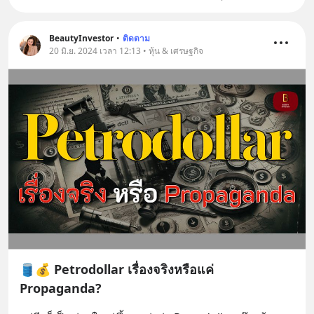
BeautyInvestor
•
ติดตาม
20 มิ.ย. 2024 เวลา 12:13 • หุ้น & เศรษฐกิจ
🛢️💰 Petrodollar เรื่องจริงหรือแค่
Propaganda?