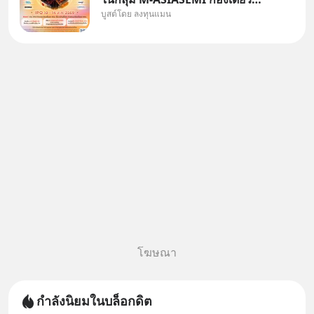
บูสต์โดย ลงทุนแมน
ครบ มีทั้ง CXMT จากจีน TSMC
จากไต้หวัน SK Hynix จาก
เกาหลีใต้ Kioxia จากญี่ปุ่น
โฆษณา
กำลังนิยมในบล็อกดิต