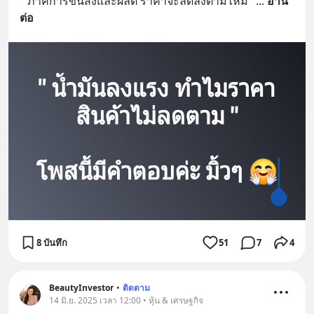
" ภาคการขนส่งและผลิต ราคาจะลดลงตามไหม "
... 
อ่าน
ต่อ
8 บันทึก
51
7
4
BeautyInvestor
•
ติดตาม
14 มิ.ย. 2025 เวลา 12:00 • หุ้น & เศรษฐกิจ