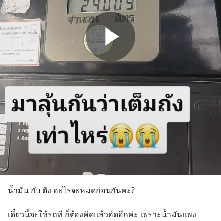
น้ำมัน กับ ตัง อะไรจะหมดก่อนกันคะ?
เดี๋ยวนี้จะใช้รถที ก็ต้องคิดแล้วคิดอีกค่ะ เพราะน้ำมันแพง