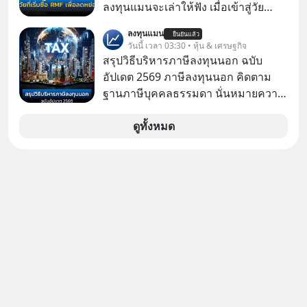
จำนวนมาก ตั้งแต่เมโมรีชิป เก็บข้อมูล
ลงทุนแมนจะเล่าให้ฟัง เมื่อเข้าสู่วัย
ยันระบบไฟฟ้า และระบายความร้อน
ทำงานและเริ่มมีรายได้ถึงเกณฑ์เสีย
ลงทุนแมน
ยืนยันแล้ว
ภาษี หลายคนมักได้รับคำแนะนำให้
วันนี้ เวลา 03:30 • หุ้น & เศรษฐกิจ
ลงทุนใน RMF เพราะนอกจากจะช่วยลด
สรุปวิธีบริหารภาษีลงทุนนอก ฉบับ
หย่อนภาษีได้แล้ว ยังเป็นโอกาสในการ
อัปเดต 2569 ภาษีลงทุนนอก คิดตาม
สร้างความมั่งคั่งระยะยาว แต่น้อยคน
ฐานภาษีบุคคลธรรมดา นั่นหมายความ
นักที่จะลงลึกว่า ถ้าลงทุนใน RMF ควรรู้
ว่าถ้าเรามีกำไร 100,000 บาท
อะไรบ้าง ควรดู ตรงไหน ทำอย่างไร ถึง
ดูทั้งหมด
จะดีกับเรา แล้วเราควรรู้ข้อมูลอะไร
เกี่ยวกับ RMF บ้าง เพื่อให้นำไปใช้ต่อได้
จริง ๆ ลงทุนแมนจะเล่าให้ฟัง