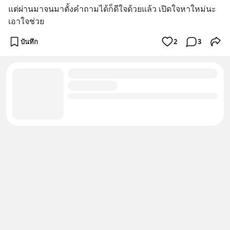
แต่ผ่านมาจนมาตั้งคำถามได้ก็ดีใจด้วยแล้ว เปิดใจหาใหม่นะ 
เอาใจช่วย
บันทึก
2
3