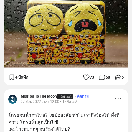
4 บันทึก
73
58
5
Mission To The Moon
•
ติดตาม
ยืนยันแล้ว
27 ส.ค. 2022 เวลา 12:00 • ไลฟ์สไตล์
โกรธจนน้ำตาไหล? ไขข้อสงสัย ทำไมเราถึงร้องไห้ ทั้งที่
ความโกรธนั้นลุกเป็นไฟ!
เคยโกรธมากๆ จนร้องไห้ไหม?