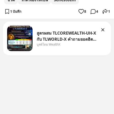
1 บันทึก
8
4
1
สูตรผสม TLCOREWEALTH-UH-X
กับ TLWORLD-X คำถามยอดฮิตที่
บูสต์โดย WealthX
คนใช้ WealthX ถามเข้ามา