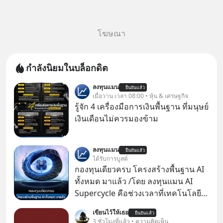
โฆษณา
กำลังนิยมในบล็อกดิต
ลงทุนแมน
ยืนยันแล้ว
เมื่อวาน เวลา 08:00 • หุ้น & เศรษฐกิจ
รู้จัก 4 เครื่องมือการเงินพื้นฐาน ที่มนุษย์
เงินเดือนไม่ควรมองข้าม
ลงทุนแมน
ยืนยันแล้ว
ได้รับการบูสต์
กองทุนเดียวครบ โครงสร้างพื้นฐาน AI
ทั้งหมด มาแล้ว /โดย ลงทุนแมน AI
Supercycle คือช่วงเวลาที่เทคโนโลยี
ปัญญาประดิษฐ์ จะกลายเป็นตัวขับ
เขียนไว้ให้เธอ
ยืนยันแล้ว
เคลื่อนหลัก ของการเติบโตทาง
3 ชั่วโมงที่แล้ว • ความคิดเห็น