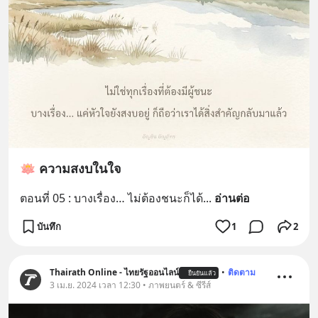
🪷 ความสงบในใจ
ตอนที่ 05 : บางเรื่อง… ไม่ต้องชนะก็ได้
... 
อ่านต่อ
บันทึก
1
2
Thairath Online - ไทยรัฐออนไลน์
•
ติดตาม
ยืนยันแล้ว
3 เม.ย. 2024 เวลา 12:30 • ภาพยนตร์ & ซีรีส์