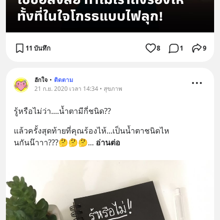
11 บันทึก
8
1
9
ฮักใจ
•
ติดตาม
21 ก.ย. 2020 เวลา 14:34 • สุขภาพ
รู้หรือไม่ว่า....น้ำตามีกี่ชนิด??
แล้วครั้งสุดท้ายที่คุณร้องไห้...เป็นน้ำตาชนิดไห
นกันน๊าาา???🤔🤔🤔
... 
อ่านต่อ