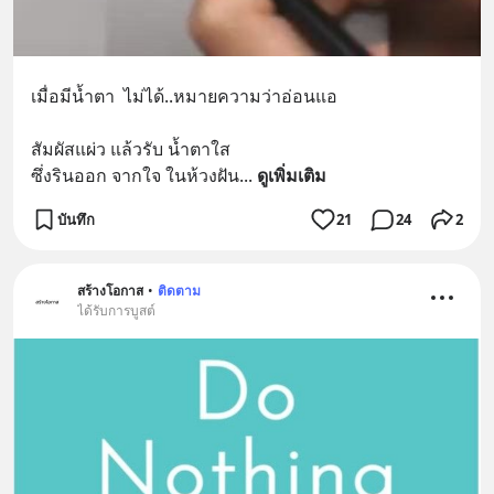
เมื่อมีน้ำตา  ไม่ได้..หมายความว่าอ่อนแอ
สัมผัสแผ่ว แล้วรับ น้ำตาใส
ซึ่งรินออก จากใจ ในห้วงฝัน
... 
ดูเพิ่มเติม
บันทึก
21
24
2
สร้างโอกาส
•
ติดตาม
ได้รับการบูสต์