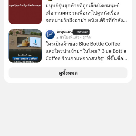
เศรษฐกิจ และวิถีชีวิตของผู้คนอย่าง
มนุษย์รุ่นสุดท้ายที่ถูกเลี้ยงโดยมนุษย์
ยาวนานต่อจากนี้
เมื่อวานผมชวนเพื่อนๆไปดูหนังเรื่อง
จดหมายรักถึงอาม่า หนังแต้จิ๋วที่กำลัง
โด่งดังทั่วโลกอยู่ในตอนนี้ เหตุเกิดจาก
ลงทุนแมน
ยืนยันแล้ว
ป๊าผมเห็นโปสเตอร์หนังเรื่องนี้หลาย
2 ชั่วโมงที่แล้ว • ธุรกิจ
เดือนก่อนและอยากดูมาก ด้วยเพราะว่า
ใครเป็นเจ้าของ Blue Bottle Coffee
อากงก็มาจากเมืองจีน ป๊าก็พูดแต้จิ๋วได้
และใครนำเข้ามาในไทย ? Blue Bottle
มีเรื่องราวมีความผูกพันที่ได้ยินตั้งแต่
Coffee ร้านกาแฟจากสหรัฐฯ ที่ขึ้นชื่อ
เด็ก
เรื่องความพิถีพิถัน กำลังจะเปิดสาขา
แรกในประเทศไทย ที่ Central Park
ดูทั้งหมด