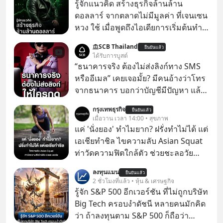
รู้จักแนวคิด สร้างธุรกิจล้านล้าน
ดอลลาร์ จากตลาดไม่มีมูลค่า ที่เจนเซน
หวง ใช้ เมื่อพูดถึงไอเดียการเริ่มต้นทำ
ธุรกิจ หลายคนก็คงมองว่าควรเริ่มต้น
SCB Thailand
ยืนยันแล้ว
ทำธุรกิจที่อยู่ในตลาดใหญ่ ๆ ที่ต้องมี
ได้รับการบูสต์
ลูกค้า พร้อมขายได้ทันที
“ธนาคารจริง ต้องไม่ส่งลิงก์ทาง SMS
หรืออีเมล” เคยเจอมั้ย? มีคนอ้างว่าโทร
จากธนาคาร บอกว่าบัญชีมีปัญหา แล้ว
ให้กดลิงก์โน่นนี่ หรือสแกนคิวอาร์โค้ด
กรุงเทพธุรกิจ
ยืนยันแล้ว
ทันที มาฟัง “ป้าเก๋าเล่ากลโกง” เพื่อรู้ทัน
เมื่อวาน เวลา 14:00 • สุขภาพ
มุกหลอกลวงในคราบความน่าเชื่อถือ
แค่ 'นั่งยอง' ทำไมยาก? ฝรั่งทำไม่ได้ แต่
กันค่ะ #แก้เกมกลโกง #ป้าเก๋าเล่ากล
เอเชียทำชิล ไขความลับ Asian Squat
โกง #LivesSustainably #อยู่อย่าง
ท่าวัดความฟิตใกล้ตัว ช่วยชะลอวัย
ยั่งยืน #CyberSecurity #ป้าเก๋า
หลายคนอาจเคยเห็นคลิปไวรัลของชาว
ลงทุนแมน
#FraudEducation #FinancialLiteracy
ยืนยันแล้ว
ต่างชาติที่พยายามทำ “Asian Squat”
2 ชั่วโมงที่แล้ว • หุ้น & เศรษฐกิจ
#DigitalBankWithHumanTouch
หรือการนั่งยองแบบคนเอเชีย แต่สุดท้าย
รู้จัก S&P 500 อีกเวอร์ชัน ที่ไม่ถูกบริษัท
ก็เสียการทรงตัว ล้มหงายหลัง หรือไม่ก็
Big Tech ครอบงำดัชนี หลายคนมักคิด
ต้องยกส้นเท้าขึ้น เพราะไม่สามารถนั่ง
ว่า ถ้าลงทุนตาม S&P 500 ก็ถือว่า