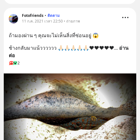
Fotofriends
•
ติดตาม
11 ก.ค. 2021 เวลา 22:50 • ถ่ายภาพ
ถ้ามองผ่าน ๆ คุณจะไม่เห็นสิ่งที่ซ่อนอยู่ 😱
ช้างกลับมาแน้วววววว 🙏🏻🙏🏻🙏🏻🙏🏻🙏🏻❤️❤️❤️❤️❤️
... 
อ่าน
ต่อ
2