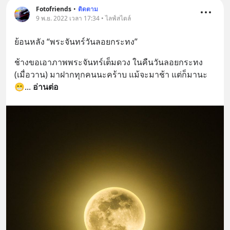
Fotofriends
•
ติดตาม
9 พ.ย. 2022 เวลา 17:34 • ไลฟ์สไตล์
ย้อนหลัง “พระจันทร์วันลอยกระทง”
ช้างขอเอาภาพพระจันทร์เต็มดวง ในคืนวันลอยกระทง 
(เมื่อวาน) มาฝากทุกคนนะคร้าบ แม้จะมาช้า แต่ก็มานะ 
😁
... 
อ่านต่อ