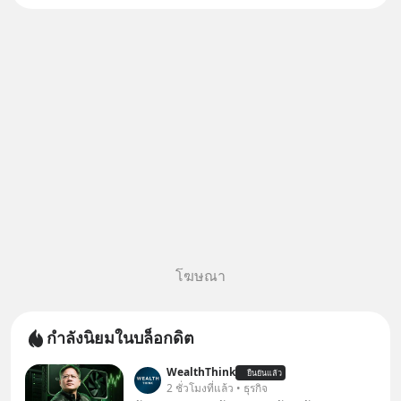
เกาหลีใต้ Kioxia จากญี่ปุ่น
โฆษณา
กำลังนิยมในบล็อกดิต
WealthThink
ยืนยันแล้ว
2 ชั่วโมงที่แล้ว • ธุรกิจ