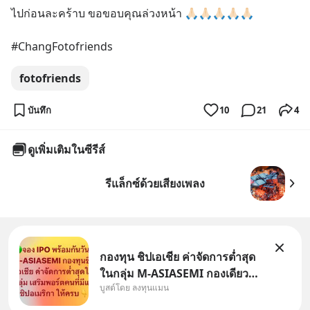
ไปก่อนละคร้าบ ขอขอบคุณล่วงหน้า 🙏🏻🙏🏻🙏🏻🙏🏻🙏🏻
#ChangFotofriends
fotofriends
บันทึก
10
21
4
ดูเพิ่มเติมในซีรีส์
รีแล็กซ์ด้วยเสียงเพลง
กองทุน ชิปเอเชีย ค่าจัดการต่ำสุด
ในกลุ่ม M-ASIASEMI กองเดียว
บูสต์โดย ลงทุนแมน
ครบ มีทั้ง CXMT จากจีน TSMC
จากไต้หวัน SK Hynix จาก