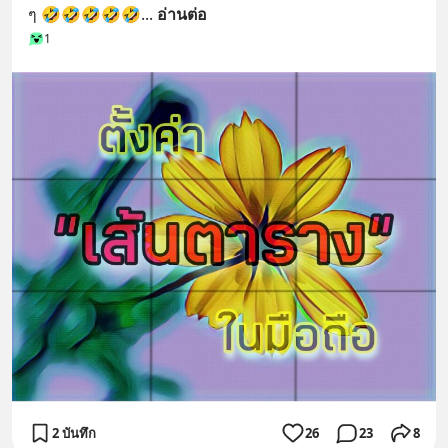
ๆ 🤣🤣🤣🤣🤣
... 
อ่านต่อ
1
2 บันทึก
26
23
8