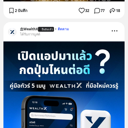
2 บันทึก
32
77
18
WealthX
•
ติดตาม
ยืนยันแล้ว
ได้รับการบูสต์