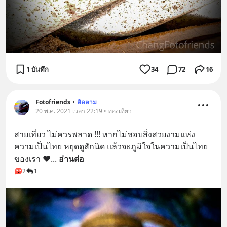
1 บันทึก
34
72
16
Fotofriends
•
ติดตาม
20 พ.ค. 2021 เวลา 22:19 • ท่องเที่ยว
สายเที่ยว ไม่ควรพลาด !!! หากไม่ชอบสิ่งสวยงามแห่ง
ความเป็นไทย หยุดดูสักนิด แล้วจะภูมิใจในความเป็นไทย
ของเรา ❤️
... 
อ่านต่อ
2
1