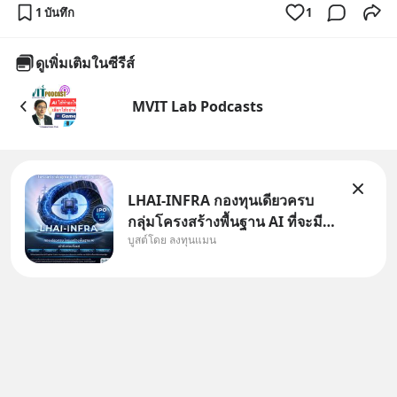
1 บันทึก
1
ดูเพิ่มเติมในซีรีส์
MVIT Lab Podcasts
LHAI-INFRA กองทุนเดียวครบ
กลุ่มโครงสร้างพื้นฐาน AI ที่จะมี
บูสต์โดย ลงทุนแมน
งบลงทุนครั้งใหญ่ในประวัติศาสตร์
ที่เรียกว่า AI Supercycle หุ้นกลุ่ม
นี้ปรับตัวลงมากใน 1 เดือนที่ผ่าน
มา แต่ความจริงคือทั่วโลกยังเดิน
หน้าลงทุน AI