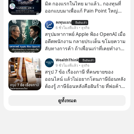
บริการภายนอกรายหนึ่งได้ ระหว่างการ
มิต กองแรกในไทย มาแล้ว.. กองทุนที่
ทดสอบความปลอดภัยไซเบอร์
ออกแบบมาเพื่อแก้ Pain Point ใหญ่
ของนักลงทุนไทยพร้อมกัน 3 เรื่อง
ลงทุนแมน
ยืนยันแล้ว
6 ชั่วโมงที่แล้ว • ธุรกิจ
สรุปมหากาพย์ Apple ฟ้อง OpenAI เมื่อ
อดีตพนักงาน กลายประเด็น ขโมยความ
ลับทางการค้า ถ้าเพื่อนเก่าที่เคยทำงาน
ด้วยกัน ทักมาขอให้เราช่วยหาไฟล์งาน
WealthThink
ยืนยันแล้ว
เก่าที่เขาเคยทำไว้ ตอนยังอยู่บริษัท
9 ชั่วโมงที่แล้ว • ธุรกิจ
เดียวกัน
สรุป 7 ข้อ เรื่องภาษี ที่คนขายของ
ออนไลน์ แล้วไม่อยากโดนภาษีย้อนหลัง
ต้องรู้ ภาษีย้อนหลังคือฝันร้าย ที่พ่อค้า
แม่ค้าคนไหนก็คงไม่อยากพบเจอ
ดูทั้งหมด