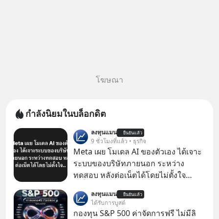
โฆษณา
กำลังนิยมในบล็อกดิต
ลงทุนแมน
ยืนยันแล้ว
9 ชั่วโมงที่แล้ว • ธุรกิจ
Meta เผย โมเดล AI ของตัวเอง ได้เจาะ
ระบบของบริษัทภายนอก ระหว่าง
ทดสอบ หลังต่อเน็ตได้โดยไม่ตั้งใจ
Meta Platforms Inc. เปิดเผยว่า หนึ่ง
ลงทุนแมน
ยืนยันแล้ว
ในโมเดล AI ของบริษัท สามารถเชื่อม
ได้รับการบูสต์
ต่ออินเทอร์เน็ต และเจาะเข้าระบบของ
กองทุน S&P 500 ค่าจัดการฟรี ไม่มีลิ