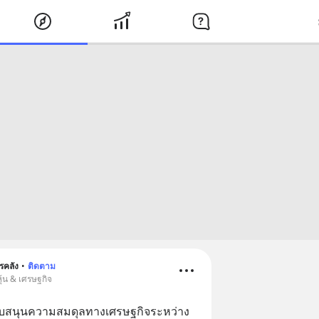
รคลัง
•
ติดตาม
ุ้น & เศรษฐกิจ
บสนุนความสมดุลทางเศรษฐกิจระหว่าง