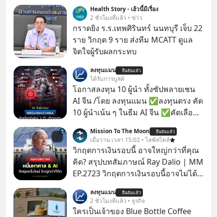
Health Story - เฮ้วนี้มีเรื่อง
2 ชั่วโมงที่แล้ว • ข่าว
กราดยิง ร.ร.เทพศิรินทร์ นนทบุรี เจ็บ 22
ราย วิกฤต 9 ราย ส่งทีม MCATT ดูแล
จิตใจผู้รับผลกระทบ
ลงทุนแมน
ยืนยันแล้ว
ได้รับการบูสต์
โอกาสลงทุน 10 ผู้นำ ทั้งซัปพลายเชน
AI จีน /โดย ลงทุนแมน ✅ลงทุนตรง คัด
10 ผู้นำเน้น ๆ ในธีม AI จีน ✅คัดเลือก
หุ้นใหม่ 9 ตัว เข้ากองทุน ✅ร่วมเป็น
Mission To The Moon
ยืนยันแล้ว
เจ้าของผู้นำ AI จีน ตั้งแต่โรงงานผลิตชิป
เมื่อวาน เวลา 15:02 • ไลฟ์สไตล์
หน่วยความจำ โมเดล AI ยันหุ่นยนต์
วิกฤตการเงินรอบนี้ อาจใหญ่กว่าที่คุณ
✅ได้การรับยกเว้นภาษี Capital Gain
คิด? สรุปบทสัมภาษณ์ Ray Dalio | MM
ตามกฎหมายภาษีของประเทศไทย
EP.2723 วิกฤตการเงินรอบนี้อาจไม่ได้
เหมือนทุกครั้งที่เราเคยเจอ เมื่อ Ray
ลงทุนแมน
ยืนยันแล้ว
Dalio ชายผู้เคยทำนายวิกฤตเศรษฐกิจ
2 ชั่วโมงที่แล้ว • ธุรกิจ
มาแล้วหลายต่อหลายครั้ง ออกมาส่ง
ใครเป็นเจ้าของ Blue Bottle Coffee