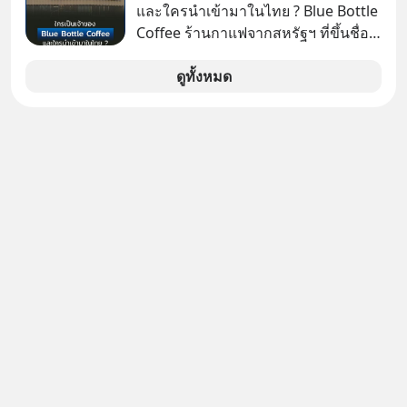
สัญญาณเตือนระเบิดเวลาลูกใหม่ที่
และใครนำเข้ามาในไทย ? Blue Bottle
กำลังก่อตัวขึ้น จาก "ระเบิดหนี้สิน
Coffee ร้านกาแฟจากสหรัฐฯ ที่ขึ้นชื่อ
มหาศาล" ผสานเข้ากับ "ฟองสบู่กระแส
เรื่องความพิถีพิถัน กำลังจะเปิดสาขา
AI" ที่ผู้คนกำลังแห่ไล่ราคาอย่างบ้าคลั่ง
แรกในประเทศไทย ที่ Central Park
ดูทั้งหมด
บทเรียนจากประวัติศาสตร์ 500 ปี บอก
อะไรเรา? ระเบียบโลกกำลังจะเปลี่ยน
มือไปในทิศทางไหน? และเราควรรับมือ
อย่างไรก่อนที่ทุกอย่างจะสายเกินไป?
ร่วมเจาะลึกบทวิเคราะห์และข้อคิดการ
เงินฉบับ Dalio กันได้ใน EP. นี้
#RayDalio #สรุปบทเรียน #การเงินการ
ลงทุน #MissionToTheMoon
#MissionToTheMoonPodcast