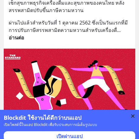
เช็กสุขภาพธุรกิจเครื่องดื่มและสุขภาพของคนไทย หลัง
สรรพสามิตปรับขึ้นภาษีความหวาน
ผ่านไปแล้วสำหรับวันที่ 1 ตุลาคม 2562 ซึ่งเป็นวันแรกที่มี
การปรับภาษีสรรพสามิตความหวานสำหรับเครื่องดื่
... 
อ่านต่อ
Blockdit ใช้งานได้ดีกว่าบนแอป
เปิดโพสต์นี้ในแอป Blockdit เพื่อรับประสบการณ์เต็มรูปแบบ
7 บันทึก
53
2
10
เปิดผ่านแอป