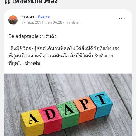
โพสต์ที่เกี่ยวข้อง
ธรรมดา
•
ติดตาม
17 เม.ย. 2019 เวลา 06:28 • การศึกษา
Be adaptable : ปรับตัว
"สิ่งมีชีวิตจะรู้รอดได้นานที่สุดไม่ใช่สิ่งมีชีวิตที่แข็งแรง
ที่สุดหรือฉลาดที่สุด แต่มันคือ สิ่งมีชีวิตที่ปรับตัวเก่ง
ที่สุด"
... 
อ่านต่อ