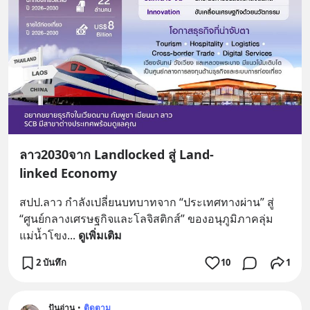
ลาว2030จาก Landlocked สู่ Land-
linked Economy
สปป.ลาว กำลังเปลี่ยนบทบาทจาก “ประเทศทางผ่าน” สู่ 
“ศูนย์กลางเศรษฐกิจและโลจิสติกส์” ของอนุภูมิภาคลุ่ม
แม่น้ำโขง
... 
ดูเพิ่มเติม
2 บันทึก
10
1
ปันอ่าน
•
ติดตาม