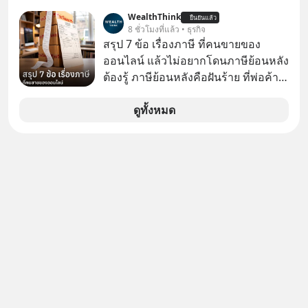
ด้วยกัน ทักมาขอให้เราช่วยหาไฟล์งาน
WealthThink
ยืนยันแล้ว
เก่าที่เขาเคยทำไว้ ตอนยังอยู่บริษัท
8 ชั่วโมงที่แล้ว • ธุรกิจ
เดียวกัน
สรุป 7 ข้อ เรื่องภาษี ที่คนขายของ
ออนไลน์ แล้วไม่อยากโดนภาษีย้อนหลัง
ต้องรู้ ภาษีย้อนหลังคือฝันร้าย ที่พ่อค้า
แม่ค้าคนไหนก็คงไม่อยากพบเจอ
ดูทั้งหมด