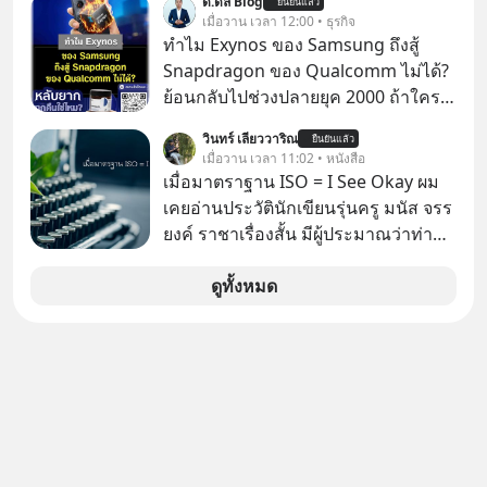
ด.ดล Blog
ยืนยันแล้ว
Fastwork, MizuMi, KARMART, อิชิตัน
เมื่อวาน เวลา 12:00 • ธุรกิจ
มาแชร์ความรู้การสร้างธุรกิจ
ทำไม Exynos ของ Samsung ถึงสู้
Snapdragon ของ Qualcomm ไม่ได้?
ย้อนกลับไปช่วงปลายยุค 2000 ถ้าใคร
ยังจำกันได้ตอนนั้นเรียกได้ว่าตลาดมือ
วินทร์ เลียววาริณ
ยืนยันแล้ว
ถือกำลังเดือดจัดทีเดียวนะครับ
เมื่อวาน เวลา 11:02 • หนังสือ
เมื่อมาตราฐาน ISO = I See Okay ผม
เคยอ่านประวัตินักเขียนรุ่นครู มนัส จรร
ยงค์ ราชาเรื่องสั้น มีผู้ประมาณว่าท่าน
น่าจะเขียนเรื่องสั้นมาแล้วมากกว่าหนึ่ง
พันเรื่อง
ดูทั้งหมด