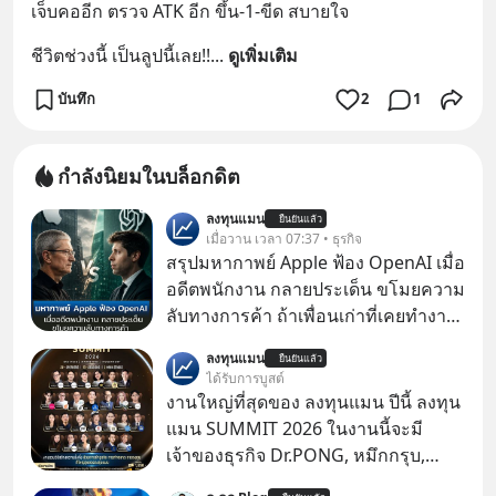
เจ็บคออีก ตรวจ ATK อีก ขึ้น-1-ขีด สบายใจ
ชีวิตช่วงนี้ เป็นลูปนี้เลย!!
... 
ดูเพิ่มเติม
บันทึก
2
1
กำลังนิยมในบล็อกดิต
ลงทุนแมน
ยืนยันแล้ว
เมื่อวาน เวลา 07:37 • ธุรกิจ
สรุปมหากาพย์ Apple ฟ้อง OpenAI เมื่อ
อดีตพนักงาน กลายประเด็น ขโมยความ
ลับทางการค้า ถ้าเพื่อนเก่าที่เคยทำงาน
ด้วยกัน ทักมาขอให้เราช่วยหาไฟล์งาน
ลงทุนแมน
ยืนยันแล้ว
เก่าที่เขาเคยทำไว้ ตอนยังอยู่บริษัท
ได้รับการบูสต์
เดียวกัน
งานใหญ่ที่สุดของ ลงทุนแมน ปีนี้ ลงทุน
แมน SUMMIT 2026 ในงานนี้จะมี
เจ้าของธุรกิจ Dr.PONG, หมึกกรุบ,
Srichand, Jones’ Salad, LA GLACE,