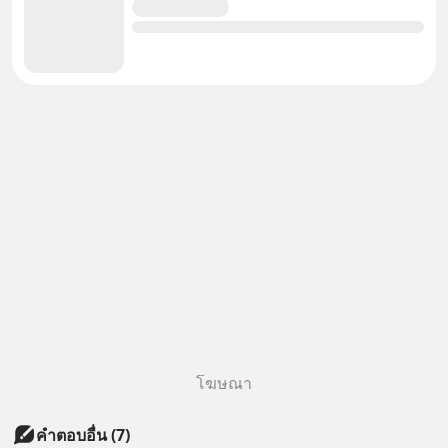
โฆษณา
คำตอบอื่น
(
7
)