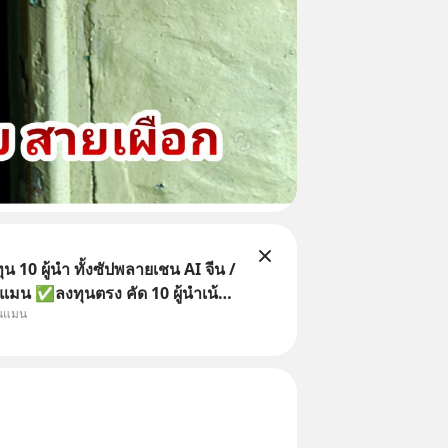
 10 ผู้นำ ทั้งซัปพลายเชน AI จีน /
แมน ✅ลงทุนตรง คัด 10 ผู้นำเน้น
ุนแมน
 จีน ✅คัดเลือกหุ้นใหม่ 9 ตัว เข้า
วมเป็นเจ้าของผู้นำ AI จีน ตั้งแต่
ิตชิป หน่วยความจำ โมเดล