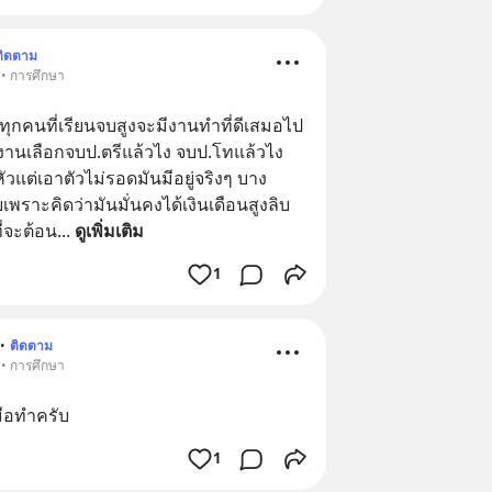
ติดตาม
 • การศึกษา
าทุกคนที่เรียนจบสูงจะมีงานทำที่ดีเสมอไป 
นเลือกจบป.ตรีแล้วไง จบป.โทแล้วไง 
วแต่เอาตัวไม่รอดมันมีอยู่จริงๆ บาง
พราะคิดว่ามันมั่นคงได้เงินเดือนสูงลิบ
ี่จะต้อน
... 
ดูเพิ่มเติม
1
•
ติดตาม
 • การศึกษา
ือทำครับ
1