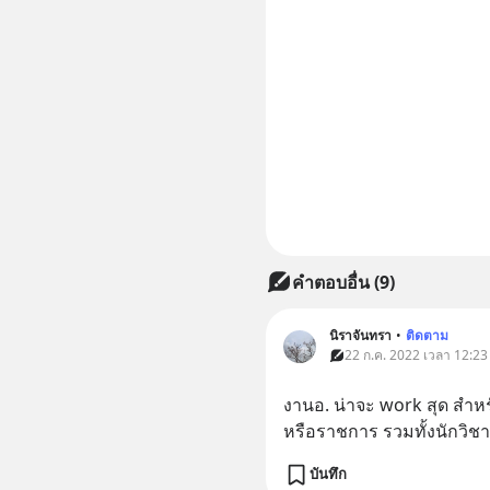
คำตอบอื่น
(
9
)
นิราจันทรา
•
ติดตาม
22 ก.ค. 2022 เวลา 12:23
งานอ. น่าจะ work สุด สำห
หรือราชการ รวมทั้งนักวิช
บันทึก