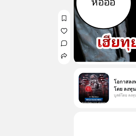
โอกาสลงทุน
โดย ลงทุน
บูสต์โดย ลงท
ๆ ในธีม AI
กองทุน ✅ร่
โรงงานผล