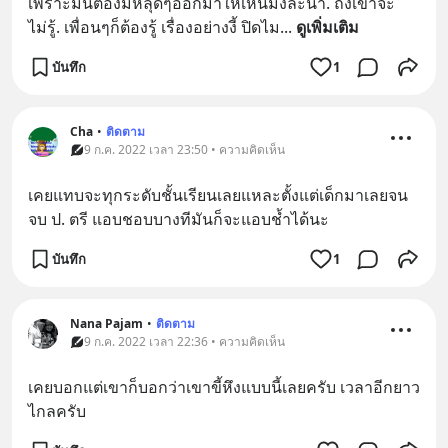
เพราะมันต้องมีหลุดๆออกมาให้เห็นมั่งล่ะน่า. ถึงเขาจะ
ไม่รู้. เพื่อนๆก็ต้องรู้ เรื่องอย่างงี้ ปิดไม
... 
ดูเพิ่มเติม
บันทึก
1
Cha
•
ติดตาม
9 ก.ค. 2022 เวลา 23:50 • ความคิดเห็น
เคยแทบจะทุกระดับชั้นเรียนเลยแหละตั้งแต่เด็กมาเลยจน
จบ ป. ตรี แอบชอบบางทีมันก็จะแอบช้ำได้นะ
บันทึก
1
Nana Pajam
•
ติดตาม
9 ก.ค. 2022 เวลา 22:36 • ความคิดเห็น
เคยบอกแต่เขาก็บอกว่าเขาขี้หึงแบบนี้เลยครับ​ เวลาอีกยาว
ไกลครับ