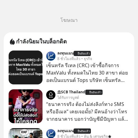
โฆษณา
กำลังนิยมในบล็อกดิต
ลงทุนแมน
ยืนยันแล้ว
8 ชั่วโมงที่แล้ว • ธุรกิจ
เซ็นทรัล รีเทล (CRC) เข้าซื้อกิจการ
MaxValu ทั้งหมดในไทย 30 สาขา ต่อย
อดเป็นแบรนด์ Tops บริษัท เซ็นทรัล
รีเทล คอร์ปอเรชั่น จำกัด (มหาชน) หรือ
SCB Thailand
ยืนยันแล้ว
CRC แจ้งตลาดหลักทรัพย์ฯ ว่า บริษัท
ได้รับการบูสต์
เซ็นทรัล ฟู้ด รีเทล จำกัด (CFR) ซึ่งเป็น
“ธนาคารจริง ต้องไม่ส่งลิงก์ทาง SMS
บริษัทย่อยที่ CRC ถือหุ้นทั้งทางตรงและ
หรืออีเมล” เคยเจอมั้ย? มีคนอ้างว่าโทร
ทางอ้อม 100%
จากธนาคาร บอกว่าบัญชีมีปัญหา แล้ว
ให้กดลิงก์โน่นนี่ หรือสแกนคิวอาร์โค้ด
ลงทุนแมน
ยืนยันแล้ว
ทันที มาฟัง “ป้าเก๋าเล่ากลโกง” เพื่อรู้ทัน
8 ชั่วโมงที่แล้ว • หุ้น & เศรษฐกิจ