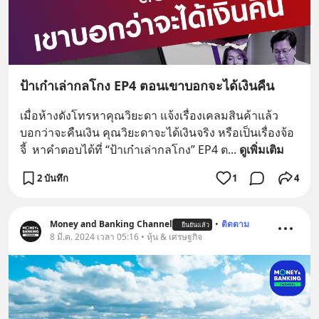
ป้าเก๋าเล่ากลโกง EP4 ตอนเขาบอกจะได้เงินคืน
เมื่อห้างดังโทรหาคุณวิยะดา แจ้งเรื่องเคลมสินค้าแล้ว
บอกว่าจะคืนเงิน คุณวิยะดาจะได้เงินจริง หรือเป็นเรื่องจ้อ
จี้  หาคำตอบได้ที่ “ป้าเก๋าเล่ากลโกง” EP4 ต
... 
ดูเพิ่มเติม
2 บันทึก
1
4
Money and Banking Channel
•
ติดตาม
ยืนยันแล้ว
8 มี.ค. 2024 เวลา 05:16 • หุ้น & เศรษฐกิจ