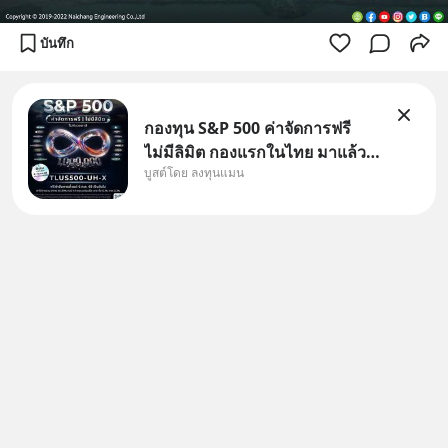
บันทึก
กองทุน S&P 500 ค่าจัดการฟรี
ไม่มีลิมิต กองแรกในไทย มาแล้ว..
บูสต์โดย ลงทุนแมน
กองทุนที่ออกแบบมาเพื่อแก้ Pain
Point ใหญ่ของนักลงทุนไทย
พร้อมกัน 3 เรื่อง