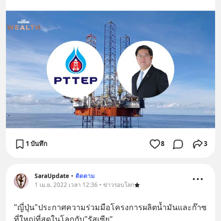
1 บันทึก
8
3
SaraUpdate
•
ติดตาม
1 เม.ย. 2022 เวลา 12:36 • ข่าวรอบโลก
"ญี่ปุ่น"ประกาศความร่วมมือโครงการผลิตน้ำมันและก๊าซ
ที่ใหญ่ที่สุดในโลกกับ"รัสเซีย"