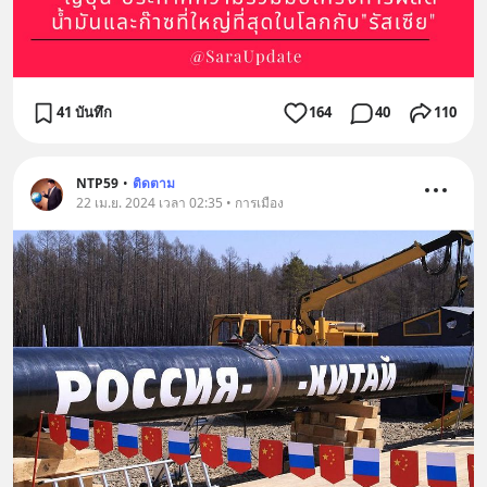
41 บันทึก
164
40
110
NTP59
•
ติดตาม
22 เม.ย. 2024 เวลา 02:35 • การเมือง