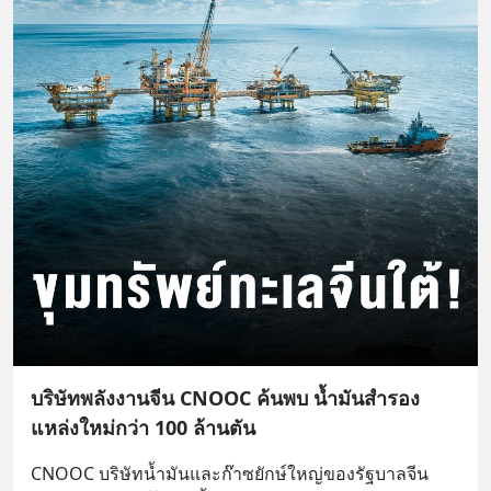
บริษัทพลังงานจีน CNOOC ค้นพบ น้ำมันสำรอง
แหล่งใหม่กว่า 100 ล้านตัน
CNOOC บริษัทน้ำมันและก๊าซยักษ์ใหญ่ของรัฐบาลจีน 