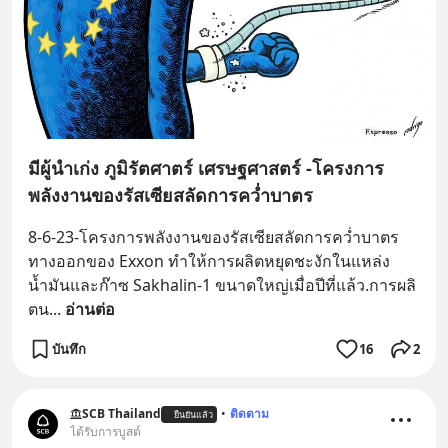
มีผู้นำเก่ง ภูมิรัตศาตร์ เศรษฐศาสตร์ -โครงการ
พลังงานของรัสเซียสลัดการคว่ำบาตร
8-6-23-โครงการพลังงานของรัสเซียสลัดการคว่ำบาตร  
ทางออกของ Exxon ทำให้การผลิตหยุดชะงักในแหล่ง
น้ำมันและก๊าซ Sakhalin-1 ขนาดใหญ่เมื่อปีที่แล้ว.การผลิ
ตน
... 
อ่านต่อ
บันทึก
16
2
SCB Thailand
•
ติดตาม
ยืนยันแล้ว
ได้รับการบูสต์