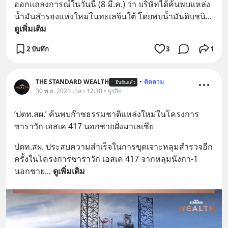
ออกแถลงการณ์ในวันนี้ (8 มี.ค.) ว่า บริษัทได้ค้นพบแหล่ง
น้ำมันสำรองแห่งใหม่ในทะเลจีนใต้ โดยพบน้ำมันดิบชนิ
... 
ดูเพิ่มเติม
2 บันทึก
3
1
THE STANDARD WEALTH
•
ติดตาม
ยืนยันแล้ว
30 พ.ย. 2021 เวลา 12:30 • ธุรกิจ
‘ปตท.สผ.’ ค้นพบก๊าซธรรมชาติแหล่งใหม่ในโครงการ
ซาราวัก เอสเค 417 นอกชายฝั่งมาเลเซีย
ปตท.สผ. ประสบความสำเร็จในการขุดเจาะหลุมสำรวจอีก
ครั้งในโครงการซาราวัก เอสเค 417 จากหลุมนังกา-1 
นอกชาย
... 
ดูเพิ่มเติม