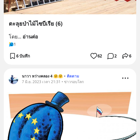
ตะลุยป่าไม้ไซบีเรีย (6)
โดย
... 
อ่านต่อ
1
6 บันทึก
62
2
6
นาวา หว่างคลอง 4 🤗🤗
•
ติดตาม
7 มิ.ย. 2023 เวลา 21:31 • ข่าวรอบโลก