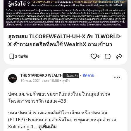
สูตรผสม TLCOREWEALTH-UH-X กับ TLWORLD-
X คำถามยอดฮิตที่คนใช้ WealthX ถามเข้ามา
2 บันทึก
6
THE STANDARD WEALTH
•
ติดตาม
ยืนยันแล้ว
19 พ.ค. 2021 เวลา 10:00 • ธุรกิจ
ปตท.สผ. พบก๊าซธรรมชาติแหล่งใหม่ในหลุมสำรวจ
โครงการซาราวัก เอสเค 438
บมจ.ปตท.สำรวจและผลิตปิโตรเลียม หรือ ปตท.สผ. 
(PTTEP) ประสบความสำเร็จในการขุดเจาะหลุมสำรวจ 
Kulintang-1
... 
ดูเพิ่มเติม