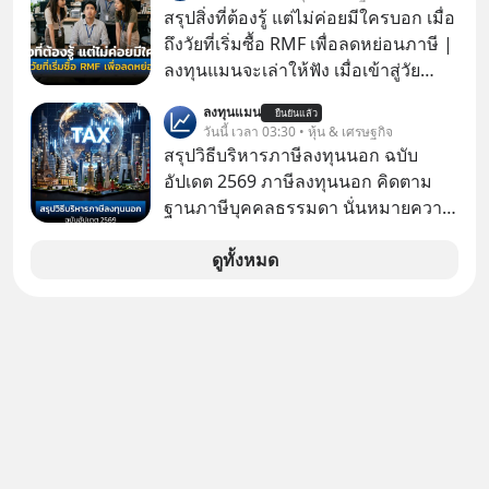
มุกหลอกลวงในคราบความน่าเชื่อถือ
สรุปสิ่งที่ต้องรู้ แต่ไม่ค่อยมีใครบอก เมื่อ
กันค่ะ #แก้เกมกลโกง #ป้าเก๋าเล่ากล
ถึงวัยที่เริ่มซื้อ RMF เพื่อลดหย่อนภาษี |
โกง #LivesSustainably #อยู่อย่าง
ลงทุนแมนจะเล่าให้ฟัง เมื่อเข้าสู่วัย
ยั่งยืน #CyberSecurity #ป้าเก๋า
ทำงานและเริ่มมีรายได้ถึงเกณฑ์เสีย
ลงทุนแมน
#FraudEducation #FinancialLiteracy
ยืนยันแล้ว
ภาษี หลายคนมักได้รับคำแนะนำให้
วันนี้ เวลา 03:30 • หุ้น & เศรษฐกิจ
#DigitalBankWithHumanTouch
ลงทุนใน RMF เพราะนอกจากจะช่วยลด
สรุปวิธีบริหารภาษีลงทุนนอก ฉบับ
หย่อนภาษีได้แล้ว ยังเป็นโอกาสในการ
อัปเดต 2569 ภาษีลงทุนนอก คิดตาม
สร้างความมั่งคั่งระยะยาว แต่น้อยคน
ฐานภาษีบุคคลธรรมดา นั่นหมายความ
นักที่จะลงลึกว่า ถ้าลงทุนใน RMF ควรรู้
ว่าถ้าเรามีกำไร 100,000 บาท
อะไรบ้าง ควรดู ตรงไหน ทำอย่างไร ถึง
ดูทั้งหมด
จะดีกับเรา แล้วเราควรรู้ข้อมูลอะไร
เกี่ยวกับ RMF บ้าง เพื่อให้นำไปใช้ต่อได้
จริง ๆ ลงทุนแมนจะเล่าให้ฟัง