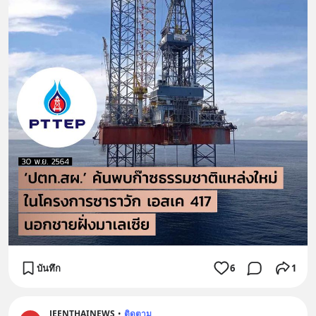
บันทึก
6
1
JEENTHAINEWS
•
ติดตาม