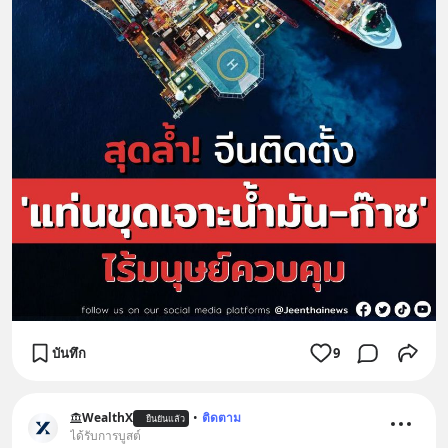
บันทึก
9
WealthX
•
ติดตาม
ยืนยันแล้ว
ได้รับการบูสต์