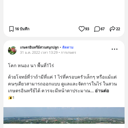
16 บันทึก
93
67
22
เกษตรอินทรีย์สวนสนุกปลูก
•
ติดตาม
31 ม.ค. 2022 เวลา 13:29 • การเกษตร
โคก​ หนอง​ นา​ พื้นที่1​ไร่
ด้วยโจทย์​ที่ว่า​ถ้ามีที่แค่​ 1​ ไร่ที่ครอบครัว​เล็กๆ​ หรือแม้แต่
คนๆเดียว​สามารถออกแบบ​ ดูแลและจัดการในไร่​ ในสวน
เกษตรอินทรีย์ได้​ ควรจะมีหน้าตาประมาณ
... 
อ่านต่อ
1