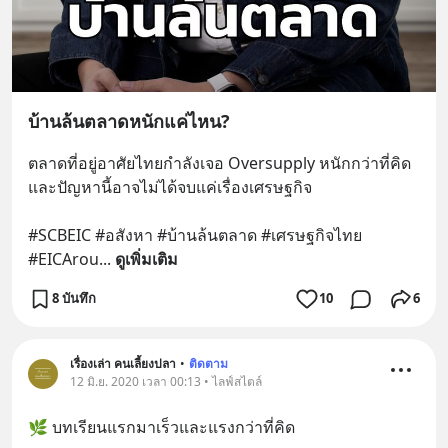
บ้านล้นตลาดหนักแค่ไหน?
ตลาดที่อยู่อาศัยไทยกำลังเจอ Oversupply หนักกว่าที่คิด 
และปัญหานี้อาจไม่ได้จบแค่เรื่องเศรษฐกิจ 
#SCBEIC #อสังหา #บ้านล้นตลาด #เศรษฐกิจไทย 
#EICArou
... 
ดูเพิ่มเติม
8 บันทึก
10
6
เรื่องเล่า คนเลี้ยงปลา
•
ติดตาม
12 มิ.ย. 2020 เวลา 00:13 • ไลฟ์สไตล์
🌿 บทเรียนแรกมาเร็วและแรงกว่าที่คิด