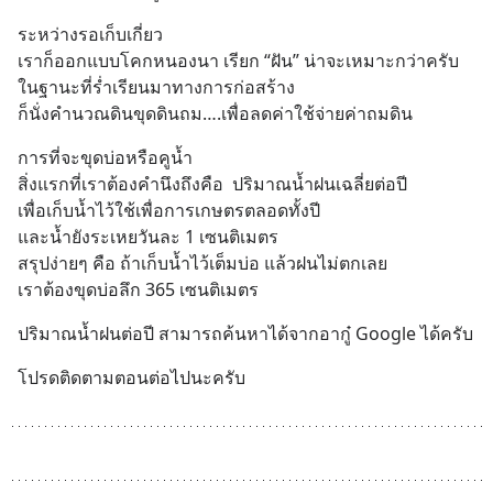
ระหว่างรอเก็บเกี่ยว
เราก็ออกแบบโคกหนองนา เรียก “ฝัน” น่าจะเหมาะกว่าครับ
ในฐานะที่ร่ำเรียนมาทางการก่อสร้าง
ก็นั่งคำนวณดินขุดดินถม….เพื่อลดค่าใช้จ่ายค่าถมดิน
การที่จะขุดบ่อหรือคูน้ำ 
สิ่งแรกที่เราต้องคำนึงถึงคือ  ปริมาณน้ำฝนเฉลี่ยต่อปี
เพื่อเก็บน้ำไว้ใช้เพื่อการเกษตรตลอดทั้งปี
และน้ำยังระเหยวันละ 1 เซนติเมตร 
สรุปง่ายๆ คือ ถ้าเก็บน้ำไว้เต็มบ่อ แล้วฝนไม่ตกเลย
เราต้องขุดบ่อลึก 365 เซนติเมตร
ปริมาณน้ำฝนต่อปี สามารถค้นหาได้จากอากู๋ Google ได้ครับ
โปรดติดตามตอนต่อไปนะครับ