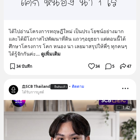
ได้ไปอ่านโครงการทฤษฎีใหม่ เป็นประโยชน์อย่างมาก 
และได้มีโอกาสไปพัฒนาที่ดิน แถวๆอยุธยา แต่ตอนนี้ได้
ศึกษาโครงการ โคก หนอง นา เลยมาสรุปให้พี่ๆ ทุกคนๆ 
ได้รู้จักกันค่ะ
... 
ดูเพิ่มเติม
34 บันทึก
34
5
47
SCB Thailand
•
ติดตาม
ยืนยันแล้ว
ได้รับการบูสต์
1:42