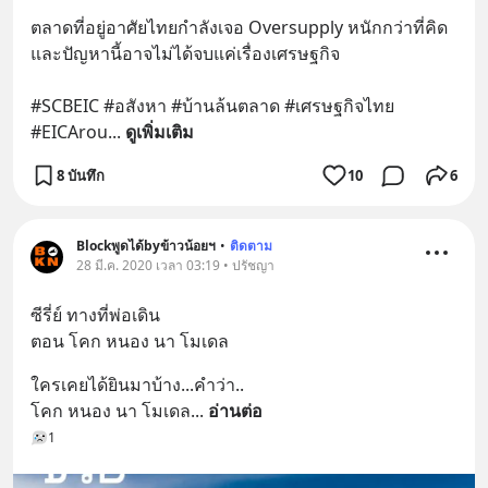
ตลาดที่อยู่อาศัยไทยกำลังเจอ Oversupply หนักกว่าที่คิด 
และปัญหานี้อาจไม่ได้จบแค่เรื่องเศรษฐกิจ 
#SCBEIC #อสังหา #บ้านล้นตลาด #เศรษฐกิจไทย 
#EICArou
... 
ดูเพิ่มเติม
8 บันทึก
10
6
Blockพูดได้byข้าวน้อยฯ
•
ติดตาม
28 มี.ค. 2020 เวลา 03:19 • ปรัชญา
ซีรี่ย์ ทางที่พ่อเดิน
ตอน โคก หนอง นา โมเดล
ใครเคยได้ยินมาบ้าง...คำว่า..
โคก หนอง นา โมเดล
... 
อ่านต่อ
1