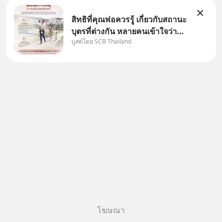
สิทธิที่คุณพ่อควรรู้ เกี่ยวกับสถานะ
บุตรที่ต่างกัน หลายคนเข้าใจว่า
บูสต์โดย SCB Thailand
"เมื่อเป็นลูกของพ่อและแม่ ก็ย่อม
เป็นบุตรชอบด้วยกฎหมายของทั้ง
สองฝ่าย" แต่ในความเป็นจริง
กฎหมายไทยไม่ได้กำหนดไว้แบบ
นั้น
โฆษณา