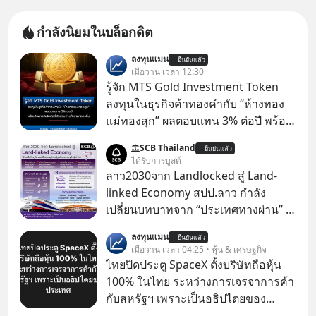
กำลังนิยมในบล็อกดิต
ลงทุนแมน
ยืนยันแล้ว
เมื่อวาน เวลา 12:30
รู้จัก MTS Gold Investment Token
ลงทุนในธุรกิจค้าทองคำกับ “ห้างทอง
แม่ทองสุก” ผลตอบแทน 3% ต่อปี พร้อม
โอกาสรับโบนัสกำไรส่วนต่างถ้าราคา
SCB Thailand
ยืนยันแล้ว
ทองขึ้น / ลงทุนแมนจะเล่าให้ฟัง x MTS
ได้รับการบูสต์
Gold Group กลุ่ม MTS Gold หรือห้าง
ลาว2030จาก Landlocked สู่ Land-
ทองแม่ทองสุก อยู่ในธุรกิจทองคำมา
linked Economy สปป.ลาว กำลัง
นานกว่า 74 ปี ปัจจุบันนับเป็นกลุ่มธุรกิจ
เปลี่ยนบทบาทจาก “ประเทศทางผ่าน” สู่
ทองคำที่ใหญ่เป็นอันดับ 2 ของไทย ที่มี
“ศูนย์กลางเศรษฐกิจและโลจิสติกส์”
ลงทุนแมน
รายได้รวม 3.5 ล้านล้านบาทในปี 2568
ยืนยันแล้ว
ของอนุภูมิภาคลุ่มแม่น้ำโขง
เมื่อวาน เวลา 04:25 • หุ้น & เศรษฐกิจ
ไทยปิดประตู SpaceX ตั้งบริษัทถือหุ้น
100% ในไทย ระหว่างการเจรจาการค้า
กับสหรัฐฯ เพราะเป็นอธิปไตยของ
ประเทศ Bloomberg รายงาน ไทย