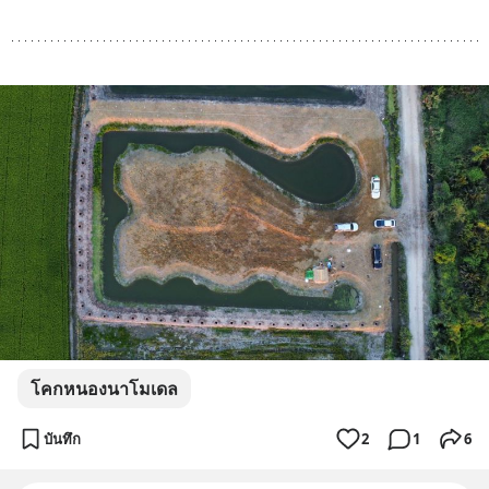
โคกหนองนาโมเดล
บันทึก
2
1
6