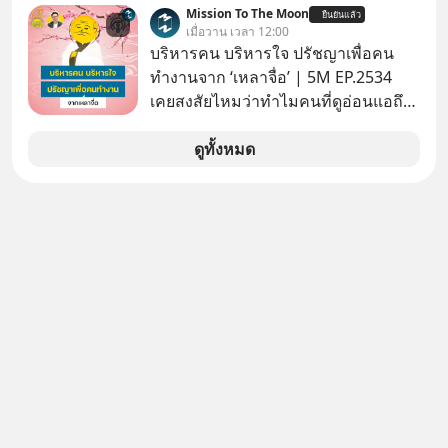
Mission To The Moon
ยืนยันแล้ว
ประกาศจุดยืนชัดเจนว่า จะไม่อนุญาต
เมื่อวาน เวลา 12:00
ให้บริษัทสหรัฐฯ ตั้งบริษัทโทรคมนาคม
บริหารคน บริหารใจ ปรัชญาเพื่อคน
ดาวเทียมที่ถือหุ้น 100% โดยชาวต่าง
ทำงานจาก ‘เหลาจื่อ’ | 5M EP.2534
ชาติ ในระหว่างการเจรจาการค้ากับ
เคยสงสัยไหมว่าทำไมคนที่ดูอ่อนแอถึง
รัฐบาลสหรัฐ โดยให้เหตุผลว่าเป็น
กลายเป็นคนที่เข้มแข็งที่สุดในบาง
ประเด็นด้านอธิปไตยของประเทศ
สถานการณ์ แล้วทำไมคนที่ไม่ออกแรง
ดูทั้งหมด
ทำอะไรเลยถึงประสบความสำเร็จได้ไว
กว่าใครเพื่อน? ไม่แน่ว่าคนกลุ่มนี้อาจ
จะเป็นคนที่รู้จักบริหารใจตัวเอง และคน
รอบตัวได้เก่งที่สุดก็เป็นได้ โดยพอดแค
สต์ 5M ในวันนี้จะพาทุกคนไปสำรวจวิธี
การบริหารคนและบริหารใจ ปรัชญา
เพื่อคนทำงานจาก ‘เหลาจื่อ’ (เล่าจื๊อ) นัก
ปราชญ์จีนแห่งยุคไปด้วยกัน