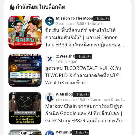
กำลังนิยมในบล็อกดิต
Mission To The Moon
ยืนยันแล้ว
2 ส.ค. เวลา 13:00 • ไลฟ์สไตล์
ขีดเส้น ‘พื้นที่ส่วนตัว’ อย่างไรไม่ให้
ความสัมพันธ์พัง? | แอปเท๋ Dinner
Talk EP.39 ถ้าวันหนึ่งการปฏิเสธของ
เราทำให้อีกฝ่ายรู้สึกเจ็บปวด คิดว่าเรา
WealthX
ยืนยันแล้ว
ตั้งกำแพงใส่และมองว่าเราเห็นแก่ตัวทั้ง
ได้รับการบูสต์
ที่เราเองก็ไม่เคยปฏิเสธใครอย่างนี้มา
สูตรผสม TLCOREWEALTH-UH-X กับ
ก่อน แต่พอตั้งใจจะ ‘สร้างขอบเขต’ เพื่อ
TLWORLD-X คำถามยอดฮิตที่คนใช้
ตัวเองดูสักครั้ง กลับทำให้เกิดรอยร้าว
WealthX ถามเข้ามา
ในความสัมพันธ์เสียอย่างนั้น โดยราย
ด.ดล Blog
การแอปเท๋ Dinner Talk ในวันนี้โฮสต์
ยืนยันแล้ว
เมื่อวาน เวลา 13:01 • วิทยาศาสตร์ & เทคโนโลยี
ทั้ง 2 ท่าน แทป-รวิศ หาญอุตสาหะ และ
Markov Chain จากสมการร้อยปี สู่จุด
เอ๋ นิ้วกลม-สราวุธ เฮ้งสวัสดิ์ จะพาทุก
กำเนิด Google และ AI ที่เปลี่ยนโลก |
คนไปสำรวจวิธีสร้างขอบเขตเพื่อรักษา
Geek Story EP829 คุณคิดว่า การสับ
ใจของตัวเองและรักษาความสัมพันธ์
ไพ่ในคาสิโน ปริมาณยูเรเนียมในระเบิด
ของคนรอบข้างไปพร้อมกัน
ลงทุนแมน
ยืนยันแล้ว