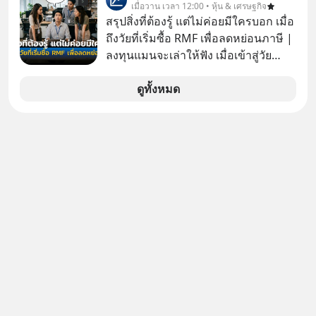
นิวเคลียร์ อัลกอริทึมของ Google ที่ใช้
เมื่อวาน เวลา 12:00 • หุ้น & เศรษฐกิจ
#boundary #selfdevelopment #แอป
โค่นล้มแชมป์เก่าอย่าง Yahoo และ
สรุปสิ่งที่ต้องรู้ แต่ไม่ค่อยมีใครบอก เมื่อ
เท๋dinnertalk
ความฉลาดของ AI ในปัจจุบัน มีอะไรที่
ถึงวัยที่เริ่มซื้อ RMF เพื่อลดหย่อนภาษี |
#missiontothemoonpodcast
เหมือนกัน? เชื่อหรือไม่ว่า สิ่งเปลี่ยนโลก
ลงทุนแมนจะเล่าให้ฟัง เมื่อเข้าสู่วัย
ทั้งหมดนี้ ล้วนมีจุดเริ่มต้นมาจาก “การ
ทำงานและเริ่มมีรายได้ถึงเกณฑ์เสีย
ทะเลาะกัน” ของนักคณิตศาสตร์ชาว
ภาษี หลายคนมักได้รับคำแนะนำให้
ดูทั้งหมด
รัสเซียสองคนเมื่อกว่าร้อยปีก่อน! จาก
ลงทุนใน RMF เพราะนอกจากจะช่วยลด
สมการที่เคยถูกมองว่าไร้สาระและไม่มี
หย่อนภาษีได้แล้ว ยังเป็นโอกาสในการ
ประโยชน์ สู่รากฐานของเทคโนโลยี
สร้างความมั่งคั่งระยะยาว แต่น้อยคน
ระดับล้านล้านดอลลาร์ จุดกำเนิดของ
นักที่จะลงลึกว่า ถ้าลงทุนใน RMF ควรรู้
สมการนี้เกิดขึ้นได้อย่างไร และมันเข้า
อะไรบ้าง ควรดู ตรงไหน ทำอย่างไร ถึง
มาพลิกโฉมหน้าประวัติศาสตร์
จะดีกับเรา แล้วเราควรรู้ข้อมูลอะไร
มนุษยชาติจนถึงยุค AI ได้อย่างไร EP นี้
เกี่ยวกับ RMF บ้าง เพื่อให้นำไปใช้ต่อได้
เราจะมาเจาะลึกเบื้องหลังความลับนี้ไป
จริง ๆ ลงทุนแมนจะเล่าให้ฟัง
พร้อมกันครับ เลือกฟังกันได้เลยนะครับ
อย่าลืมกด Follow ติดตาม PodCast
ช่อง Geek Forever’s Podcast ของผม
กันด้วยนะครับ 🎧 ฟังผ่าน Spotify :
https://tinyurl.com/mr32c4h3 🎧