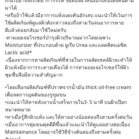
เกินไปอาจจะเกิดอาการระคายเคืองผิวหนังอักเสบแดงคันตาม
มาได้
•หรือถ้าใช้แล้วมีอาการแห้งแดงคันอักเสบ แนะนำให้เว้นการ
ใช้ผลิตภัณฑ์ดูแลผิวดังกล่าวสองถึงสามวันจนอาการหาย
ดีแล้วค่อยกลับมาใช้ใหม่ครับ
-ทามอยเจอไรเซอร์บำรุงผิวปริมาณมากโดยเฉพาะ 
Moisturizer ที่ประกอบด้วย ยูเรีย Urea และแลคติคแอซิด 
Lactic acid*
-เนื่องจากการทาผลิตภัณฑ์ที่ช่วยในการผลัดเซลล์ผิวจะทำให้
ผิวแห้งมีอาการระคายเคืองได้ การทามอยเจอไรเซอร์ให้ผิว
ชุมชื่นจึงมีความสำคัญมาก
•โดยเลือกผลิตภัณฑ์ที่ปราศจากน้ำมัน thick oil-free cream 
เพื่อลดการอุดตันของรูขุมขน
•แนะนำให้ทาหลังอาบน้ำเสร็จภายใน3- 5 นาที บนผิวเปียก
หมาดหมาด
•ทาเมื่อรู้สึกผิวแห้ง และให้ทาอย่างน้อยสองถึงสามครั้งต่อวัน
•เมื่ออาการตุ่มขนคุดดีดีขึ้นแล้วแนะนำให้ดูแลอย่างต่อเนื่อง 
Maintainance โดยอาจใช้วิธีข้างต้นสองถึงสามครั้งต่อ