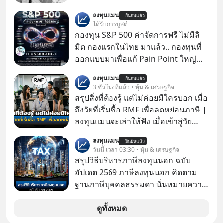
ลงทุนแมน
ยืนยันแล้ว
ได้รับการบูสต์
กองทุน S&P 500 ค่าจัดการฟรี ไม่มีลิ
มิต กองแรกในไทย มาแล้ว.. กองทุนที่
ออกแบบมาเพื่อแก้ Pain Point ใหญ่
ของนักลงทุนไทยพร้อมกัน 3 เรื่อง
ลงทุนแมน
ยืนยันแล้ว
3 ชั่วโมงที่แล้ว • หุ้น & เศรษฐกิจ
สรุปสิ่งที่ต้องรู้ แต่ไม่ค่อยมีใครบอก เมื่อ
ถึงวัยที่เริ่มซื้อ RMF เพื่อลดหย่อนภาษี |
ลงทุนแมนจะเล่าให้ฟัง เมื่อเข้าสู่วัย
ทำงานและเริ่มมีรายได้ถึงเกณฑ์เสีย
ลงทุนแมน
ยืนยันแล้ว
ภาษี หลายคนมักได้รับคำแนะนำให้
วันนี้ เวลา 03:30 • หุ้น & เศรษฐกิจ
ลงทุนใน RMF เพราะนอกจากจะช่วยลด
สรุปวิธีบริหารภาษีลงทุนนอก ฉบับ
หย่อนภาษีได้แล้ว ยังเป็นโอกาสในการ
อัปเดต 2569 ภาษีลงทุนนอก คิดตาม
สร้างความมั่งคั่งระยะยาว แต่น้อยคน
ฐานภาษีบุคคลธรรมดา นั่นหมายความ
นักที่จะลงลึกว่า ถ้าลงทุนใน RMF ควรรู้
ว่าถ้าเรามีกำไร 100,000 บาท
อะไรบ้าง ควรดู ตรงไหน ทำอย่างไร ถึง
ดูทั้งหมด
จะดีกับเรา แล้วเราควรรู้ข้อมูลอะไร