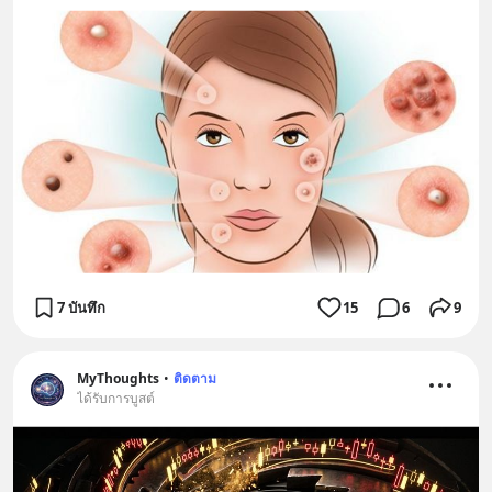
7 บันทึก
15
6
9
MyThoughts
•
ติดตาม
ได้รับการบูสต์