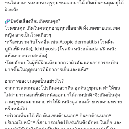
ขนไม่สามารถงอกทะลุรูขุมขนออกมาได้ เกิดเป็นขนคุดอยู่ใต้
ผิวหนัง
🧬ปัจจัยเสี่ยงที่จะเกิดขนคุด?
โรคขนคุด เกิดในคนทุกอายุทุกเชื้อชาติ ทั้งเพศชายและเพศ
หญิง อาจเป็นโรคเดี่ยวๆ 
•หรือพบร่วมกับโรคอื่น เช่น Atopic dermatitis (โรคผื่น
ภูมิแพ้ผิวหนัง), Ichthyosis (โรคผิว หนังเกล็ดปลา/ผิวหนัง
แห้งมากจนตกสะเก็ด) 
•โดยมักพบในผู้ที่มีผิวแห้งมากกว่าผิวมัน และอาการจะเป็น
มากขึ้นในฤดูหนาวที่มีอาการเย็นและแห้ง*
อาการของขนคุดเป็นอย่างไร?
จากการสะสมของโปรตีนเคอราติน อุดตันรูขุมขน ทำให้ขน
ไม่สามารถงอกพ้นผิวหนังออกมาได้ตามปกติ •จึงเกิดเป็นตุ่ม
ตามรูขุมขนมากมาย ทำให้ผิวหนังดูสากคล้ายกระดาษทราย 
หรือหนังไก่ 
•บริเวณที่พบได้ คือ ต้นแขนด้านนอก* ต้นขาด้านนอก* 
บริเวณใบหน้า* ก็สามารถเกิดได้เช่นกันซึ่งมักพบในเด็ก และ