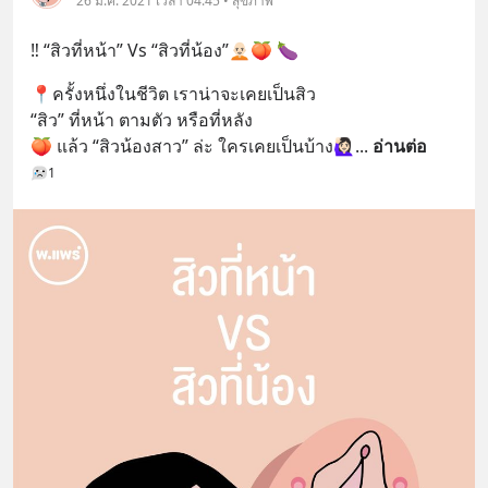
26 มี.ค. 2021 เวลา 04:45 • สุขภาพ
‼️ “สิวที่หน้า” Vs “สิวที่น้อง”🧑🏻‍🦲🍑 🍆
📍ครั้งหนึ่งในชีวิต เราน่าจะเคยเป็นสิว
“สิว” ที่หน้า ตามตัว หรือที่หลัง
🍑 แล้ว “สิวน้องสาว” ล่ะ ใครเคยเป็นบ้าง🙋🏻‍♀️
... 
อ่านต่อ
1