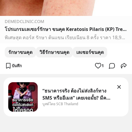
DEMEDCLINIC.COM
โปรแกรมเลเซอร์รักษา ขนคุด Keratosis Pilaris (KP) Treatment Program by De Med Clinic ผิวเรียบเนียนสวย ลดผิวขรุขระคล้ายหนังไก่ ลดอาการคันรอยดำ - demedclinic
พิเศษสุด คอร์ส รักษา ต้นแขน เรียบเนียน 8 ครั้ง ราคา 18,900 บาท ดูแลครบทั้ง #เลเซอร์ #ทรีตเม้นต์ #peeling ยาทา ครีมบำรุงผิว
รักษาขนคุด
วิธีรักษาขนคุด
เลเซอร์ขนคุด
บันทึก
1
“ธนาคารจริง ต้องไม่ส่งลิงก์ทาง
SMS หรืออีเมล” เคยเจอมั้ย? มีคน
บูสต์โดย SCB Thailand
อ้างว่าโทรจากธนาคาร บอกว่า
บัญชีมีปัญหา แล้วให้กดลิงก์โน่นนี่
หรือสแกนคิวอาร์โค้ดทันที มาฟัง
“ป้าเก๋าเล่ากลโกง” เพื่อรู้ทันมุก