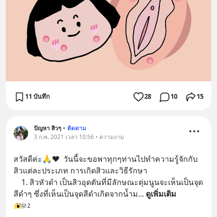
11 บันทึก
28
10
15
ปัญหา สิวๆ
•
ติดตาม
3 ก.พ. 2021 เวลา 10:56 • ความงาม
สวัสดีค่ะ🙏❤️  วันนี้จะขอพาทุกๆท่านไปทำความรู้จักกับ
สิวแต่ละประเภท การเกิดสิวและวิธีรักษา
    1. สิวหัวดํา เป็นสิวอุดตันที่มีลักษณะตุ่มนูนจะเห็นเป็นจุด
สีดำๆ ซึ่งที่เห็นเป็นจุดสีดำเกิดจากน้ำม
... 
ดูเพิ่มเติม
2