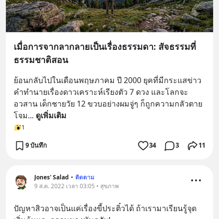
เมื่อการจากลากลายเป็นเรื่องธรรมดา: สัจธรรมที่
ธรรมชาติสอน
ย้อนกลับไปในเดือนพฤษภาคม ปี 2000 ยุคที่มีกระแสข่าว
คำทำนายเรื่องดาวเคราะห์เรียงตัว 7 ดวง และโลกจะ
อวสาน เด็กชายวัย 12 ขวบอย่างผมจู่ๆ ก็ถูกความกลัวตาย
โจม
... 
ดูเพิ่มเติม
1
9 บันทึก
34
3
11
Jones' Salad
•
ติดตาม
9 ส.ค. 2022 เวลา 03:05 • สุขภาพ
ปัญหาสิวอาจเป็นแค่เรื่องขี้ประติ๋วได้ ถ้าเรามาเรียนรู้จุด