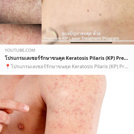
YOUTUBE.COM
โปรแกรมเลเซอร์รักษาขนคุด Keratosis Pilaris (KP) Premium KP Laser Treatment Program
📍โปรแกรมเลเซอร์รักษาขนคุด Keratosis Pilaris (KP) Premium KP Laser Treatment Programขนคุด KP จะมีลักษณะเป็นตุ่มนูนแข็ง กระจายตามรูขุมขน (Hair follicles) และม...