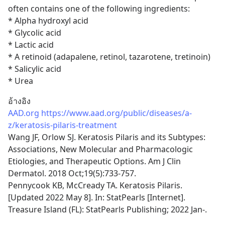
often contains one of the following ingredients:
* Alpha hydroxyl acid
* Glycolic acid
* Lactic acid
* A retinoid (adapalene, retinol, tazarotene, tretinoin)
* Salicylic acid
* Urea
อ้างอิง
AAD.org
https://www.aad.org/public/diseases/a-
z/keratosis-pilaris-treatment
Wang JF, Orlow SJ. Keratosis Pilaris and its Subtypes: 
Associations, New Molecular and Pharmacologic 
Etiologies, and Therapeutic Options. Am J Clin 
Dermatol. 2018 Oct;19(5):733-757.
Pennycook KB, McCready TA. Keratosis Pilaris. 
[Updated 2022 May 8]. In: StatPearls [Internet]. 
Treasure Island (FL): StatPearls Publishing; 2022 Jan-.