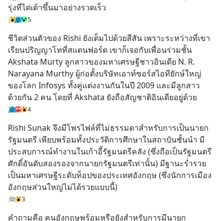
รุ่งที่ไต่เต้าขึ้นมาอย่างรวดเร็ว
5
ชีวิตส่วนตัวของ Rishi ยังเต็มไปด้วยสีสัน เพราะระหว่างที่เขา
เรียนปริญญาโทที่สแตนฟอร์ด เขาก็เจอกับเพื่อนร่วมชั้น 
Akshata Murty ลูกสาวของมหาเศรษฐีชาวอินเดีย N. R. 
Narayana Murthy ผู้ก่อตั้งบริษัทเอาท์ซอร์สไอทียักษ์ใหญ่
ของโลก Infosys ทั้งคู่แต่งงานกันในปี 2009 และมีลูกสาว
ด้วยกัน 2 คน โดยที่ Akshata ยังถือสัญชาติอินเดียอยู่ด้วย
4
Rishi Sunak จึงมีโพรไฟล์ที่ไม่ธรรมดาสำหรับการเป็นนายก
รัฐมนตรี เพียบพร้อมทั้งประวัติการศึกษาในสถาบันชั้นนำ มี
ประสบการณ์ทำงานในเก้าอี้รัฐมนตรีคลัง (ซึ่งถือเป็นรัฐมนตรี
ศักดิ์อันดับสองรองจากนายกรัฐมนตรีเท่านั้น) มีฐานะร่ำรวย
เป็นมหาเศรษฐีระดับท็อปของประเทศอังกฤษ (ซึ่งนักการเมือง
อังกฤษส่วนใหญ่ไม่ได้รวยแบบนี้)
3
คำถามคือ คนอังกฤษพร้อมหรือยังสำหรับการมีนายก