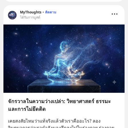
MyThoughts
•
ติดตาม
ได้รับการบูสต์
จักรวาลในความว่างเปล่า: วิทยาศาสตร์ ธรรมะ
และการไม่ยึดติด
เคยสงสัยไหมว่าแท้จริงแล้วตัวเราคืออะไร? ลอง
จินตนาการว่าเรากำลังมองลึกลงไปในร่างกาย ร่างกาย