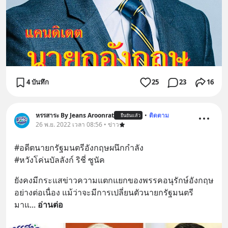
4 บันทึก
25
23
16
หรรสาระ By Jeans Aroonrat
•
ติดตาม
ยืนยันแล้ว
26 พ.ย. 2022 เวลา 08:56 • ข่าว
#อดีตนายกรัฐมนตรีอังกฤษผนึกกำลัง
#หวังโค่นบัลลังก์ ริชี่ ซูนัค
ยังคงมีกระแสข่าวความแตกแยกของพรรคอนุรักษ์อังกฤษ
อย่างต่อเนื่อง แม้ว่าจะมีการเปลี่ยนตัวนายกรัฐมนตรี
มาแ
... 
อ่านต่อ