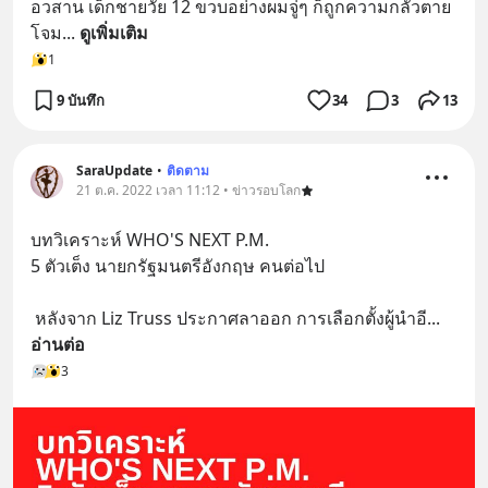
อวสาน เด็กชายวัย 12 ขวบอย่างผมจู่ๆ ก็ถูกความกลัวตาย
โจม
... 
ดูเพิ่มเติม
1
9 บันทึก
34
3
13
SaraUpdate
•
ติดตาม
21 ต.ค. 2022 เวลา 11:12 • ข่าวรอบโลก
บทวิเคราะห์ WHO'S NEXT P.M. 
5 ตัวเต็ง นายกรัฐมนตรีอังกฤษ คนต่อไป
 หลังจาก Liz Truss ประกาศลาออก การเลือกตั้งผู้นำอี
... 
อ่านต่อ
3