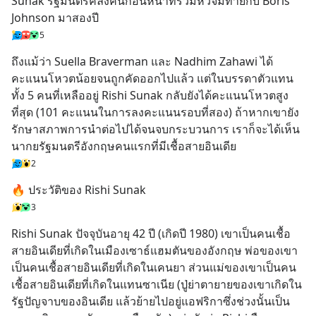
Sunak รัฐมนตรีคลังคนก่อนหน้าที่ร่วมหัวจมท้ายกับ Boris 
Johnson มาสองปี
5
ถึงแม้ว่า Suella Braverman และ Nadhim Zahawi ได้
คะแนนโหวตน้อยจนถูกคัดออกไปแล้ว แต่ในบรรดาตัวแทน
ทั้ง 5 คนที่เหลืออยู่ Rishi Sunak กลับยังได้คะแนนโหวตสูง
ที่สุด (101 คะแนนในการลงคะแนนรอบที่สอง) ถ้าหากเขายัง
รักษาสภาพการนำต่อไปได้จนจบกระบวนการ เราก็จะได้เห็น
นากยรัฐมนตรีอังกฤษคนแรกที่มีเชื้อสายอินเดีย
2
🔥 ประวัติของ Rishi Sunak
3
Rishi Sunak ปัจจุบันอายุ 42 ปี (เกิดปี 1980) เขาเป็นคนเชื้อ
สายอินเดียที่เกิดในเมืองเซาธ์แฮมตันของอังกฤษ พ่อของเขา
เป็นคนเชื้อสายอินเดียที่เกิดในเคนยา ส่วนแม่ของเขาเป็นคน
เชื้อสายอินเดียที่เกิดในแทนซาเนีย (ปู่ย่าตายายของเขาเกิดใน
รัฐปัญจาบของอินเดีย แล้วย้ายไปอยู่แอฟริกาซึ่งช่วงนั้นเป็น