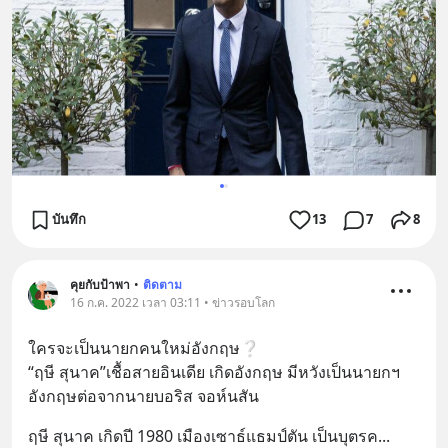
บันทึก
13
7
8
คุยกับป้าพา
•
ติดตาม
16 ก.ค. 2022 เวลา 03:11 • ข่าวรอบโลก
ใครจะเป็นนายกคนใหม่อังกฤษ❔
“ฤษี สุนาค”เชื้อสายอินเดีย เกิดอังกฤษ มีหวังเป็นนายกฯ
อังกฤษต่อจากนายบอริส จอห์นสัน
ฤษี สุนาค เกิดปี 1980 เมืองเซาธ์แธมป์ตัน เป็นบุตรค
... 