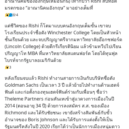
อาณานิคมของอังกฤษเหมือนกัน) เท่ากับว่า Rishi สืบทอด
มรดกของ “อาณานิคมอังกฤษ” มาอย่างเต็มที่
4
แต่ชีวิตของ Rishi ก็โตมาแบบคนอังกฤษเต็มขั้น เขาจบ
โรงเรียนประจำชื่อดัง Winchester College โดยเป็นหัวหน้า
ชั้นเรียนด้วย และจบปริญญาตรีจากมหาวิทยาลัยอ๊อกซฟอร์ด 
(Lincoln College) ด้วยดีกรีเกียรตินิยม แล้วข้ามทวีปไปเรียน
ปริญญาโท MBA ที่มหาวิทยาลัยสแตนฟอร์ด โดยได้ทุนฟุล
ไบรท์จากรัฐบาลอเมริกันด้วย
3
หลังเรียนจบแล้ว Rishi ทำงานสายการเงินกับบริษัทชื่อดัง 
Goldman Sachs เป็นเวลา 3 ปี แล้วย้ายไปทำงานด้านเฮดจ์
ฟันด์ และก่อตั้งกองทุนเฮดจ์ฟันด์ร่วมกับเพื่อนๆ ชื่อว่า 
Theleme Partners ก่อนหันเหเข้าสู่แวดวงการเมืองในปี 
2014 (ตอนอายุ 34 ปี) ด้วยการลงสมัคร ส.ส. ของเมือง 
Richmond และได้รับชัยชนะ เขายังสร้างสัมพันธ์กับขั้ว
อำนาจของ Boris Johnson และได้รับการแต่งตั้งให้เป็น
รัฐมนตรีคลังในปี 2020 เรียกได้ว่าเป็นนักการเมืองหนุ่มดาว