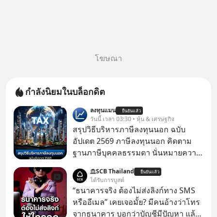
โฆษณา
กำลังนิยมในบล็อกดิต
ลงทุนแมน
ยืนยันแล้ว
วันนี้ เวลา 03:30 • หุ้น & เศรษฐกิจ
สรุปวิธีบริหารภาษีลงทุนนอก ฉบับ
อัปเดต 2569 ภาษีลงทุนนอก คิดตาม
ฐานภาษีบุคคลธรรมดา นั่นหมายความ
ว่าถ้าเรามีกำไร 100,000 บาท
SCB Thailand
ยืนยันแล้ว
ได้รับการบูสต์
“ธนาคารจริง ต้องไม่ส่งลิงก์ทาง SMS
หรืออีเมล” เคยเจอมั้ย? มีคนอ้างว่าโทร
จากธนาคาร บอกว่าบัญชีมีปัญหา แล้ว