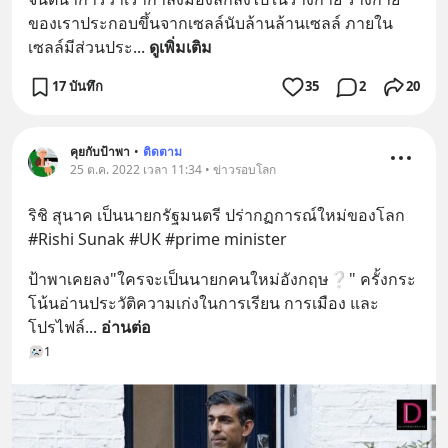
ของเราประกอบขึ้นจากเซลล์นับล้านล้านเซลล์ ภายใน
เซลล์มีส่วนประ
... 
ดูเพิ่มเติม
17 บันทึก
35
2
20
คุยกับป้าพา
•
ติดตาม
25 ต.ค. 2022 เวลา 11:34 • ข่าวรอบโลก
ริชิ สุนาค เป็นนายกรัฐมนตรี ปร่ากฏการณ์ใหม่ของโลก
#Rishi Sunak #UK #prime minister
ป้าพาเคยลง"ใครจะเป็นนายกคนใหม่อังกฤษ❔" ครั้งกระ
โน้นอ่านประวัติความเก่งในการเรียน การเมือง และ
โปรไฟล์
... 
อ่านต่อ
1