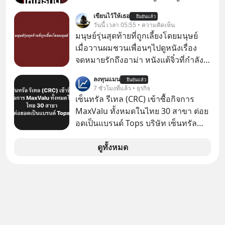
ให้กดลิงก์โน่นนี่ หรือสแกนคิวอาร์โค้ด
เขียนไว้ให้เธอ
ยืนยันแล้ว
ทันที มาฟัง “ป้าเก๋าเล่ากลโกง” เพื่อรู้ทัน
วันนี้ เวลา 05:55 • ความคิดเห็น
มุกหลอกลวงในคราบความน่าเชื่อถือ
มนุษย์รุ่นสุดท้ายที่ถูกเลี้ยงโดยมนุษย์
กันค่ะ #แก้เกมกลโกง #ป้าเก๋าเล่ากล
เมื่อวานผมชวนเพื่อนๆไปดูหนังเรื่อง
โกง #LivesSustainably #อยู่อย่าง
จดหมายรักถึงอาม่า หนังแต้จิ๋วที่กำลัง
ยั่งยืน #CyberSecurity #ป้าเก๋า
โด่งดังทั่วโลกอยู่ในตอนนี้ เหตุเกิดจาก
ลงทุนแมน
#FraudEducation #FinancialLiteracy
ยืนยันแล้ว
ป๊าผมเห็นโปสเตอร์หนังเรื่องนี้หลาย
7 ชั่วโมงที่แล้ว • ธุรกิจ
#DigitalBankWithHumanTouch
เดือนก่อนและอยากดูมาก ด้วยเพราะว่า
เซ็นทรัล รีเทล (CRC) เข้าซื้อกิจการ
อากงก็มาจากเมืองจีน ป๊าก็พูดแต้จิ๋วได้
MaxValu ทั้งหมดในไทย 30 สาขา ต่อย
มีเรื่องราวมีความผูกพันที่ได้ยินตั้งแต่
อดเป็นแบรนด์ Tops บริษัท เซ็นทรัล
เด็ก
รีเทล คอร์ปอเรชั่น จำกัด (มหาชน) หรือ
CRC แจ้งตลาดหลักทรัพย์ฯ ว่า บริษัท
ดูทั้งหมด
เซ็นทรัล ฟู้ด รีเทล จำกัด (CFR) ซึ่งเป็น
บริษัทย่อยที่ CRC ถือหุ้นทั้งทางตรงและ
ทางอ้อม 100%