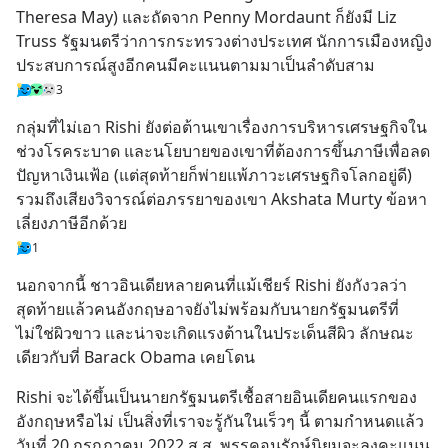
Theresa May) และถัดจาก Penny Mordaunt ก็ยังมี Liz 
Truss รัฐมนตรีว่าการกระทรวงต่างประเทศ นักการเมืองหญิง
ประสบการณ์สูงอีกคนมีคะแนนตามมาเป็นลำดับสาม
3
กลุ่มที่ไม่เอา Rishi ยังต่อต้านเขาเรื่องการบริหารเศรษฐกิจใน
ช่วงโรคระบาด และนโยบายของเขาที่ต้องการขึ้นภาษีเพื่อลด
ปัญหาเงินเฟ้อ (แต่สุดท้ายก็พ่ายแพ้ภาวะเศรษฐกิจโลกอยู่ดี) 
รวมถึงเสียงวิจารณ์ต่อภรรยาของเขา Akshata Murty ข้อหา
เลี่ยงภาษีอีกด้วย
1
นอกจากนี้ ชาวอินเดียหลายคนที่แม้เชียร์ Rishi ยังกังวลว่า 
สุดท้ายแล้วคนอังกฤษอาจยังไม่พร้อมกับนายกรัฐมนตรีที่
ไม่ใช่ผิวขาว และน่าจะเกิดแรงต้านในประเด็นสีผิว ลักษณะ
เดียวกับที่ Barack Obama เคยโดน
Rishi จะได้ขึ้นเป็นนายกรัฐมนตรีเชื้อสายอินเดียคนแรกของ
อังกฤษหรือไม่ เป็นสิ่งที่เราจะรู้กันในเร็วๆ นี้ ตามกำหนดแล้ว
วันที่ 20 กรกฎาคม 2022 ส.ส. พรรคอนุรักษ์นิยมจะลงคะแนน