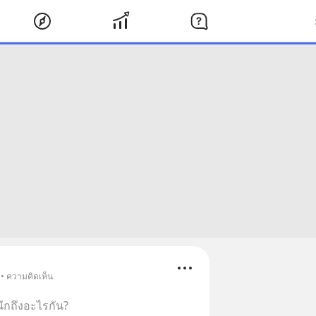
 • ความคิดเห็น
นึกถึงอะไรกัน?