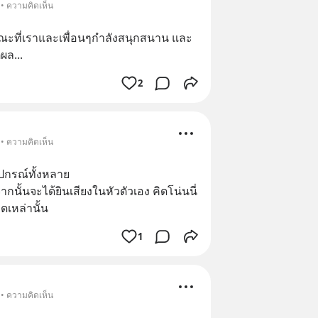
 • ความคิดเห็น
ณะที่เราและเพื่อนๆกำลังสนุกสนาน และ
ุผล...
2
 • ความคิดเห็น
ปกรณ์ทั้งหลาย
ากนั้นจะได้ยินเสียงในหัวตัวเอง คิดโน่นนี่ 
ดเหล่านั้น
1
 • ความคิดเห็น