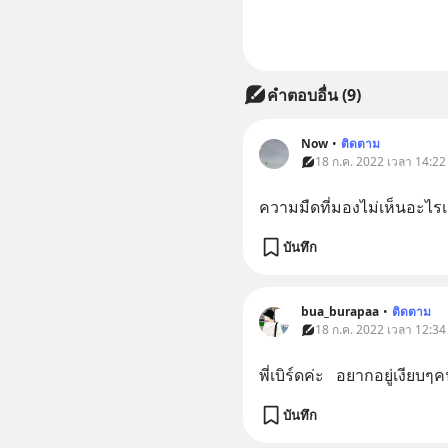
คำตอบอื่น
(
9
)
Now
•
ติดตาม
18 ก.ค. 2022 เวลา 14:22
ความมืดที่มองไม่เห็นอะไร
บันทึก
bua_burapaa
•
ติดตาม
18 ก.ค. 2022 เวลา 12:34
พี่เบิร์ดค่ะ   อยากอยู่เงียบๆ
บันทึก