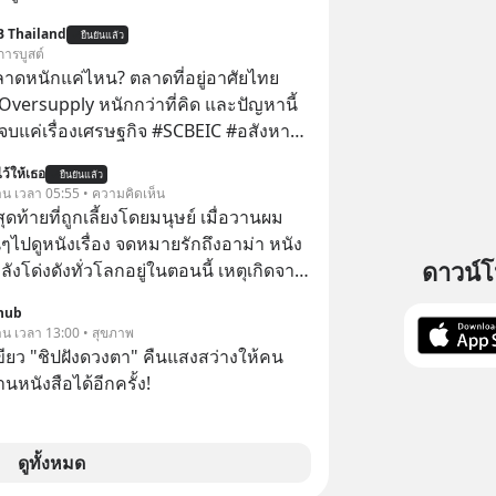
B Thailand
ยืนยันแล้ว
จากจะช่วยลดหย่อนภาษีได้แล้ว ยังเป็น
การบูสต์
สร้างความมั่งคั่งระยะยาว แต่น้อยคน
ลาดหนักแค่ไหน? ตลาดที่อยู่อาศัยไทย
ว่า ถ้าลงทุนใน RMF ควรรู้ อะไรบ้าง
Oversupply หนักกว่าที่คิด และปัญหานี้
ไหน ทำอย่างไร ถึงจะดีกับเรา แล้วเรา
เรื่องเศรษฐกิจ #SCBEIC #อสังหา
มูลอะไรเกี่ยวกับ RMF บ้าง เพื่อให้นำไปใช้
ตลาด #เศรษฐกิจไทย #EICAround
ว้ให้เธอ
ต่อได้จริง ๆ ลงทุนแมนจะเล่าให้ฟัง
ยืนยันแล้ว
ี่ youtube ประกอบ
วาน เวลา 05:55 • ความคิดเห็น
s/-
สุดท้ายที่ถูกเลี้ยงโดยมนุษย์ เมื่อวานผม
Jk?feature=share
ไปดูหนังเรื่อง จดหมายรักถึงอาม่า หนัง
ดาวน์
กำลังโด่งดังทั่วโลกอยู่ในตอนนี้ เหตุเกิดจาก
โปสเตอร์หนังเรื่องนี้หลายเดือนก่อนและ
hub
องจีน ป๊า
วาน เวลา 13:00 • สุขภาพ
๋วได้ มีเรื่องราวมีความผูกพันที่ได้ยินตั้งแต่
ขียว "ชิปฝังดวงตา" คืนแสงสว่างให้คน
นหนังสือได้อีกครั้ง!
ดูทั้งหมด