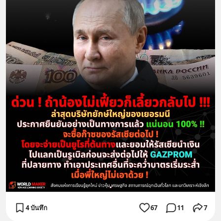
4 บันทึก
67
11
7