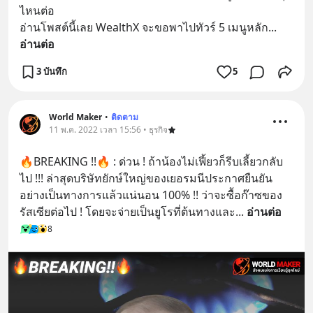
ไหนต่อ
อ่านโพสต์นี้เลย WealthX จะขอพาไปทัวร์ 5 เมนูหลัก
... 
อ่านต่อ
3 บันทึก
5
World Maker
•
ติดตาม
11 พ.ค. 2022 เวลา 15:56 • ธุรกิจ
🔥BREAKING !!🔥 : ด่วน ! ถ้าน้องไม่เฟี้ยวก็รีบเลี้ยวกลับ
ไป !!! ล่าสุดบริษัทยักษ์ใหญ่ของเยอรมนีประกาศยืนยัน
อย่างเป็นทางการแล้วแน่นอน 100% !! ว่าจะซื้อก๊าซของ
รัสเซียต่อไป ! โดยจะจ่ายเป็นยูโรที่ต้นทางและ
... 
อ่านต่อ
8