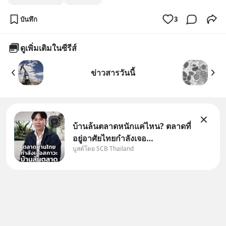
บันทึก
3
ดูเพิ่มเติมในซีรีส์
ข่าวสารวันนี้
บ้านล้นตลาดหนักแค่ไหน? ตลาดที่
อยู่อาศัยไทยกำลังเจอ
บูสต์โดย SCB Thailand
Oversupply หนักกว่าที่คิด และ
ปัญหานี้อาจไม่ได้จบแค่เรื่อง
เศรษฐกิจ #SCBEIC #อสังหา
#บ้านล้นตลาด #เศรษฐกิจไทย
#EICAround #SCBThailand
สามารถดูคลิปท