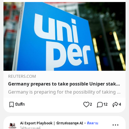
REUTERS.COM
Germany prepares to take possible Uniper stake, Handelsblatt reports
Germany is preparing for the possibility of taking a stake in Uniper , the country’s largest buyer of Russian gas, Handelsblatt reported, knocking the energy firm’s share price.
บันทึก
2
12
4
Ai Export Playbook | นักรบส่งออกยุค AI
•
ติดตาม
ได้รับการบูสต์