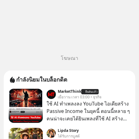
โฆษณา
กำลังนิยมในบล็อกดิต
MarketThink
ยืนยันแล้ว
เมื่อวาน เวลา 03:00 • ธุรกิจ
ใช้ AI ทำเพลงลง YouTube ไอเดียสร้าง
Passive Income ในยุคนี้ ตอนนี้หลาย ๆ
คนน่าจะเคยได้ยินเพลงที่ใช้ AI สร้าง
ผ่านหูกันมาบ้าง เช่น เพลง “ไม่มีใคร
Lipda Story
รู้ตัวเรา” จากช่องชื่อว่า UNHEARD
ได้รับการบูสต์