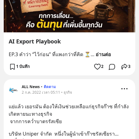
AI Export Playbook
EP.3 คำว่า “ไว้ก่อน” ที่แพงกว่าที่คิด ⏳
... 
อ่านต่อ
1 บันทึก
2
3
ALL News
•
ติดตาม
2 ก.ค. 2022 เวลา 05:11 • ธุรกิจ
แย่แล้ว เยอรมัน ต้องให้เงินช่วยเหลือแก่ธุรกิจก๊าซ ที่กำลัง
เกิดหายนะทางธุรกิจ
 จากการคว่ำบาตรรัสเซีย
บริษัท Uniper จำกัด  หนึ่งในผู้นำเข้าก๊าซรัสเซียรา
... 