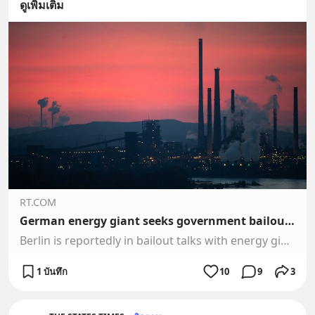
ดูเพิ่มเติม
RT.COM
German energy giant seeks government bailout – Reuters
Berlin is reportedly in bailout talks with energy giant Uniper, which took a hit as a result of Russian gas supplies being reduced
1 บันทึก
10
9
3