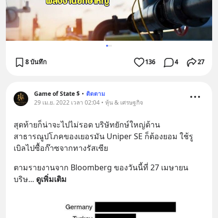
8 บันทึก
136
4
27
Game of State $
•
ติดตาม
29 เม.ย. 2022 เวลา 02:04 • หุ้น & เศรษฐกิจ
สุดท้ายก็น่าจะไปไม่รอด บริษัทยักษ์ใหญ่ด้าน 
สาธารณูปโภคของเยอรมัน Uniper SE ก็ต้องยอม ใช้รู
เบิลไปซื้อก๊าซจากทางรัสเซีย
ตามรายงานจาก Bloomberg ของวันนี้ที่ 27 เมษายน 
บริษ
... 
ดูเพิ่มเติม