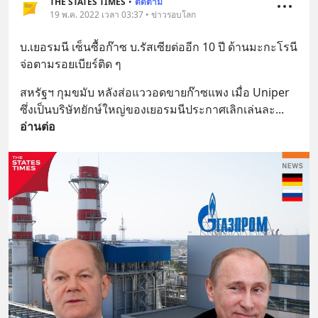
THE STATES TIMES
•
ติดตาม
19 พ.ค. 2022 เวลา 03:37 • ข่าวรอบโลก
บ.เยอรมนี เซ็นซื้อก๊าซ บ.รัสเซียต่ออีก 10 ปี ด้านมะกะโรนี
จ่อตามรอยเบียร์ติด ๆ
สหรัฐฯ กุมขมับ หลังส่อแววอดขายก๊าซแพง เมื่อ Uniper 
ซึ่งเป็นบริษัทยักษ์ใหญ่ของเยอรมนีประกาศเลิกเล่นละ
... 
อ่านต่อ