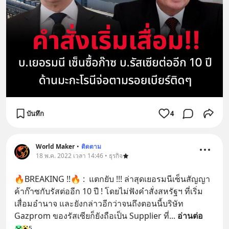
บันทึก
4
World Maker
•
ติดตาม
18 พ.ค. 2022 เวลา 14:46 • ธุรกิจ
🔥BREAKING !!🔥 :  แตกยับ !!! ล่าสุดเยอรมนีเซ็นสัญญา
ค้าก๊าซกับรัสต่ออีก 10 ปี ! โดยไม่ฟังคำสั่งสหรัฐฯ ที่เริ่ม
เสื่อมอำนาจ และยังกล่าวอีกว่าจนถึงตอนนี้บริษัท 
Gazprom ของรัสเซียก็ยังถือเป็น Supplier ที่
... 
อ่านต่อ
5