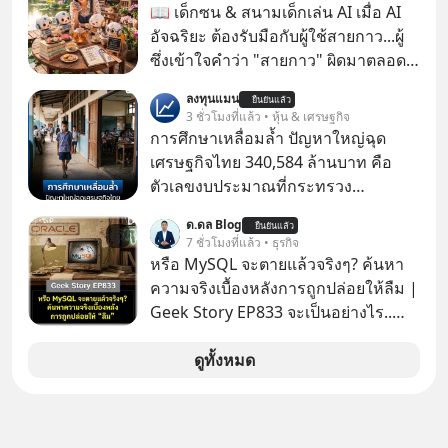
MUSIC ที่ตอนนี้มียอดรับชมกว่า 26
📖 เด็กซน & สนามเด็กเล่น AI เมื่อ AI
ล้านครั้งแล้ว
อัจฉริยะ ต้องรับมือกับผู้ใช้สายกาว...ผู้
ซึ่งเข้าใจคำว่า "สายกาว" ผิดมาตลอด
เกือบปี 🤣
ลงทุนแมน
ยืนยันแล้ว
3 ชั่วโมงที่แล้ว • หุ้น & เศรษฐกิจ
การศึกษาเหลื่อมล้ำ ปัญหาใหญ่ฉุด
เศรษฐกิจไทย 340,584 ล้านบาท คือ
ตัวเลขงบประมาณที่กระทรวง
ศึกษาธิการ ได้รับจัดสรรในงบประมาณ
ด.ดล Blog
ยืนยันแล้ว
รายจ่ายประจำปี 2568 ซึ่งมากที่สุดเป็น
7 ชั่วโมงที่แล้ว • ธุรกิจ
อันดับ 2 รองจากกระทรวงการคลัง
หรือ MySQL จะตายแล้วจริงๆ? ค้นหา
ความจริงเบื้องหลังการถูกปล่อยให้ลืม |
Geek Story EP833 จะเป็นอย่างไร..
เมื่อซอฟต์แวร์ฟรีที่หล่อเลี้ยงเว็บไซต์
กว่าครึ่งโลก ถูกมหาเศรษฐีคู่แข่งทุ่มเงิน
ดูทั้งหมด
ซื้อกิจการไป? นี่คือเรื่องจริงของ
MySQL ฐานข้อมูลระดับตำนานที่
โปรแกรมเมอร์คนหนึ่งใช้เวลา 27 ปี