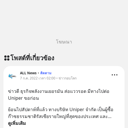
https://youtu.be/Jj3neoUL72g The
original article appeared here
https://www.tharadhol.com/geek-
story-ep833-or-is-mysql-really-
dying/ ติดตามสาระดี ๆ อัพเดททุกวัน
ผ่าน Line OA ด.ดล Blog คลิกเลย -->
โฆษณา
https://lin.ee/aMEkyNA
========================= 📣
โพสต์ที่เกี่ยวข้อง
สนับสนุนโดย 📣
=========================
เครียด หลับยาก ผมอยากแนะนำ
ALL News
•
ติดตาม
7 ก.ค. 2022 เวลา 02:00 • ข่าวรอบโลก
ผลิตภัณฑ์เสริมอาหาร Diip CBD ช่วย
บรรเทาความเครียด ลดความวิตกกังวล
ข่าวดี ธุรกิจพลังงานเยอรมัน ส่อแววรอด มีทางไปต่อ 
เพิ่มการผ่อนคลาย ซึ่งช่วยให้การนอน
Uniper ขอก่อน
หลับมีประสิทธิภาพมากยิ่งขึ้น 📍 สนใจ
สั่งซื้อสินค้า Diip CBD 💬 LINE :
ย้อนไปสัปดาห์ที่แล้ว ทางบริษัท Uniper จำกัด เป็นผู้ซื้อ
@diipgeek 🔗 หรือกดลิงก์
ก๊าซธรรมชาติรัสเซียรายใหญ่ที่สุดของประเทศ และ
... 
https://lin.ee/U91Fzyz
ดูเพิ่มเติม