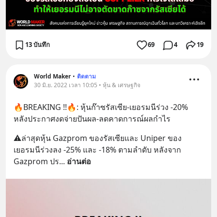
13 บันทึก
69
4
19
World Maker
•
ติดตาม
30 มิ.ย. 2022 เวลา 10:05 • หุ้น & เศรษฐกิจ
🔥BREAKING !!🔥: หุ้นก๊าซรัสเซีย-เยอรมนีร่วง -20% 
หลังประกาศงดจ่ายปันผล-ลดคาดการณ์ผลกำไร
⚠️ล่าสุดหุ้น Gazprom ของรัสเซียและ Uniper ของ
เยอรมนีร่วงลง -25% และ -18% ตามลำดับ หลังจาก 
Gazprom ปร
... 
อ่านต่อ