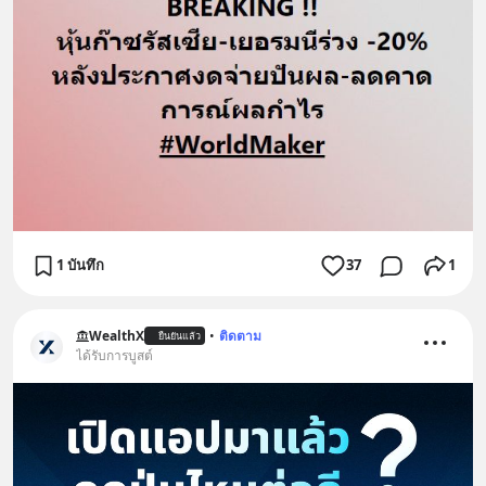
1 บันทึก
37
1
WealthX
•
ติดตาม
ยืนยันแล้ว
ได้รับการบูสต์