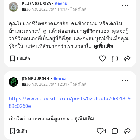
PLUENGSURIYA
•
ติดตาม
26 ก.ค. 2022 เวลา 14:47 • ไลฟ์สไตล์
คุณไปมองชีวิตของคนจรจัด  คนข้างถนน  หรือเด็กใน
บ้านสงเคราะห์  ดู  แล้วค่อยกลับมาดูชีวิตตนเอง  คุณจะรู้
ว่าชีวิตตนเองที่เป็นอยู่นี่ดีที่สุด  และจะสมบูรณ์ขึ้นเมื่อคุณ
รู้จักให้  แก่คนที่ลำบากกว่าเรา..เวลาไ
... 
ดูเพิ่มเติม
1 บันทึก
JINNPUURINN
•
ติดตาม
26 ก.ค. 2022 เวลา 12:31 • ไลฟ์สไตล์
https://www.blockdit.com/posts/62dfddfa70e018c9
89c0260e
เปิดใจอ่านบทความนี้ดูนะคะ
... 
ดูเพิ่มเติม
บันทึก
1