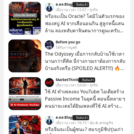
ด.ดล Blog
ยืนยันแล้ว
เมื่อวาน เวลา 12:07 • ธุรกิจ
หรือจะเป็น Oracle? โดมิโน่ตัวแรกของ
ฟองสบู่ AI จากเสือนอนกิน สู่ลูกหนี้แสน
ล้าน ลองหลับตาจินตนาการดูนะครับว่า
ถ้าหากเราต้องทำงานกับบริษัทที่ขึ้นชื่อ
Before you go
ว่าเขี้ยวลากดินสุดๆ มันจะน่าปวดหัว
ได้รับการบูสต์
ขนาดไหน…
The Odyssey เมื่อการกลับบ้านใช้เวลา
นานกว่าที่คิด นี่ร่างกายเราต้องการกลับ
บ้านจริงหรือ (SPOILED ALERT!!!) 🔥
264.1
MarketThink
ยืนยันแล้ว
เมื่อวาน เวลา 03:00 • ธุรกิจ
ใช้ AI ทำเพลงลง YouTube ไอเดียสร้าง
Passive Income ในยุคนี้ ตอนนี้หลาย ๆ
คนน่าจะเคยได้ยินเพลงที่ใช้ AI สร้าง
ผ่านหูกันมาบ้าง เช่น เพลง “ไม่มีใคร
ด.ดล Blog
ยืนยันแล้ว
รู้ตัวเรา” จากช่องชื่อว่า UNHEARD
เมื่อวาน เวลา 16:15 • หุ้น & เศรษฐกิจ
MUSIC ที่ตอนนี้มียอดรับชมกว่า 26
หรือจีนจะเป็นผู้ชนะ? สมรภูมิชิปรุ่นเก่า