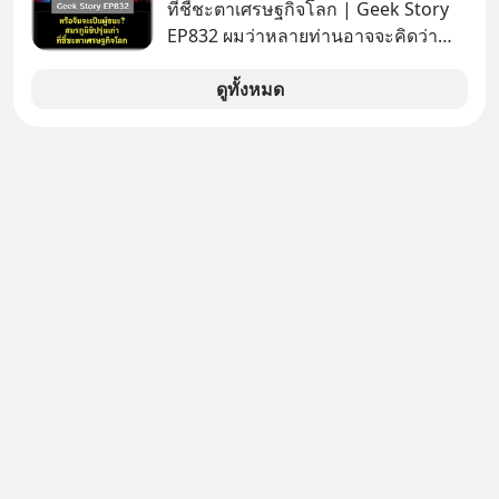
ล้านครั้งแล้ว
ที่ชี้ชะตาเศรษฐกิจโลก | Geek Story
EP832 ผมว่าหลายท่านอาจจะคิดว่า
สงครามชิปมีแค่เรื่อง AI ล้ำๆ ใช่ไหม?
คิดใหม่ได้เลยครับ! ในขณะที่โลกโฟกัส
ดูทั้งหมด
ชิป 3 นาโนเมตร แต่จีนกำลังเดินเกมที่
น่ากลัวกว่า โดยการเข้ายึดครองตลาด
‘Legacy Chips’ หรือชิปรุ่นเก่า ฟังดูไร้
ค่า แต่มันคือหัวใจที่ซ่อนอยู่ในรถยนต์
EV, อุปกรณ์การแพทย์ ไปจนถึง
ขีปนาวุธ! จีนกำลังใช้ ‘Playbook’ เดิมที่
เคยใช้ถล่มตลาดโซล่าเซลล์มาแล้ว คือ
การทุ่มเงินอุดหนุนมหาศาลจนราคาพัง
ทลาย ถ้าตะวันตกแก้เกมไม่ได้ อเมริกา
อาจต้องยอมจำนนและส่งมอบกุญแจ
ควบคุมโลกฮาร์ดแวร์ให้คู่แข่งอย่าง
ถาวร สงครามที่โลกมองข้ามนี้ดุเดือด
แค่ไหน? เลือกฟังกันได้เลยนะครับ อย่า
ลืมกด Follow ติดตาม PodCast ช่อง
Geek Forever’s Podcast ของผมกัน