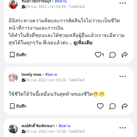
รับเฝ้าไข้ปราจีนบุรี
•
ติดตาม
26 ก.ค. 2022 เวลา 02:56 • ไลฟ์สไตล์
มีอิสระ​ทาง​ความคิด​และ​การตัดสินใจ​ไม่​ว่าจะเป็นชีวิต​
หน้าที่​การงาน​และ​การเงิน
ได้ทำในสิ่ง​ที่​ชอบ​และ​ได้ช่วยเหลือ​ผู้อื่น​แล้ว​เราจะมี​ความ
สุข​ได้​ในทุก​ๆ​วัน​ พี่เจอแล้วค่ะ
... 
ดูเพิ่มเติม
บันทึก
1
lovely moo
•
ติดตาม
26 ก.ค. 2022 เวลา 02:28 • ไลฟ์สไตล์
ใช้ชีวิตให้วันนี้เหมือนวันสุดท้ายของชีวิต😁😁
บันทึก
พงษ์ศักดิ์ พิมพ์พรมมา
•
ติดตาม
25 ก.ค. 2022 เวลา 15:38 • ไลฟ์สไตล์