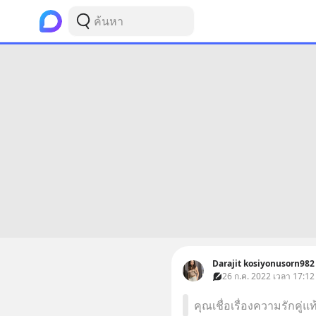
Darajit kosiyonusorn982
26 ก.ค. 2022 เวลา 17:12 
คุณเชื่อเรื่องความรักคู่แ