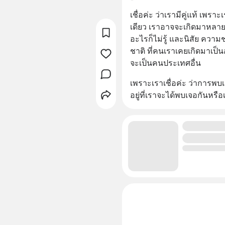
เชื่อค่ะ ว่าเรามีคู่แท้ เพร
เดียว เราอาจจะเกิดมาหลาย
อะไรก็ไม่รู้ และนิสัย ความช
ชาติ ที่คนเราเคยเกิดมาเป
จะเป็นคนประเทศอื่น
เพราะเราเชื่อค่ะ ว่าการพบเจ
อยู่ที่เราจะได้พบเจอกันหรือเ