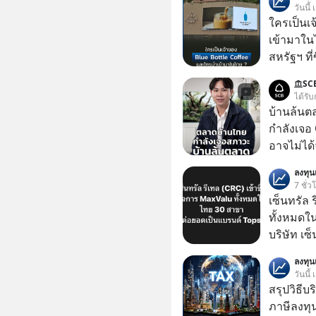
วันนี้
ใครเป็นเ
เข้ามาใน
สหรัฐฯ ที่
สาขาแรกใ
SC
ได้รับ
บ้านล้นต
กำลังเจอ 
อาจไม่ได้จบแค่
#บ้านล้น
ลงทุ
#SCBThailand สามารถดูคลิปท
7 ชั่ว
ได้ที่ link : https://youtube.com/short
เซ็นทรัล 
xU9gYcfV
ทั้งหมดใ
บริษัท เซ
หรือ CRC 
ลงทุ
ฟู้ด รีเทล
วันนี้
หุ้นทั้ง
สรุปวิธี
ภาษีลงทุ