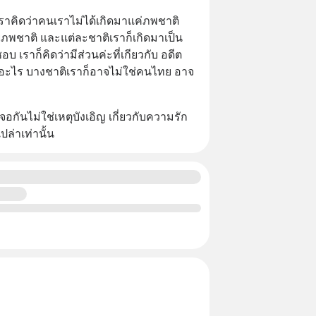
าะเราคิดว่าคนเราไม่ได้เกิดมาแค่ภพชาติ
ภพชาติ และแต่ละชาติเราก็เกิดมาเป็น
อบ เราก็คิดว่ามีส่วนค่ะที่เกียวกับ อดีต
็นอะไร บางชาติเราก็อาจไม่ใช่คนไทย อาจ
อกันไม่ใช่เหตุบังเอิญ เกี่ยวกับความรัก 
ปล่าเท่านั้น