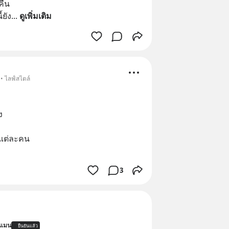
คืน
ยัง
... 
ดูเพิ่มเติม
• ไลฟ์สไตล์
ง
งแต่ละคน
3
นแมน
ยืนยันแล้ว