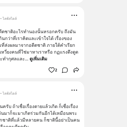
• ไลฟ์สไตล์
ดีตชาติอะไรทำนองนั้นหรอกครับ ถึงมัน
ินกว่าที่เราคิดและเข้าใจได้ เรื่องของ
่ส่งผลมาจากอดีตชาติ ภายใต้คําเรียก
กเหวี่ยงคนที่ใช่มาหาเราหรือ กฏแรงดึงดูด
ระทำกุศลและ
... 
ดูเพิ่มเติม
2
• ไลฟ์สไตล์
รับ​ ถ้าเชื่อเรื่องตายแล้วเกิด​ ก็เชื่อเรื่อง
ันมาก็จะมาเกิดร่วมกันอีกได้เหมือนพระ
ชาติที่แล้วมีหลายคน​ ก็ชาตินี้อย่าเป็นคน
​ เลือกคนดีๆครับ