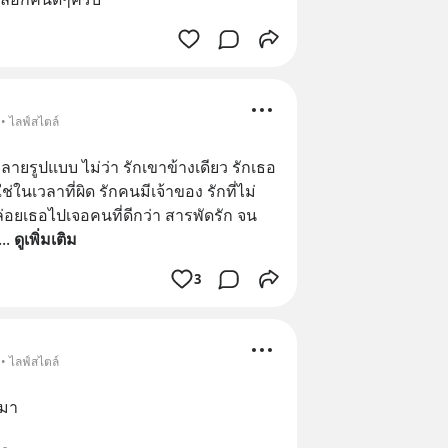
• ไลฟ์สไตล์
ายรูปแบบ ไม่ว่า รักเขาข้างเดียว รักเธอ
ช่ในเวลาที่ผิด รักคนมีเจ้าของ รักที่ไม่
อยเธอไปเจอคนที่ดีกว่า สารพัดรัก จน
... 
ดูเพิ่มเติม
3
• ไลฟ์สไตล์
มา 