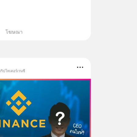
โฆษณา
ริปโทเคอร์เรนซี