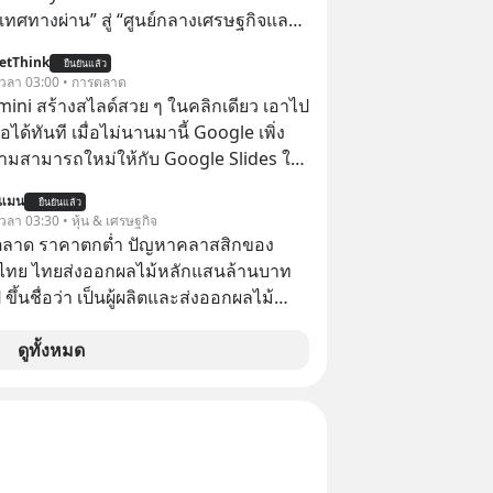
ปไตยของประเทศ
เทศทางผ่าน” สู่ “ศูนย์กลางเศรษฐกิจและ
์” ของอนุภูมิภาคลุ่มแม่น้ำโขง
etThink
ยืนยันแล้ว
้ เวลา 03:00 • การตลาด
emini สร้างสไลด์สวย ๆ ในคลิกเดียว เอาไป
อได้ทันที เมื่อไม่นานมานี้ Google เพิ่ง
ามสามารถใหม่ให้กับ Google Slides ให้
้ Gemini ช่วยสร้างสไลด์นำเสนอแบบ
นแมน
ยืนยันแล้ว
ในคลิกเดียว ไม่ต้องเสียเวลาทำเองอีกต่อ
 เวลา 03:30 • หุ้น & เศรษฐกิจ
ตลาด ราคาตกต่ำ ปัญหาคลาสสิกของ
ไทย ไทยส่งออกผลไม้หลักแสนล้านบาท
ขึ้นชื่อว่า เป็นผู้ผลิตและส่งออกผลไม้
เบอร์ต้น ๆ ของโลก
ดูทั้งหมด