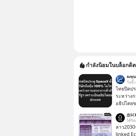
กำลังนิยมในบล็อกดิต
ลงทุ
วันนี้
ไทยปิดประ
ระหว่างก
อธิปไตย
ประกาศจุ
SC
สหรัฐฯ ตั
ได้รับ
100% โดย
ลาว2030จ
ค้ากับรัฐ
linked E