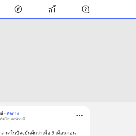
น์
•
ติดตาม
ริปโทเคอร์เรนซี
าดในปัจจุบันดีกว่าเมื่อ 9 เดือนก่อน