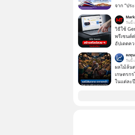
ด้านอธิ
จาก “ประ
โลจิสติกส
Mark
วันนี
วิธีใช้ G
พรีเซนต์ต่
อัปเดตคว
สามารถใช
ลงทุ
สวย ๆ ได้
วันนี้
ไป
ผลไม้ล้น
เกษตรกร
ในแต่ละปี 
เมืองร้อน