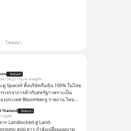
โฆษณา
นแมน
ยืนยันแล้ว
 เวลา 04:25 • หุ้น & เศรษฐกิจ
ตู SpaceX ตั้งบริษัทถือหุ้น 100% ในไทย
ารเจรจาการค้ากับสหรัฐฯ เพราะเป็น
ของประเทศ Bloomberg รายงาน ไทย
ดยืนชัดเจนว่า จะไม่อนุญาตให้บริษัท
B Thailand
ยืนยันแล้ว
้งบริษัทโทรคมนาคมดาวเทียมที่ถือหุ้น
การบูสต์
ชาวต่างชาติ ในระหว่างการเจรจาการ
าก Landlocked สู่ Land-
บาลสหรัฐ โดยให้เหตุผลว่าเป็นประเด็น
conomy สปป.ลาว กำลังเปลี่ยนบทบาท