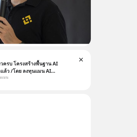
ยวครบ โครงสร้างพื้นฐาน AI
าแล้ว /โดย ลงทุนแมน AI
ุนแมน
e คือช่วงเวลาที่เทคโนโลยีปัญญา
จะกลายเป็นตัวขับเคลื่อนหลัก ของ
ทางเศรษฐกิจ และวิถีชีวิตของผู้คน
านต่