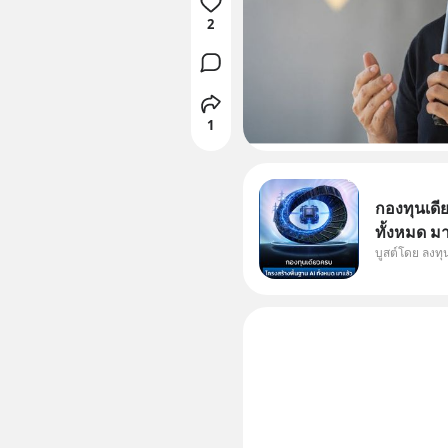
2
1
กองทุนเดี
ทั้งหมด ม
บูสต์โดย ลงท
Supercycl
ประดิษฐ์ 
การเติบโต
อย่างยาวน