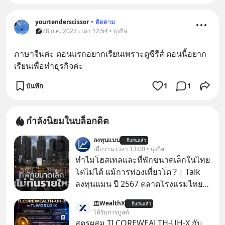
yourtenderscissor
•
ติดตาม
28 ก.ค. 2022 เวลา 12:54 • ธุรกิจ
ภาษาจีนค่ะ ตอนแรกอยากเรียนเพราะดูซีรีส์ ตอนนี้อยาก
เรียนเพื่อทำธุรกิจค่ะ
บันทึก
1
1
กำลังนิยมในบล็อกดิต
ลงทุนแมน
ยืนยันแล้ว
เมื่อวาน เวลา 13:00 • ธุรกิจ
ทำไมโฮสเทลและที่พักขนาดเล็กในไทย
โตไม่ได้ แม้การท่องเที่ยวโต ? | Talk
ลงทุนแมน ปี 2567 ตลาดโรงแรมไทย
มูลค่ารวมเฉียด 4 แสนล้านบาท แต่รู้
WealthX
ยืนยันแล้ว
หรือไม่ว่า รายได้กว่า 85% กระจุกอยู่กับ
ได้รับการบูสต์
ผู้ประกอบการรายใหญ่ และมีอัตราการ
สูตรผสม TLCOREWEALTH-UH-X กับ