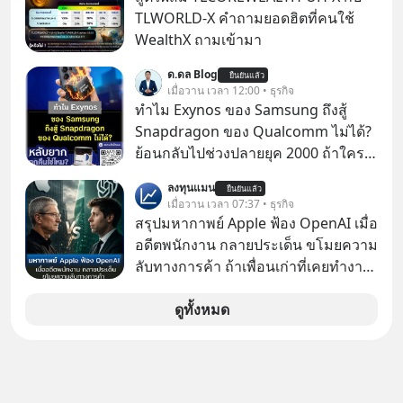
เติบโตได้ถึง 16% ขณะที่ผู้ประกอบการ
TLWORLD-X คำถามยอดฮิตที่คนใช้
โฮสเทลและที่พักขนาดเล็ก ซึ่งมีสัดส่วน
WealthX ถามเข้ามา
ถึง 91% ของธุรกิจที่พักทั้งหมด กลับโต
ด.ดล Blog
เพียง 1.3% เท่านั้น เกิดอะไรขึ้นกับที่พัก
ยืนยันแล้ว
เมื่อวาน เวลา 12:00 • ธุรกิจ
รายเล็ก ? อะไรคือข้อจำกัดที่ทำให้โต
ทำไม Exynos ของ Samsung ถึงสู้
ไม่สุด และต้องปลดล็อกกฎเกณฑ์ไหน
Snapdragon ของ Qualcomm ไม่ได้?
เพื่อให้รายเล็กเติบโตได้มากกว่าที่เป็น
ย้อนกลับไปช่วงปลายยุค 2000 ถ้าใคร
อยู่ ? Talk ลงทุนแมนชวนมาวิเคราะห์
ยังจำกันได้ตอนนั้นเรียกได้ว่าตลาดมือ
เรื่องนี้ กับคุณนรี สุเนต์ตา นายกสมาคม
ลงทุนแมน
ยืนยันแล้ว
ถือกำลังเดือดจัดทีเดียวนะครับ
เมื่อวาน เวลา 07:37 • ธุรกิจ
โฮสเทลและที่พักขนาดเล็ก
สรุปมหากาพย์ Apple ฟ้อง OpenAI เมื่อ
(ประเทศไทย)
อดีตพนักงาน กลายประเด็น ขโมยความ
ลับทางการค้า ถ้าเพื่อนเก่าที่เคยทำงาน
ด้วยกัน ทักมาขอให้เราช่วยหาไฟล์งาน
เก่าที่เขาเคยทำไว้ ตอนยังอยู่บริษัท
ดูทั้งหมด
เดียวกัน