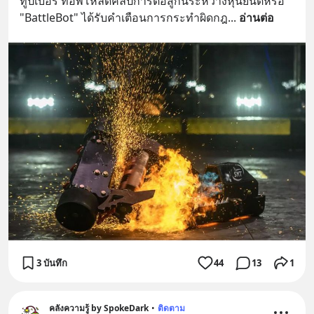
ทูปเบอร์ ที่อัพโหลดคลิปการต่อสู้กันระหว่างหุ่นยนต์หรือ 
"BattleBot" ได้รับคำเตือนการกระทำผิดกฎ
... 
อ่านต่อ
3 บันทึก
44
13
1
คลังความรู้ by SpokeDark
•
ติดตาม