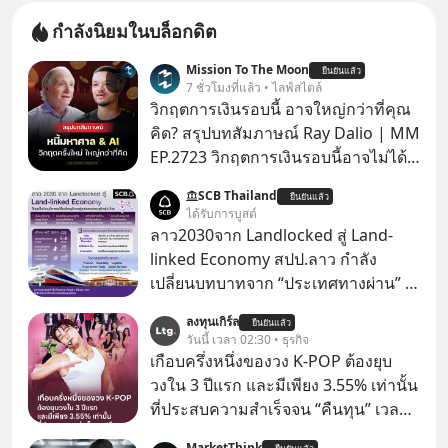
กำลังนิยมในบล็อกดิต
Mission To The Moon
ยืนยันแล้ว
7 ชั่วโมงที่แล้ว • ไลฟ์สไตล์
วิกฤตการเงินรอบนี้ อาจใหญ่กว่าที่คุณ
คิด? สรุปบทสัมภาษณ์ Ray Dalio | MM
EP.2723 วิกฤตการเงินรอบนี้อาจไม่ได้
เหมือนทุกครั้งที่เราเคยเจอ เมื่อ Ray
SCB Thailand
ยืนยันแล้ว
Dalio ชายผู้เคยทำนายวิกฤตเศรษฐกิจ
ได้รับการบูสต์
มาแล้วหลายต่อหลายครั้ง ออกมาส่ง
ลาว2030จาก Landlocked สู่ Land-
สัญญาณเตือนระเบิดเวลาลูกใหม่ที่
linked Economy สปป.ลาว กำลัง
กำลังก่อตัวขึ้น จาก "ระเบิดหนี้สิน
เปลี่ยนบทบาทจาก “ประเทศทางผ่าน” สู่
มหาศาล" ผสานเข้ากับ "ฟองสบู่กระแส
“ศูนย์กลางเศรษฐกิจและโลจิสติกส์”
ลงทุนเกิร์ล
AI" ที่ผู้คนกำลังแห่ไล่ราคาอย่างบ้าคลั่ง
ยืนยันแล้ว
ของอนุภูมิภาคลุ่มแม่น้ำโขง
วันนี้ เวลา 02:30 • ธุรกิจ
บทเรียนจากประวัติศาสตร์ 500 ปี บอก
เกือบครึ่งหนึ่งของวง K-POP ต้องยุบ
อะไรเรา? ระเบียบโลกกำลังจะเปลี่ยน
วงใน 3 ปีแรก และมีเพียง 3.55% เท่านั้น
มือไปในทิศทางไหน? และเราควรรับมือ
ที่ประสบความสำเร็จจน “คืนทุน” เวลา
อย่างไรก่อนที่ทุกอย่างจะสายเกินไป?
มองเข้าไปในวงการ K-POP เรามักจะ
ร่วมเจาะลึกบทวิเคราะห์และข้อคิดการ
MarketThink