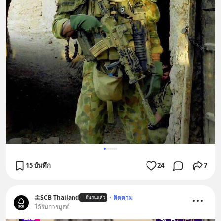
15 บันทึก
24
7
SCB Thailand
•
ติดตาม
ยืนยันแล้ว
ได้รับการบูสต์