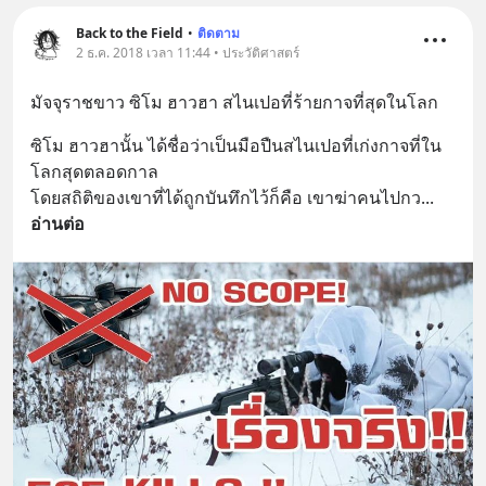
Back to the Field
•
ติดตาม
2 ธ.ค. 2018 เวลา 11:44 • ประวัติศาสตร์
มัจจุราชขาว ซิโม ฮาวฮา สไนเปอที่ร้ายกาจที่สุดในโลก
ซิโม ฮาวฮานั้น ได้ชื่อว่าเป็นมือปืนสไนเปอที่เก่งกาจที่ใน
โลกสุดตลอดกาล
โดยสถิติของเขาที่ได้ถูกบันทึกไว้ก็คือ เขาฆ่าคนไปกว
... 
อ่านต่อ