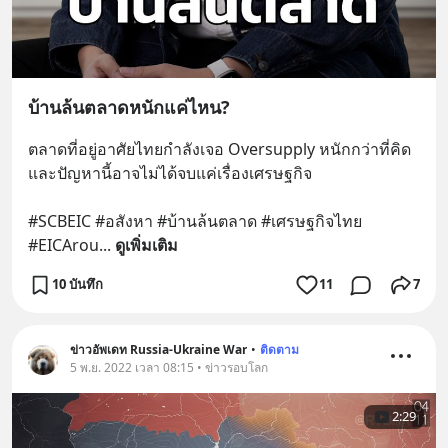
บ้านล้นตลาดหนักแค่ไหน?
ตลาดที่อยู่อาศัยไทยกำลังเจอ Oversupply หนักกว่าที่คิด 
และปัญหานี้อาจไม่ได้จบแค่เรื่องเศรษฐกิจ 
#SCBEIC #อสังหา #บ้านล้นตลาด #เศรษฐกิจไทย 
#EICArou
... 
ดูเพิ่มเติม
10 บันทึก
11
7
ข่าวอัพเดท Russia-Ukraine War
•
ติดตาม
5 พ.ย. 2022 เวลา 08:15 • ข่าวรอบโลก
2:29