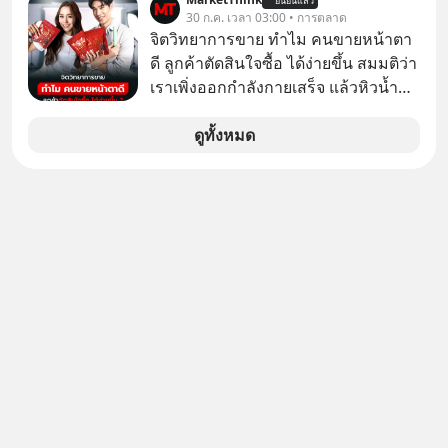
ยืนยันแล้ว
เห็นภาพความสำเร็จที่หรูหรา คอนเสิร์ต
30 ก.ค. เวลา 03:00 • การตลาด
เงินฉบับ Dalio กันได้ใน EP. นี้
สเกลใหญ่ระดับสเตเดียม และยอดขา
จิตวิทยาการขาย ทำไม คนขายหน้าตา
#RayDalio #สรุปบทเรียน #การเงินการ
ยอัลบัมถล่มทลายจากวงตัวท็อปอย่าง
ดี ลูกค้าตัดสินใจซื้อ ได้ง่ายขึ้น สมมติว่า
ลงทุน #MissionToTheMoon
BTS, BLACKPINK หรือ SEVENTEEN
เราเพิ่งออกกำลังกายเสร็จ แล้วหิวน้ำ
#MissionToTheMoonPodcast
มาก ๆ แล้วเจอร้านขายน้ำอยู่สองร้านที่
ขายของเหมือนกันทุกอย่าง
ดูทั้งหมด