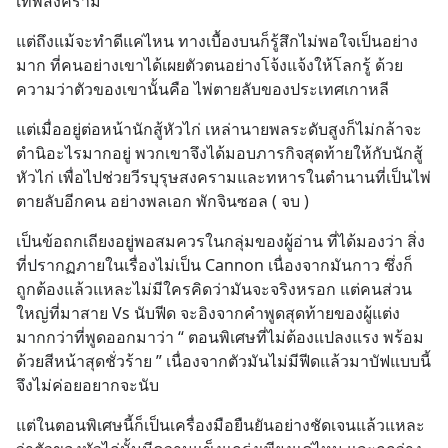
เทพสงคราม ”
แต่ถึงแม้จะทำดีแค่ไหน ทางเบื้องบนก็รู้สึกไม่พอใจเป็นอย่าง
มาก ที่คนอย่างเขาได้เผยตัวตนอย่างโจ้งแจ้งให้โลกรู้ ด้วย
ความว่าตัวของเขานั้นคือ ไพ่ตายลับของประเทศเกาหลี
แต่เมื่ออยู่ต่อหน้านักสู้หัวไก่ เหล่านายพลระดับสูงก็ไม่กล้าจะ
ตำนิอะไรมากอยู่ พวกเขาจึงได้มอบภารกิจสุดท้ายให้กับนักสู้
หัวไก่ เพื่อไปช่วยวีรบุรุษสงครามและทหารในตำนานที่เป็นไพ่
ตายลับอีกคน อย่างพลเอก พักจินซอล ( จบ )
เป็นข้อถกเถียงอยู่พอสมควรในกลุ่มของผู้อ่าน ที่ได้มองว่า สิ่ง
ที่ปรากฏภายในเรื่องไม่เป็น Cannon เนื่องจากมันกาว ซึ่งก็
ถูกต้องแล้วแหละไม่มีใครคิดว่ามันจะจริงหรอก แต่คนส่วน
ใหญ่ที่มาสาย Vs นับฟีด จะอิงจากคำพูดสุดท้ายของผู้แต่ง
มากกว่าที่พูดออกมาว่า “ ตอนพิเศษที่ไม่ต้องแปลงแรง พร้อม
ด้วยสีหน้าสุดชั่วร้าย ” เนื่องจากตัวมันไม่มีฟีดแล้วมาบัฟแบบนี้
จึงไม่ค่อยอยากจะนับ
แต่ในตอนพิเศษนี้ก็เป็นเครื่องมือยืนยันอย่างชัดเจนแล้วแหละ