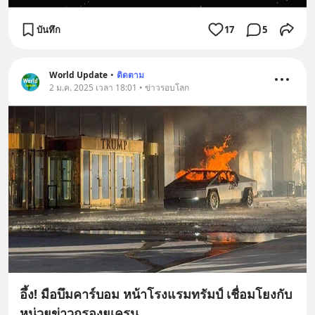
บันทึก
17
5
World Update
•
ติดตาม
2 ม.ค. 2025 เวลา 18:01 • ข่าวรอบโลก
อึ้ง! มือบึมคาร์บอม หน้าโรงแรมทรัมป์ เชื่อมโยงกับ
หน่วยข่าวกรองยูเครน