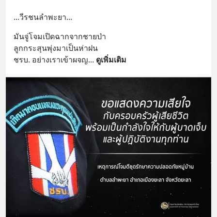
...วีรชนลำพะยา...
มันจู่โจมเปิดฉากจากชายป่า
ลูกกระสุนพุ่งมาเป็นห่าฝน
ชรบ. อย่างเราเข้าผจญ
... 
ดูเพิ่มเติม