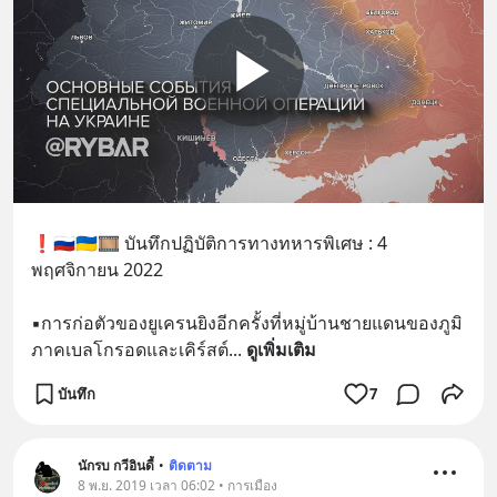
❗️🇷🇺🇺🇦🎞 บันทึกปฏิบัติการทางทหารพิเศษ : 4 
พฤศจิกายน 2022
▪️การก่อตัวของยูเครนยิงอีกครั้งที่หมู่บ้านชายแดนของภูมิ
ภาคเบลโกรอดและเคิร์สต์
... 
ดูเพิ่มเติม
บันทึก
7
นักรบ กวีอินดี้
•
ติดตาม
8 พ.ย. 2019 เวลา 06:02 • การเมือง