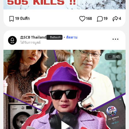
19 บันทึก
168
19
4
SCB Thailand
•
ติดตาม
ยืนยันแล้ว
ได้รับการบูสต์
1:41