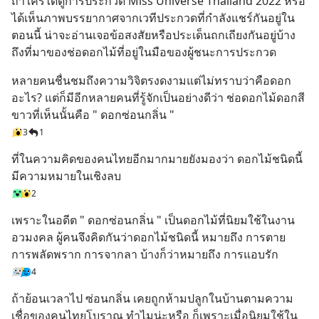
ถ้าใครได้ดูการประกวด Miss Universe Thailand 2022 หรือ
ได้เห็นภาพบรรยากาศจากเวทีประกวดที่กำลังแชร์กันอยู่ใน
ตอนนี้ น่าจะอ่านเจอข้อสงสัยหรือประเด็นถกเถียงกันอยู่บ้าง 
ถึงที่มาของช่อดอกไม้ที่อยู่ในมือของผู้ชนะการประกวด
หลายคนชื่นชมถึงความวิจิตรงดงามแต่ไม่ทราบว่าคือดอก
อะไร? แต่ก็มีอีกหลายคนที่รู้จักเป็นอย่างดีว่า ช่อดอกไม้ดอกสี
ขาวที่เห็นนั้นคือ " ดอกซ่อนกลิ่น "
3
1
ที่ในความคิดของคนไทยอีกมากมายยังมองว่า ดอกไม้ชนิดนี้
มีความหมายในเชิงลบ
2
เพราะในอดีต " ดอกซ่อนกลิ่น " เป็นดอกไม้ที่นิยมใช้ในงาน
อวมงคล ผู้คนจึงคิดกันว่าดอกไม้ชนิดนี้ หมายถึง การตาย 
การพลัดพราก การจากลา บ้างก็ว่าหมายถึง การแอบรัก
4
ถ้าย้อนเวลาไป ซ่อนกลิ่น เคยถูกห้ามปลูกในบ้านตามความ
เชื่อของคนไทยโบราณ ทำไมน่ะหรือ ก็เพราะเมื่อนิยมใช้ใน