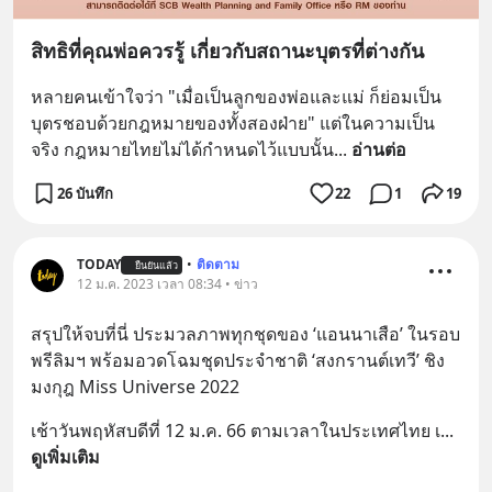
สิทธิที่คุณพ่อควรรู้ เกี่ยวกับสถานะบุตรที่ต่างกัน
หลายคนเข้าใจว่า "เมื่อเป็นลูกของพ่อและแม่ ก็ย่อมเป็น
บุตรชอบด้วยกฎหมายของทั้งสองฝ่าย" แต่ในความเป็น
จริง กฎหมายไทยไม่ได้กำหนดไว้แบบนั้น
... 
อ่านต่อ
26 บันทึก
22
1
19
TODAY
•
ติดตาม
ยืนยันแล้ว
12 ม.ค. 2023 เวลา 08:34 • ข่าว
สรุปให้จบที่นี่ ประมวลภาพทุกชุดของ ‘แอนนาเสือ’ ในรอบ
พรีลิมฯ พร้อมอวดโฉมชุดประจำชาติ ‘สงกรานต์เทวี’ ชิง
มงกุฎ Miss Universe 2022
เช้าวันพฤหัสบดีที่ 12 ม.ค. 66 ตามเวลาในประเทศไทย เ
... 
ดูเพิ่มเติม