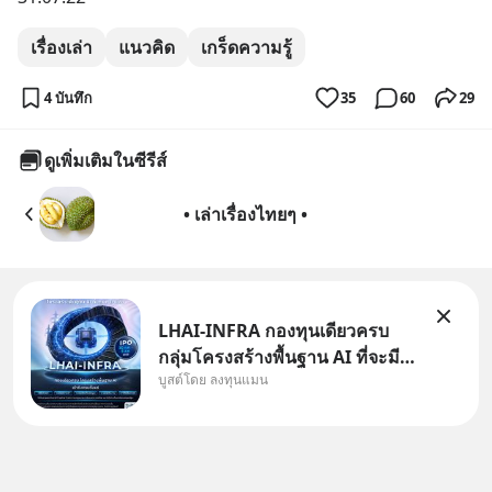
เรื่องเล่า
แนวคิด
เกร็ดความรู้
4 บันทึก
35
60
29
ดูเพิ่มเติมในซีรีส์
• เล่าเรื่องไทยๆ •
LHAI-INFRA กองทุนเดียวครบ
กลุ่มโครงสร้างพื้นฐาน AI ที่จะมี
บูสต์โดย ลงทุนแมน
งบลงทุนครั้งใหญ่ในประวัติศาสตร์
ที่เรียกว่า AI Supercycle หุ้นกลุ่ม
นี้ปรับตัวลงมากใน 1 เดือนที่ผ่าน
มา แต่ความจริงคือทั่วโลกยังเดิน
หน้าลงทุน AI