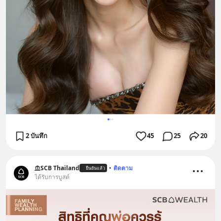
2 บันทึก
45
25
20
SCB Thailand
•
ติดตาม
ยืนยันแล้ว
ได้รับการบูสต์