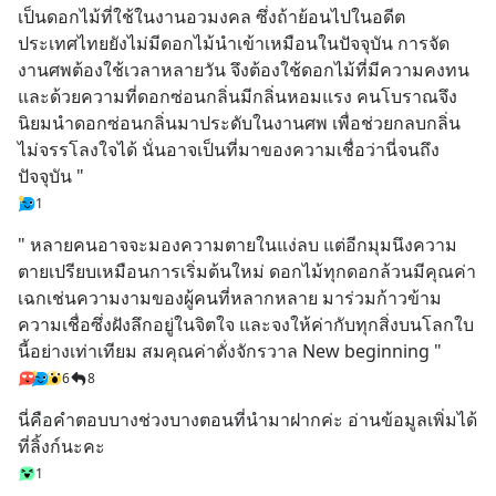
เป็นดอกไม้ที่ใช้ในงานอวมงคล ซึ่งถ้าย้อนไปในอดีต 
ประเทศไทยยังไม่มีดอกไม้นำเข้าเหมือนในปัจจุบัน การจัด
งานศพต้องใช้เวลาหลายวัน จึงต้องใช้ดอกไม้ที่มีความคงทน 
และด้วยความที่ดอกซ่อนกลิ่นมีกลิ่นหอมแรง คนโบราณจึง
นิยมนำดอกซ่อนกลิ่นมาประดับในงานศพ เพื่อช่วยกลบกลิ่น
ไม่จรรโลงใจได้ นั่นอาจเป็นที่มาของความเชื่อว่านี่จนถึง
ปัจจุบัน "
1
" หลายคนอาจจะมองความตายในแง่ลบ แต่อีกมุมนึงความ
ตายเปรียบเหมือนการเริ่มต้นใหม่ ดอกไม้ทุกดอกล้วนมีคุณค่า
เฉกเช่นความงามของผู้คนที่หลากหลาย มาร่วมก้าวข้าม
ความเชื่อซึ่งฝังลึกอยู่ในจิตใจ และจงให้ค่ากับทุกสิ่งบนโลกใบ
นี้อย่างเท่าเทียม สมคุณค่าดั่งจักรวาล New beginning "
6
8
นี่คือคำตอบบางช่วงบางตอนที่นำมาฝากค่ะ อ่านข้อมูลเพิ่มได้
ที่ลิ้งก์นะคะ
1