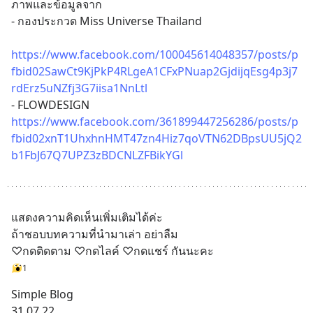
ภาพและข้อมูลจาก
- กองประกวด Miss Universe Thailand
https://www.facebook.com/100045614048357/posts/p
fbid02SawCt9KjPkP4RLgeA1CFxPNuap2GjdijqEsg4p3j7
rdErz5uNZfj3G7iisa1NnLtl
- FLOWDESIGN
https://www.facebook.com/361899447256286/posts/p
fbid02xnT1UhxhnHMT47zn4Hiz7qoVTN62DBpsUU5jQ2
b1FbJ67Q7UPZ3zBDCNLZFBikYGl
แสดงความคิดเห็นเพิ่มเติมได้ค่ะ
ถ้าชอบบทความที่นำมาเล่า อย่าลืม 
♡กดติดตาม ♡กดไลค์ ♡กดแชร์ กันนะคะ
1
Simple Blog 
31.07.22