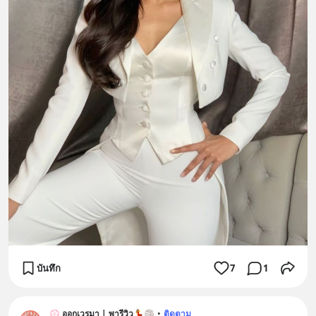
บันทึก
7
1
💮 ออกเวรมา | พารีวิว💃🏐
•
ติดตาม