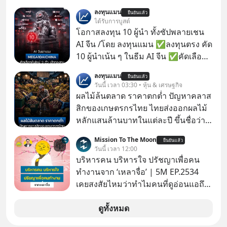
คึกคักเวลานี้ถูกจับตามองที่บริเวณ “ริม
ลงทุนแมน
ยืนยันแล้ว
แม่น้ำเจ้าพระยา” นับเป็นคลื่นการลงทุน
ได้รับการบูสต์
ลูกที่ 2 ในการพัฒนาการท่องเที่ยว 2 ฝั่ง
โอกาสลงทุน 10 ผู้นำ ทั้งซัปพลายเชน
แม่น้ำเจ้าพระยา ต่อจาก “ไอคอนสยาม
AI จีน /โดย ลงทุนแมน ✅ลงทุนตรง คัด
โมเดล” ภายใต้ 3 พันธมิตรร่วมทุน
10 ผู้นำเน้น ๆ ในธีม AI จีน ✅คัดเลือก
บริษัท สยามพิวรรธน์ จำกัด, แมกโนเลีย
หุ้นใหม่ 9 ตัว เข้ากองทุน ✅ร่วมเป็น
ลงทุนแมน
ควอลิตี้ ดีเวล็อปเม้นต์ คอร์ปอเรชั่น และ
ยืนยันแล้ว
เจ้าของผู้นำ AI จีน ตั้งแต่โรงงานผลิตชิป
วันนี้ เวลา 03:30 • หุ้น & เศรษฐกิจ
เครือเจริญโภคภัณฑ์
หน่วยความจำ โมเดล AI ยันหุ่นยนต์
ผลไม้ล้นตลาด ราคาตกต่ำ ปัญหาคลาส
✅ได้การรับยกเว้นภาษี Capital Gain
สิกของเกษตรกรไทย ไทยส่งออกผลไม้
ตามกฎหมายภาษีของประเทศไทย
หลักแสนล้านบาทในแต่ละปี ขึ้นชื่อว่า
เป็นผู้ผลิตและส่งออกผลไม้เมืองร้อน
Mission To The Moon
ยืนยันแล้ว
เบอร์ต้น ๆ ของโลก
วันนี้ เวลา 12:00
บริหารคน บริหารใจ ปรัชญาเพื่อคน
ทำงานจาก ‘เหลาจื่อ’ | 5M EP.2534
เคยสงสัยไหมว่าทำไมคนที่ดูอ่อนแอถึง
กลายเป็นคนที่เข้มแข็งที่สุดในบาง
สถานการณ์ แล้วทำไมคนที่ไม่ออกแรง
ดูทั้งหมด
ทำอะไรเลยถึงประสบความสำเร็จได้ไว