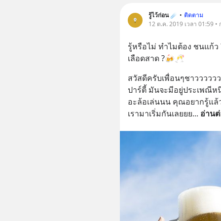
รู้ไว้ก่อน ☄️
•
ติดตาม
12 ต.ค. 2019 เวลา 01:59 •
รู้หรือไม่ ทำไมต้อง ชนแก
เลือดสาด ?🍻🥂
สวัสดีครับเพื่อนๆชาวววววว
ปาร์ตี้ มันจะมีอยู่ประเพณีห
อะล้อเล่นนน คุณอยากรู้แล้
เรามาเริ่มกันเลยยย
... 
อ่านต