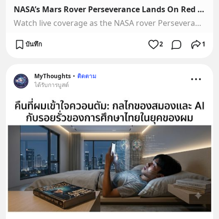
NASA’s Mars Rover Perseverance Lands On Red Planet | NBC News
Watch live coverage as the NASA rover Perseverance lands on Mars after a journey of 300 million miles that took nearly 7 months.» Subscribe to NBC News: http...
บันทึก
2
1
MyThoughts
•
ติดตาม
ได้รับการบูสต์