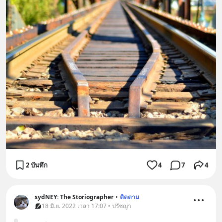
2 บันทึก
4
7
4
sydNEY: The Storiographer
•
ติดตาม
18 มิ.ย. 2022 เวลา 17:07 • ปรัชญา