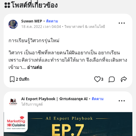
โพสต์ที่เกี่ยวข้อง
สนับสนุนโดย 📣
=========================
เครียด หลับยาก ผมอยากแนะนำ
Suwan MEP
•
ติดตาม
18 ส.ค. 2022 เวลา 04:04 • วิทยาศาสตร์ & เทคโนโลยี
ผลิตภัณฑ์เสริมอาหาร Diip CBD ช่วย
บรรเทาความเครียด ลดความวิตกกังวล
การเรียนรู้วิศวกรรุ่นใหม่
เพิ่มการผ่อนคลาย ซึ่งช่วยให้การนอน
หลับมีประสิทธิภาพมากยิ่งขึ้น 📍 สนใจ
วิศวกร เป็นอาชีพที่หลายคนใฝ่ฝันอยากเป็น อยากเรียน 
สั่งซื้อสินค้า Diip CBD 💬 LINE :
เพราะคิดว่าเท่ห์และทำรายได้ให้มาก จึงเลือกที่จะเดินทาง
@diipgeek 🔗 หรือกดลิงก์
เข้ามา
... 
อ่านต่อ
https://lin.ee/U91Fzyz
2 บันทึก
3
Ai Export Playbook | นักรบส่งออกยุค AI
•
ติดตาม
ได้รับการบูสต์