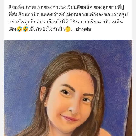
สีชอล์ค ภาพแรกของการลงเรียนสีชอล์ค ของลูกชายพี่ปู 
ที่ส่งเรียนถาปัด แต่คิดว่าคงไม่ตรงสายแต่ถึงจะชอบวาดรูป
อย่างไรลูกก็บอกว่าย้อนไปได้ ก็ยังอยากเรียนถาปัดเหมืน
เดิม🤣🤣เอ๊ะมันยังไงกันน๊า🤔
... 
อ่านต่อ