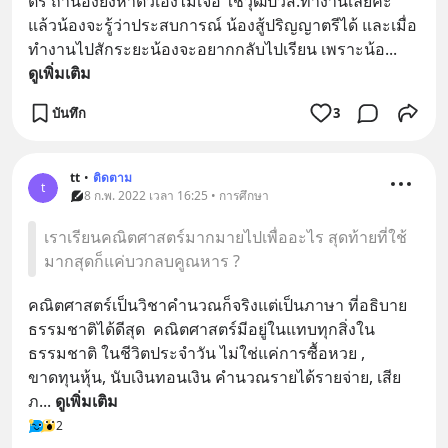
ตรี ถ้าน้องยังหาตัวเองไม่เจอ ใช้วุฒิปวส.ทำงานเลยค่ะ 
แล้วน้องจะรู้ว่าประสบการณ์ น้องสู้ปริญญาตรีได้ และเมื่อ
ทำงานไปสักระยะน้องจะอยากกลับไปเรียน เพราะน้อ
... 
ดูเพิ่มเติม
บันทึก
3
tt
•
ติดตาม
t
8 ก.พ. 2022 เวลา 16:25 • การศึกษา
เราเรียนคณิตศาสตร์มากมายไปเพื่ออะไร สุดท้ายที่ใช้
มากสุดก็แค่บวกลบคูณหาร ?
คณิตศาสตร์เป็นวิชาคํานวณก็จริงแต่เป็นภาษา ที่อธิบาย
ธรรมชาติได้ดีสุด  คณิตศาสตร์มีอยู่ในแทบทุกสิ่งใน
ธรรมชาติ ในชีวิตประจําวัน ไม่ใช่แค่การซื้อหวย , 
ขาดทุนหุ้น, นับเงินทอนเงิน คํานวณรายได้รายจ่าย, เสีย
ภ
... 
ดูเพิ่มเติม
2