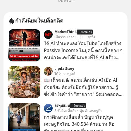
โฆษณา
กำลังนิยมในบล็อกดิต
MarketThink
ยืนยันแล้ว
เมื่อวาน เวลา 03:00 • ธุรกิจ
ใช้ AI ทำเพลงลง YouTube ไอเดียสร้าง
Passive Income ในยุคนี้ ตอนนี้หลาย ๆ
คนน่าจะเคยได้ยินเพลงที่ใช้ AI สร้าง
ผ่านหูกันมาบ้าง เช่น เพลง “ไม่มีใคร
Lipda Story
รู้ตัวเรา” จากช่องชื่อว่า UNHEARD
ได้รับการบูสต์
MUSIC ที่ตอนนี้มียอดรับชมกว่า 26
📖 เด็กซน & สนามเด็กเล่น AI เมื่อ AI
ล้านครั้งแล้ว
อัจฉริยะ ต้องรับมือกับผู้ใช้สายกาว...ผู้
ซึ่งเข้าใจคำว่า "สายกาว" ผิดมาตลอด
เกือบปี 🤣
ลงทุนแมน
ยืนยันแล้ว
3 ชั่วโมงที่แล้ว • หุ้น & เศรษฐกิจ
การศึกษาเหลื่อมล้ำ ปัญหาใหญ่ฉุด
เศรษฐกิจไทย 340,584 ล้านบาท คือ