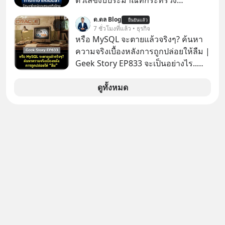
ตัวเลขงบประมาณที่กระทรวง
ศึกษาธิการ ได้รับจัดสรรในงบประมาณ
ด.ดล Blog
ยืนยันแล้ว
รายจ่ายประจำปี 2568 ซึ่งมากที่สุดเป็น
7 ชั่วโมงที่แล้ว • ธุรกิจ
อันดับ 2 รองจากกระทรวงการคลัง
หรือ MySQL จะตายแล้วจริงๆ? ค้นหา
ความจริงเบื้องหลังการถูกปล่อยให้ลืม |
Geek Story EP833 จะเป็นอย่างไร..
เมื่อซอฟต์แวร์ฟรีที่หล่อเลี้ยงเว็บไซต์
กว่าครึ่งโลก ถูกมหาเศรษฐีคู่แข่งทุ่มเงิน
ดูทั้งหมด
ซื้อกิจการไป? นี่คือเรื่องจริงของ
MySQL ฐานข้อมูลระดับตำนานที่
โปรแกรมเมอร์คนหนึ่งใช้เวลา 27 ปี
ปลุกปั้นและตั้งชื่อตามลูกสาวของตัวเอง
เมื่อรู้ว่าผลงานชิ้นเอกกำลังจะตกไปอยู่
ในมือของอาณาจักรที่จ้องจะทำลายมัน
เขาถึงขั้นต้องเขียนจดหมายเปิดผนึก
ขอร้องคนทั้งอินเทอร์เน็ตให้ช่วยหยุดยั้ง
ดีลนี้! เกิดอะไรขึ้นหลังจากการควบรวม
กิจการครั้งประวัติศาสตร์? ยักษ์ใหญ่
ตั้งใจซื้อไปพัฒนาต่อ หรือแค่ซื้อไป “ฆ่า”