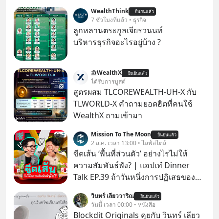
WealthThink
ยืนยันแล้ว
7 ชั่วโมงที่แล้ว • ธุรกิจ
ลูกหลานตระกูลเจียรวนนท์
บริหารธุรกิจอะไรอยู่บ้าง ?
WealthX
ยืนยันแล้ว
ได้รับการบูสต์
สูตรผสม TLCOREWEALTH-UH-X กับ
TLWORLD-X คำถามยอดฮิตที่คนใช้
WealthX ถามเข้ามา
Mission To The Moon
ยืนยันแล้ว
2 ส.ค. เวลา 13:00 • ไลฟ์สไตล์
ขีดเส้น ‘พื้นที่ส่วนตัว’ อย่างไรไม่ให้
ความสัมพันธ์พัง? | แอปเท๋ Dinner
Talk EP.39 ถ้าวันหนึ่งการปฏิเสธของ
เราทำให้อีกฝ่ายรู้สึกเจ็บปวด คิดว่าเรา
วินทร์ เลียววาริณ
ยืนยันแล้ว
ตั้งกำแพงใส่และมองว่าเราเห็นแก่ตัวทั้ง
วันนี้ เวลา 00:00 • หนังสือ
ที่เราเองก็ไม่เคยปฏิเสธใครอย่างนี้มา
Blockdit Originals คุยกับ วินทร์ เลียว