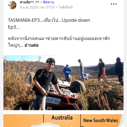
สามล้อ^^_^^
•
ติดตาม
8 ม.ค. 2020 เวลา 07:31 • ไลฟ์สไตล์
TASMANIA-EP3…เที่ยวไป…Upside down
Ep3…
หลังจากนั่งรอคนมาช่วยพากลับบ้านอยู่บนยอดเขาพัก
ใหญ่ๆ
... 
อ่านต่อ