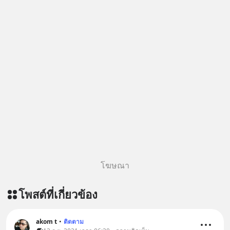
โฆษณา
โพสต์ที่เกี่ยวข้อง
akom t
•
ติดตาม