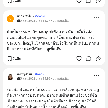
บันทึก
มานิต บัวไข
•
ติดตาม
ม
5 ส.ค. 2022 เวลา 18:57 • ความคิดเห็น
มัน​เป็น​ธรรมชาติ​ของ​มนุษย์​เพื่อ​ความ​มั่นอกมั่นใจ​ต่อ​
ตนเอง​เป็น​กัน​แทบ​ทุก​คน.. มาก/น้อย​ตาม​ประสบการณ์​
ของ​เขา.. ยิ่ง​อยู่​ใน​โลก​แคบ​ๆด้วย​ยิ่ง​มี​มากขึ้น​ครับ.. ทุก​คน​
มี​แนวความคิด​ที่​เป็น​ส
... 
ดูเพิ่มเติม
บันทึก
เจ้าหนูจำไม
•
ติดตาม
5 ส.ค. 2022 เวลา 14:36 • ความคิดเห็น
ร้อยพ่อ พันแม่ค่ะ ใน social  แต่การสังเกตชุมชนที่เราอยู่ 
คือ เราฝึกการปรับตัวค่ะ อย่างคนเข้าคุยกันเรื่องข้อดีข้อ
เสียของทะเล เราจะมาพูดในหัวข้อว่า ข้าว่าภูเขามีข้อดี
ข้อเสียอย่างโน้นอย่างนี้ บางคนก็งงค่
... 
ดูเพิ่มเติม