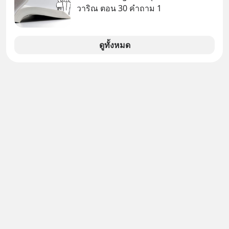
ก่อน แต่พอตั้งใจจะ ‘สร้างขอบเขต’ เพื่อ
วาริณ ตอน 30 คำถาม 1
ตัวเองดูสักครั้ง กลับทำให้เกิดรอยร้าว
ในความสัมพันธ์เสียอย่างนั้น โดยราย
การแอปเท๋ Dinner Talk ในวันนี้โฮสต์
ดูทั้งหมด
ทั้ง 2 ท่าน แทป-รวิศ หาญอุตสาหะ และ
เอ๋ นิ้วกลม-สราวุธ เฮ้งสวัสดิ์ จะพาทุก
คนไปสำรวจวิธีสร้างขอบเขตเพื่อรักษา
ใจของตัวเองและรักษาความสัมพันธ์
ของคนรอบข้างไปพร้อมกัน
#boundary #selfdevelopment #แอป
เท๋dinnertalk
#missiontothemoonpodcast