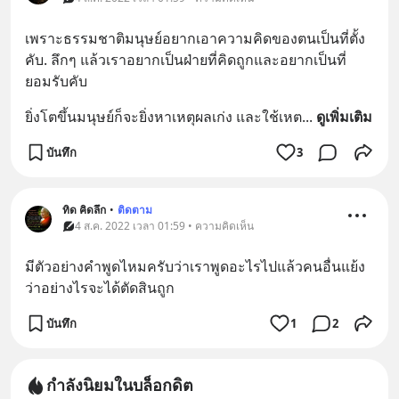
เพราะธรรมชาติ​มนุษย์​อยากเอาความคิดของตนเป็นที่ตั้ง​
คับ. ลึกๆ​ แล้วเราอยากเป็นฝ่ายที่คิดถูก​และอยากเป็นที่
ยอมรับ​คับ
ยิ่งโตขึ้น​มนุษย์​ก็จะยิ่งหาเหตุผล​เก่ง​ และใช้เหต
... 
ดูเพิ่มเติม
บันทึก
3
ทิด คิดลึก
•
ติดตาม
4 ส.ค. 2022 เวลา 01:59 • ความคิดเห็น
มีตัวอย่างคำพูดไหมครับว่าเราพูดอะไรไปแล้วคนอื่นแย้ง
ว่าอย่างไรจะได้ตัดสินถูก
บันทึก
1
2
กำลังนิยมในบล็อกดิต