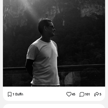
1 บันทึก
45
101
5