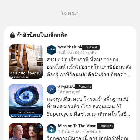
โฆษณา
กำลังนิยมในบล็อกดิต
WealthThink
ยืนยันแล้ว
วันนี้ เวลา 04:00 • ธุรกิจ
สรุป 7 ข้อ เรื่องภาษี ที่คนขายของ
ออนไลน์ แล้วไม่อยากโดนภาษีย้อนหลัง
ต้องรู้ ภาษีย้อนหลังคือฝันร้าย ที่พ่อค้า
แม่ค้าคนไหนก็คงไม่อยากพบเจอ
ลงทุนแมน
ยืนยันแล้ว
ได้รับการบูสต์
กองทุนเดียวครบ โครงสร้างพื้นฐาน AI
ทั้งหมด มาแล้ว /โดย ลงทุนแมน AI
Supercycle คือช่วงเวลาที่เทคโนโลยี
ปัญญาประดิษฐ์ จะกลายเป็นตัวขับ
Mission To The Moon
ยืนยันแล้ว
เคลื่อนหลัก ของการเติบโตทาง
1 ชั่วโมงที่แล้ว • ไลฟ์สไตล์
เศรษฐกิจ และวิถีชีวิตของผู้คนอย่าง
วิกฤตการเงินรอบนี้ อาจใหญ่กว่าที่คุณ