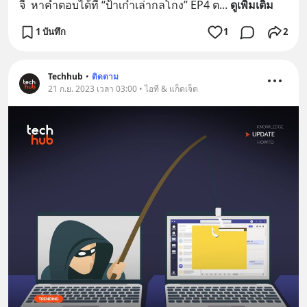
จี้  หาคำตอบได้ที่ “ป้าเก๋าเล่ากลโกง” EP4 ต
... 
ดูเพิ่มเติม
1 บันทึก
1
2
Techhub
•
ติดตาม
21 ก.ย. 2023 เวลา 03:00 • ไอที & แก็ดเจ็ต