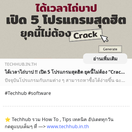
อ่านเพิ่มเติม
TECHHUB.IN.TH
ได้เวลาไถ่บาป !! เปิด 5 โปรแกรมสุดฮิต ยุคนี้ไม่ต้อง “Crack” แล้ว
ปัจจุบันโปรแกรมกับเกมต่าง ๆ สามารถหาซื้อได้ง่ายขึ้น ฉะนั้นจึงเป็นโอกาสดีที่จะได้เวลา ”ไถ่บาป” ดาวน์โหลดและซื้อใช้งานกันอย่างถูกต้องได้แล้ว
#Techhub #software
⭐️ Techhub รวม How To , Tips เทคนิค อัปเดตทุกวัน
กดดูแบบเต็มๆ ที่ —> 
www.techhub.in.th