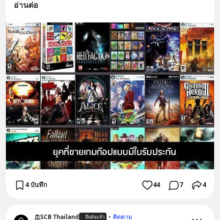
อ่านต่อ
4 บันทึก
44
7
4
SCB Thailand
•
ติดตาม
ยืนยันแล้ว