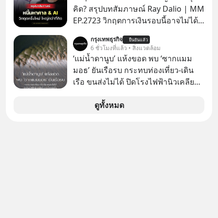
ยาวนานต่อจากนี้
คิด? สรุปบทสัมภาษณ์ Ray Dalio | MM
EP.2723 วิกฤตการเงินรอบนี้อาจไม่ได้
เหมือนทุกครั้งที่เราเคยเจอ เมื่อ Ray
กรุงเทพธุรกิจ
ยืนยันแล้ว
Dalio ชายผู้เคยทำนายวิกฤตเศรษฐกิจ
6 ชั่วโมงที่แล้ว • สิ่งแวดล้อม
มาแล้วหลายต่อหลายครั้ง ออกมาส่ง
‘แม่น้ำดานูบ’ แห้งขอด พบ ‘ซากแมม
สัญญาณเตือนระเบิดเวลาลูกใหม่ที่
มอธ’ ยันเรือรบ กระทบท่องเที่ยว-เดิน
กำลังก่อตัวขึ้น จาก "ระเบิดหนี้สิน
เรือ ขนส่งไม่ได้ ปิดโรงไฟฟ้านิวเคลียร์
มหาศาล" ผสานเข้ากับ "ฟองสบู่กระแส
ขาดน้ำหล่อเย็น “ทวีปยุโรป” กำลังเผชิญ
AI" ที่ผู้คนกำลังแห่ไล่ราคาอย่างบ้าคลั่ง
กับฤดูร้อนรุนแรงและภัยแล้งที่ยาวนาน
ดูทั้งหมด
บทเรียนจากประวัติศาสตร์ 500 ปี บอก
อย่างไม่เคยปรากฏมาก่อน ส่งผลให้
อะไรเรา? ระเบียบโลกกำลังจะเปลี่ยน
แม่น้ำหลายสายลดระดับลงสู่ระดับต่ำ
มือไปในทิศทางไหน? และเราควรรับมือ
สุดเป็นประวัติการณ์ โดยเฉพาะ “แม่น้ำ
อย่างไรก่อนที่ทุกอย่างจะสายเกินไป?
ดานูบ” ซึ่งเป็นแม่น้ำยาวอันดับสองของ
ร่วมเจาะลึกบทวิเคราะห์และข้อคิดการ
ยุโรปที่ไหลผ่าน 10 ประเทศ ที่มีปริมาณ
เงินฉบับ Dalio กันได้ใน EP. นี้
น้ำลดต่ำลงเป็นประวัติศาสตร์ จนเผยให้
#RayDalio #สรุปบทเรียน #การเงินการ
เห็นร่องรอยทางประวัติศาสตร์ที่เคยจม
ลงทุน #MissionToTheMoon
อยู่ใต้น้ำมานานหลายศตวรรษ
#MissionToTheMoonPodcast