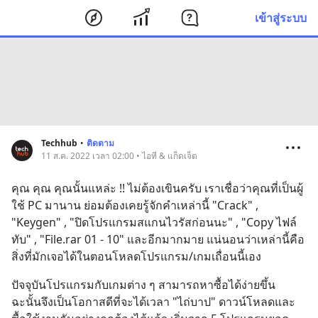
เข้าสู่ระบบ
Techhub
•
ติดตาม
11 ส.ค. 2022 เวลา 02:00 • ไอที & แก็ดเจ็ต
คุณ คุณ คุณนั้นแหล่ะ !! ไม่ต้องเขินครับ เราเชื่อว่าคุณที่เป็นผู้
ใช้ PC มานาน ย่อมต้องเคยรู้จักคำเหล่านี้ "Crack" , 
"Keygen" , "ปิดโปรแกรมสแกนไวรัสก่อนนะ" , "Copy ไฟล์
ทับ" , "File.rar 01 - 10" และอีกมากมาย แน่นอนว่าเหล่านี้คือ
สิ่งที่มักเจอได้ในตอนโหลดโปรแกรม/เกมเถื่อนนี้เอง
ปัจจุบันโปรแกรมกับเกมต่าง ๆ สามารถหาซื้อได้ง่ายขึ้น 
ฉะนั้นจึงเป็นโอกาสดีที่จะได้เวลา "ไถ่บาป" ดาวน์โหลดและ