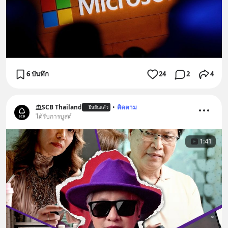
6 บันทึก
24
2
4
SCB Thailand
•
ติดตาม
ยืนยันแล้ว
ได้รับการบูสต์
1:41