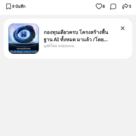
9 บันทึก
8
5
กองทุนเดียวครบ โครงสร้างพื้น
ฐาน AI ทั้งหมด มาแล้ว /โดย
บูสต์โดย ลงทุนแมน
ลงทุนแมน AI Supercycle คือช่วง
เวลาที่เทคโนโลยีปัญญาประดิษฐ์
จะกลายเป็นตัวขับเคลื่อนหลัก ของ
การเติบโตทางเศรษฐกิจ และวิถี
ชีวิตของผู้คนอย่างยาวนานต่