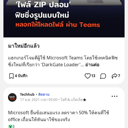
มาใหม่อีกแล้ว
แฮกเกอร์โจมตีผู้ใช้ Microsoft Teams โดยใช้เทคนิคฟิช
ชิ่งใหม่ที่เรียกว่า 'DarkGate Loader'
... 
อ่านต่อ
4 บันทึก
13
7
Techhub
•
ติดตาม
17 ธ.ค. 2021 เวลา 05:00 • ไอที & แก็ดเจ็ต
Microsoft ยื่นข้อเสนอแรง ลดราคา 50% ให้คนที่ใช้ 
office เถื่อนให้หันมาใช้ของจริง
3