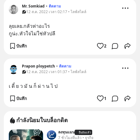
Mr. Somkiad
•
ติดตาม
12 ส.ค. 2022 เวลา 02:17 • ไลฟ์สไตล์
ลุยเลย.กลัวห่าอะไร
กูน่ะ.หัวใจไม่ใช่หัวปลี
บันทึก
2
Prapon ploypetch
•
ติดตาม
12 ส.ค. 2022 เวลา 01:37 • ไลฟ์สไตล์
เ ดี๋ ย ว มั น ก็ ผ่ า น ไ ป
บันทึก
1
กำลังนิยมในบล็อกดิต
ลงทุนแมน
ยืนยันแล้ว
7 ชั่วโมงที่แล้ว • ธุรกิจ