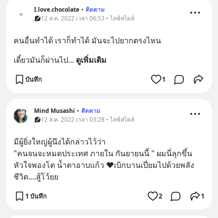
I.love.chocolate
•
ติดตาม
12 ส.ค. 2022 เวลา 06:53 • ไลฟ์สไตล์
คนอื่นทำได้ เราก็ทำได้ มันจะไปยากตรงไหน
เดี๋ยวมันก็ผ่านไป
... 
ดูเพิ่มเติม
บันทึก
1
Mind Musashi
•
ติดตาม
12 ส.ค. 2022 เวลา 03:28 • ไลฟ์สไตล์
มีผู้ยิ่งใหญ่ผู้นึงได้กล่าวไว้ว่า
"คนจนจะหมดประเทศ ภายใน กันยายนนี้ " ผมนี่ลุกขึ้น
หัวใจพองโต น้ำตาอาบแก้ว ❤️เบิกบานเปี่ยมไปด้วยพลัง
ชีวิต....สู้โว้ยย
1 บันทึก
2
1