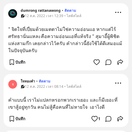
dumrong rattanawong
•
ติดตาม
12 ส.ค. 2022 เวลา 12:39 • ไลฟ์สไตล์
" จิตใจที่เปี่ยมด้วยเมตตาไม่ใช่ความอ่อนแอ หากแต่ไร้
ศรัทธานั่นแหละคือความอ่อนแอที่แท้จริง " สุมาอี้ผู้พิชิต
แห่งสามก๊ก เคยกล่าวไว้ครับ คำกล่าวนี้ยังใช้ได้ดีเสมอแม้
ในปัจจุบันครับ
บันทึก
ใจทองคำ
•
ติดตาม
จ
12 ส.ค. 2022 เวลา 08:14 • ไลฟ์สไตล์
คำแบบนี้ เราไม่แปลกหรอกพวกเราเยอะ และก็มีเยอะที่
เขาสู้อยู่ทุกวัน คนไม่สู้คือคนที่ไม่หายใจ  เอาไงดี
บันทึก
1