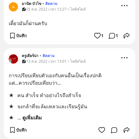
มานิต บัวไข
•
ติดตาม
ม
15 ส.ค. 2022 เวลา 12:27 • ไลฟ์สไตล์
เดี๋ยว​มัน​ก็​ผ่าน​ครับ​
บันทึก
1
1
ครูเดียร์น่า
•
ติดตาม
13 ส.ค. 2022 เวลา 13:01 • ไลฟ์สไตล์
การเปรียบเทียบตัวเองกับคนอื่นเป็นเรื่องปกติ
แต่...ควรเปรียบเทียบว่า...
★
คน สำเร็จ ทำอย่างไรถึงสำเร็จ
★
จงกล้าที่จะล้มเหลวและเรียนรู้มัน
★
... 
ดูเพิ่มเติม
บันทึก